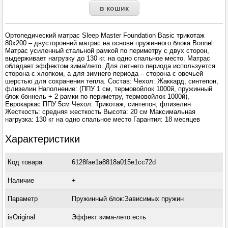
Ортопедический матрас Sleep Master Foundation Basic трикотаж
80x200 – двусторонний матрас на основе пружинного блока Bonnel.
Матрас усиленный стальной рамкой по периметру с двух сторон,
выдерживает нагрузку до 130 кг. на одно спальное место. Матрас
обладает эффектом зима/лето. Для летнего периода используется
сторона с хлопком, а для зимнего периода – сторона с овечьей
шерстью для сохранения тепла. Состав: Чехол: Жаккард, синтепон,
флизелин Наполнение: (ППУ 1 см, термовойлок 1000й, пружинный
блок боннель + 2 рамки по периметру, термовойлок 1000й),
Еврокаркас ППУ 5см Чехол: Трикотаж, синтепон, флизелин
Жесткость: средняя жесткость Высота: 20 см Максимальная
нагрузка: 130 кг на одно спальное место Гарантия: 18 месяцев
Характеристики
Код товара
6128fae1a8818a015e1cc72d
Наличие
+
Параметр
Пружинный блок:Зависимых пружин
isOriginal
Эффект зима-лето:есть