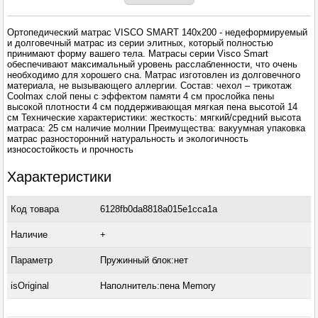
Ортопедический матрас VISCO SMART 140x200 - недеформируемый
и долговечный матрас из серии элитных, который полностью
принимают форму вашего тела. Матрасы серии Visco Smart
обеспечивают максимальный уровень расслабленности, что очень
необходимо для хорошего сна. Матрас изготовлен из долговечного
материала, не вызывающего аллергии. Состав: чехол – трикотаж
Coolmax слой пены с эффектом памяти 4 см прослойка пены
высокой плотности 4 см поддерживающая мягкая пена высотой 14
см Технические характеристики: жесткость: мягкий/средний высота
матраса: 25 см наличие молнии Преимущества: вакуумная упаковка
матрас разносторонний натуральность и экологичность
износостойкость и прочность
Характеристики
Код товара
6128fb0da8818a015e1cca1a
Наличие
+
Параметр
Пружинный блок:нет
isOriginal
Наполнитель:пена Memory