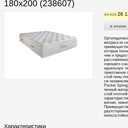
180x200 (238607)
26 
43 520
Ортопедичес
матраса из с
преимущество
которые полн
чем и предос
расслабленно
хорошего сна
идеальную те
трикотажное 
слой пены me
см независим
Pocket Spring
пенный матер
слой плотной
характеристик
мягкая, нижн
Преимущества
двухсторонни
износостойко
Характеристики