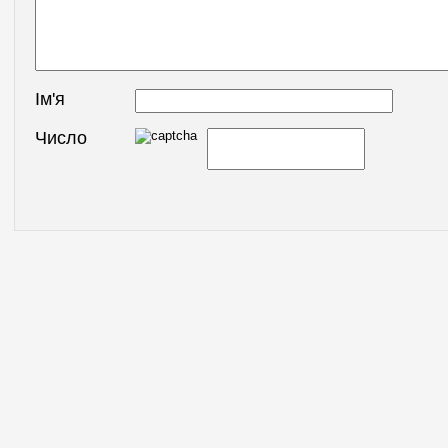
Ім'я
Число