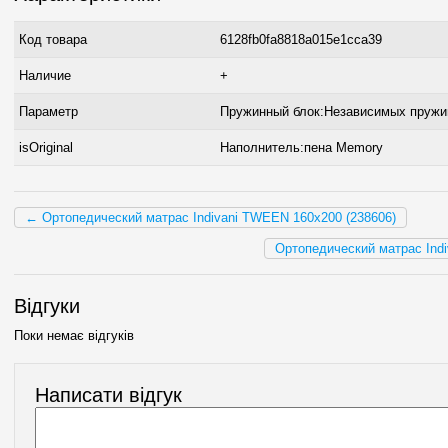
Код товара
6128fb0fa8818a015e1cca39
Наличие
+
Параметр
Пружинный блок:Независимых пружи
isOriginal
Наполнитель:пена Memory
← Ортопедический матрас Indivani TWEEN 160x200 (238606)
Ортопедический матрас Ind
Відгуки
Поки немає відгуків
Написати відгук