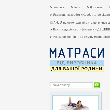
ᐅ Головна
ᐅ Блог
ᐅ Доставка
➤ Як зміцнити хребет «Хребет ↔ це вішалк
❗❗❗ АКЦІЯ на ортопедичні матраци в Києві до
➤ Вся продукція сертифікована + ДЕШЕВШ
➤ Умови повернення та обміну матраців 