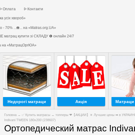
ᐅ Оплата
ᐅ Контакти
а усіх хвороб»
 - 70% ...☎️... на «Matras.org.UA»
Е матрац купити зі СКЛАДУ ❶ онлайн 24/7
на на «МатрацОргЮА»
Недорогі матраци
Акція
Матраци 
Головна
→
✅ Купить матрасы ↔ топперы ❤【АКЦИИ】✴️ Лучшие цены ➡ в УКРАИНЕ 
Indivani TWEEN 180x200 (238607)
Ортопедический матрас Indiv