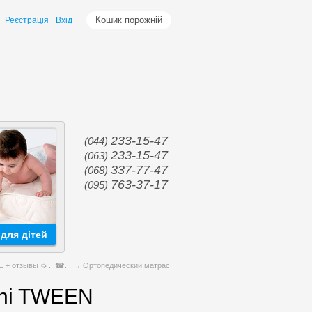
Кошик порожній
Реєстрація
Вхід
233-15-47
(044)
233-15-47
(063)
337-77-47
(068)
763-37-17
(095)
для дітей
+ отзывы ➭ ...☎...
→ Ортопедический матрас
ani TWEEN