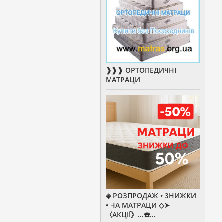
❱❱❱ ОРТОПЕДИЧНІ
МАТРАЦИ
◈ РОЗПРОДАЖ • ЗНИЖКИ
• НА МАТРАЦИ ◇➤
《АКЦІЇ》...☎️...