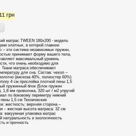
111
грн
кий матрас TWEEN 180x200 - модель
ерии элитных, в которой главное
 – это система независимых пружин,
остью принимают форму вашего тела,
тавляют максимальный уровень
сти, что очень необходимо для
. Ткани матраса обеспечивают
мпературу для сна. Состав: чехол –
полотно (вискоза 40%, полиэстер 60%)
mory 4 см прослойка плотной пены 1,5
ый пружинный блок (Блок пружин
), 1,8 мм проволока, 320 шт / м2 упругий
иал по боковому периметру нижний
 пены 1,5 см Технические
и: жесткость: верхняя сторона –
яя – жесткая высота матраса: 32 см
: вакуумная упаковка матрас
й натуральность и экологичность
сть и прочность