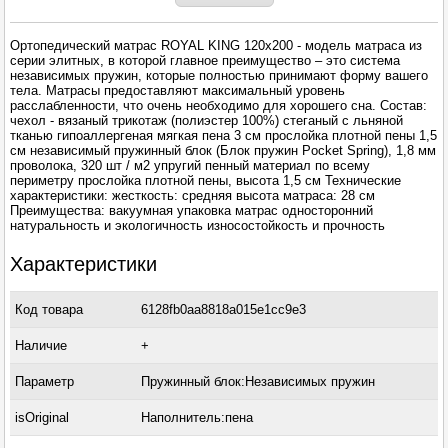
Ортопедический матрас ROYAL KING 120x200 - модель матраса из
серии элитных, в которой главное преимущество – это система
независимых пружин, которые полностью принимают форму вашего
тела. Матрасы предоставляют максимальный уровень
расслабленности, что очень необходимо для хорошего сна. Состав:
чехол - вязаный трикотаж (полиэстер 100%) стеганый с льняной
тканью гипоаллергеная мягкая пена 3 см прослойка плотной пены 1,5
см независимый пружинный блок (Блок пружин Pocket Spring), 1,8 мм
проволока, 320 шт / м2 упругий пенный материал по всему
периметру прослойка плотной пены, высота 1,5 см Технические
характеристики: жесткость: средняя высота матраса: 28 см
Преимущества: вакуумная упаковка матрас односторонний
натуральность и экологичность износостойкость и прочность
Характеристики
Код товара
6128fb0aa8818a015e1cc9e3
Наличие
+
Параметр
Пружинный блок:Независимых пружин
isOriginal
Наполнитель:пена