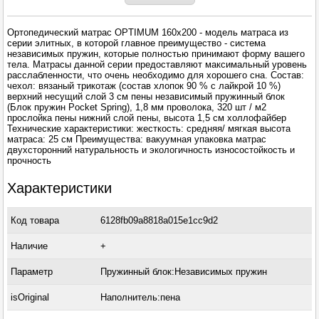
Ортопедический матрас OPTIMUM 160x200 - модель матраса из
серии элитных, в которой главное преимущество - система
независимых пружин, которые полностью принимают форму вашего
тела. Матрасы данной серии предоставляют максимальный уровень
расслабленности, что очень необходимо для хорошего сна. Состав:
чехол: вязаный трикотаж (состав хлопок 90 % с лайкрой 10 %)
верхний несущий слой 3 см пены независимый пружинный блок
(Блок пружин Pocket Spring), 1,8 мм проволока, 320 шт / м2
прослойка пены нижний слой пены, высота 1,5 см холлофайбер
Технические характеристики: жесткость: средняя/ мягкая высота
матраса: 25 см Преимущества: вакуумная упаковка матрас
двухсторонний натуральность и экологичность износостойкость и
прочность
Характеристики
Код товара
6128fb09a8818a015e1cc9d2
Наличие
+
Параметр
Пружинный блок:Независимых пружин
isOriginal
Наполнитель:пена