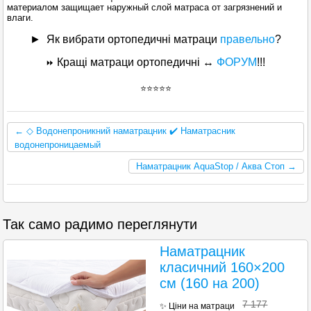
материалом защищает наружный слой матраса от загрязнений и
влаги.
►
Як вибрати ортопедичні матраци
правельно
?
Кращі матраци ортопедичні ↔
ФОРУМ
!!!
⏩
⭐⭐⭐⭐⭐
← ◇ Водонепроникний наматрацник ✔️ Наматрасник
водонепроницаемый
Наматрацник AquaStop / Аква Стоп →
Так само радимо переглянути
Наматрацник
класичний 160×200
см (160 на 200)
7 177
✨ Ціни на матраци