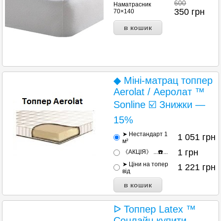
600
Наматрасник
350
грн
70×140
◆ Міні-матрац топпер
Aerolat / Аеролат ™
Sonline ☑️ Знижки —
15%
➤ Нестандарт 1
1 051
грн
м²
1
грн
《АКЦІЯ》 ...☎️...
➤ Ціни на топер
1 221
грн
від
ᐅ Топпер Latex ™
Сонлайн купити