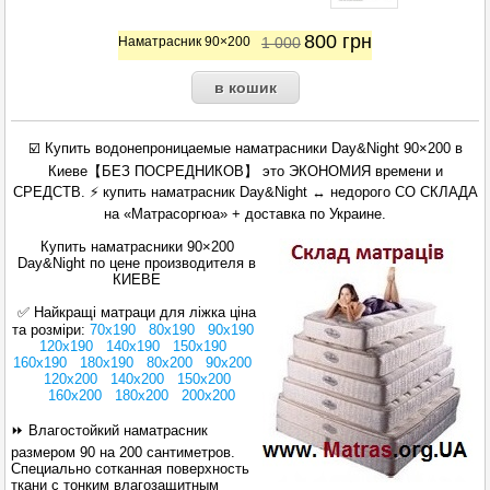
800
грн
Наматрасник 90×200
1 000
☑️
Купить
водонепроницаемые
наматрасники
Day&Night
90×200 в
Киеве【БЕЗ ПОСРЕДНИКОВ】 это ЭКОНОМИЯ времени и
СРЕДСТВ. ⚡
купить
наматрасник Day&Night ↔ недорого
СО СКЛАДА
на «Матрасоргюа» +
доставка по Украине.
Купить наматрасники
90×200
Day&Night
по цене производителя
в
КИЕВЕ
✅
Найкращі матраци для ліжка ціна
та розміри:
70х190
80x190
90х190
120x190
140x190
150x190
160x190
180x190
80x200
90x200
120x200
140x200
150x200
160x200
180x200
200x200
⏩
Влагостойкий наматрасник
размером 90 на 200 сантиметров.
Специально сотканная поверхность
ткани с тонким влагозащитным