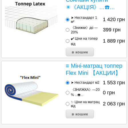
✴️《АКЦІЯ》...☎️...
➤ Нестандарт 1
1 420
грн
м²
《Знижки》до —
399
грн
20%
✔️ Ціни на топер
1 889
грн
від
≡ Міні-матрац топпер
Flex Mini 【АКЦИИ】
1 553
грн
➤ Нестандарт м2
《ЗНИЖКА》—20
0
грн
% ...☎️...
✨ Ціни на матрац
2 063
грн
від