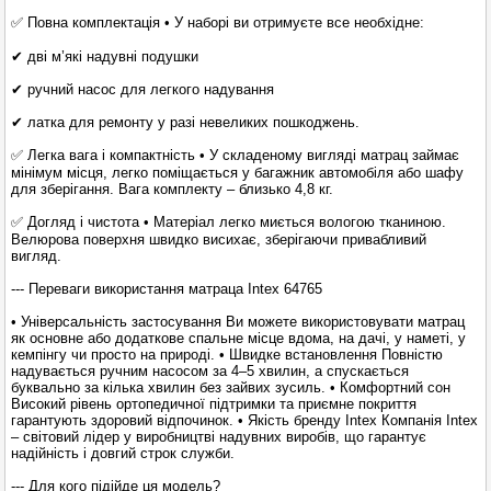
✅ Повна комплектація • У наборі ви отримуєте все необхідне:
✔ дві м’які надувні подушки
✔ ручний насос для легкого надування
✔ латка для ремонту у разі невеликих пошкоджень.
✅ Легка вага і компактність • У складеному вигляді матрац займає
мінімум місця, легко поміщається у багажник автомобіля або шафу
для зберігання. Вага комплекту – близько 4,8 кг.
✅ Догляд і чистота • Матеріал легко миється вологою тканиною.
Велюрова поверхня швидко висихає, зберігаючи привабливий
вигляд.
--- Переваги використання матраца Intex 64765
• Універсальність застосування Ви можете використовувати матрац
як основне або додаткове спальне місце вдома, на дачі, у наметі, у
кемпінгу чи просто на природі. • Швидке встановлення Повністю
надувається ручним насосом за 4–5 хвилин, а спускається
буквально за кілька хвилин без зайвих зусиль. • Комфортний сон
Високий рівень ортопедичної підтримки та приємне покриття
гарантують здоровий відпочинок. • Якість бренду Intex Компанія Intex
– світовий лідер у виробництві надувних виробів, що гарантує
надійність і довгий строк служби.
--- Для кого підійде ця модель?