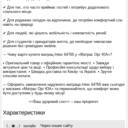
✔ Для тих, хто часто приймає гостей і потребує додаткового
спального місця.
✔ Для родинних поїздок на відпочинок, де потрібен комфортний сон
навіть на природі.
✔ Для людей, які цінують мобільність і компактність речей.
✔ Для студентів і орендаторів житла, де необхідне тимчасове
рішення без громіздких меблів.
--- Чому варто купити матрац Intex 64765 у «Матрас Орг ЮА»?
• Оригінальний товар з офіційною гарантією якості. • Завжди
актуальні ціни та акції. • Професійні консультації щодо вибору і
використання. • Швидка доставка по Києву та Україні. • Зручні
способи оплати.
--- Оформіть замовлення надувного матраца Intex 64765 вже сьогодні
у магазині «Матрас Орг ЮА» та переконайтеся, що комфорт може
бути доступним у будь-якому місці!
<<Ваш здоровий сон>> – наш пріоритет.
Характеристики
Через кошик сайту
《...☎...》 онлайн