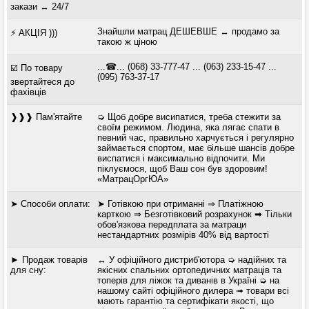
закази ↔ 24/7
Знайшли матрац ДЕШЕВШЕ ↔ продамо за
⚡ АКЦІЯ )))
такою ж ціною
...☎... (068) 33-777-47 ... (063) 233-15-47 ...
☑️ По товару
(095) 763-37-17
звертайтеся до
фахівців
❱❱❱ Пам'ятайте
➭ Щоб добре висипатися, треба стежити за
своїм режимом. Людина, яка лягає спати в
певний час, правильно харчується і регулярно
займається спортом, має більше шансів добре
виспатися і максимально відпочити. Ми
піклуємося, щоб Ваш сон був здоровим!
«МатрацОргЮА»
➤ Способи оплати:
➤ Готівкою при отриманні ⇒ Платіжною
карткою ⇒ Безготівковий розрахунок ➡ Тільки
обов'язкова передплата за матраци
нестандартних розмірів 40% від вартості
► Продаж товарів
↔ У офіційного дистриб'ютора ➭ надійних та
для сну:
якісних спальних ортопедичних матраців та
топерів для ліжок та диванів в Україні ➭ на
нашому сайті офіційного дилера ➟ товари всі
мають гарантію та сертифікати якості, що