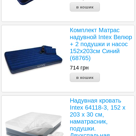
Комплект Матрас
надувной Intex Велюр
+ 2 подушки и насос
152х203см Синий
(68765)
714
грн
Надувная кровать
Intex 64118-3, 152 х
203 х 30 см,
наматрасник,
подушки.
Двухспальная