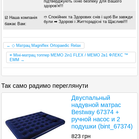
підтверджують їхню безпеку для Вашого
здоров'я!!!
➱ Спокійних та Здорових снів і щоб Ви завжди
☑️ Наша компанія
були ➡ Здорові і Життєрадісні та Щасливі!!!
бажає Вам:
← ◇ Матрац Magniflex Ortopaedic Relax
≡ Міні-матрац топпер MEMO 2in1 FLEX / МЕМО 2в1 ФЛЕКС ™
ЕММ →
Так само радимо переглянути
Двуспальный
надувной матрас
Bestway 67374 +
ручной насос и 2
подушки (bint_67374)
823
грн