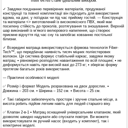
Intex 64765 стане ідеальним вибором.
✓ Завдяки поєднанню перевірених матеріалів, продуманої
конструкції та повної комплектації він підходить для використання
вдома, на дачі, у поїздках чи під час прийому гостей. --- Конструкція
та матеріали <
> виготовлений із високоякісного ПВХ, який має
посилену стійкість до проколів, розтягування та зношування. Верхній
шар виконаний із м’якого велюрового напилення, що створює
приємне відчуття під час сну та запобігає ковзанню постільної
білизни.
✓ Всередині матраца використовується фірмова технологія Fiber-
Tech™, що передбачає наявність тисяч міцних поліестерових
волокон. Ця система формує стабільний каркас, завдяки якому
матрац: • рівномірно розподіляє навантаження по всій площині; • не
деформується навіть при високій вазі до 273 кг; • зберігає форму
протягом багатьох років використання.
--- Практичні особливості моделі
✅ Розмір і формат Модель розрахована на двох дорослих. •
Довжина – 203 см. • Ширина – 152 см. • Висота – 25 см.
✓ Такі габарити забезпечують просторе і зручне спальне місце, а
висота робить підйом легким навіть для людей старшого віку.
✅ Клапан 2-в-1 • Матрац оснащений універсальним клапаном, який
дозволяє швидко надувати або спускати повітря. Ви можете
використовувати як ручний насос (входить у комплект), так і
електричні моделі.