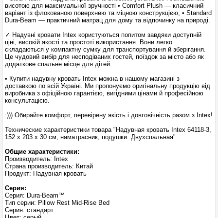
висотою для максимальної зручності • Comfort Plush — класичний
варіант із флокованою поверхнею та міцною конструкцією; • Standard
Dura-Beam — практичний матрац для дому та відпочинку на природі.
✓ Надувні кровати Intex користуються попитом завдяки доступній
ціні, високій якості та простоті використання. Вони легко
складаються у компактну сумку для транспортування й зберігання.
Це чудовий вибір для несподіваних гостей, поїздок за місто або як
додаткове спальне місце для дітей.
• Купити надувну кровать Intex можна в нашому магазині з
доставкою по всій Україні. Ми пропонуємо оригінальну продукцію від
виробника з офіційною гарантією, вигідними цінами й професійною
консультацією.
:))) Обирайте комфорт, перевірену якість і довговічність разом з Intex!
Технические характеристики товара "Надувная кровать Intex 64118-3,
152 х 203 х 30 см, наматрасник, подушки. Двухспальная"
Общие характеристики:
Производитель: Intex
Страна производитель: Китай
Продукт: Надувная кровать
Серия:
Серия: Dura-Beam™
Тип серии: Pillow Rest Mid-Rise Bed
Серия: стандарт
Цвет: серый