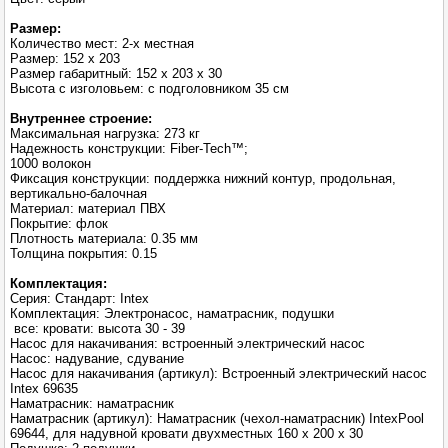
Размер:
Количество мест: 2-х местная
Размер: 152 х 203
Размер габаритный: 152 х 203 х 30
Высота с изголовьем: с подголовником 35 см
Внутреннее строение:
Максимальная нагрузка: 273 кг
Надежность конструкции: Fiber-Tech™;
1000 волокон
Фиксация конструкции: поддержка нижний контур, продольная,
вертикально-балочная
Материал: материал ПВХ
Покрытие: флок
Плотность материала: 0.35 мм
Толщина покрытия: 0.15
Комплектация:
Серия: Стандарт: Intex
Комплектация: Электронасос, наматрасник, подушки
все: кровати: высота 30 - 39
Насос для накачивания: встроенный электрический насос
Насос: надувание, сдувание
Насос для накачивания (артикул): Встроенный электрический насос
Intex 69635
Наматрасник: наматрасник
Наматрасник (артикул): Наматрасник (чехол-наматрасник) IntexPool
69644, для надувной кровати двухместных 160 х 200 х 30