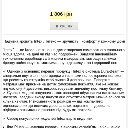
1 806
грн
Надувна кровать Intex / Інтекс — зручність і комфорт у кожному домі
"Intex" — це ідеальне рішення для створення комфортного спального
місця вдома, на дачі чи під час подорожей. Завдяки інноваційним
технологіям виробництва й міцним матеріалам, матраци та ліжка
бренду забезпечують максимальну підтримку тіла і здоровий сон.
✓ Однією з основних переваг продукції Intex є система Dura-Beam —
спеціальні внутрішні перегородки з тисячами поліестерових волокон,
що роблять конструкцію стабільною й довговічною. Поверхня
матраца має приємне на дотик флоковане покриття, яке не ковзає
під час сну й дозволяє використовувати звичайну постільну білизну.
✓ Сучасні моделі надувних ліжок оснащені вбудованим електричним
насосом, завдяки якому надути або спустити матрац можна всього за
кілька хвилин. Різноманітність розмірів — від компактних
односпальних до великих двоспальних варіантів — дозволяє
підібрати оптимальне рішення під будь-які потреби.
✓ Серед популярних моделей Intex варто виділити:
• Ultra Plush — надувна кровать із високим узголів’ям і збільшеною