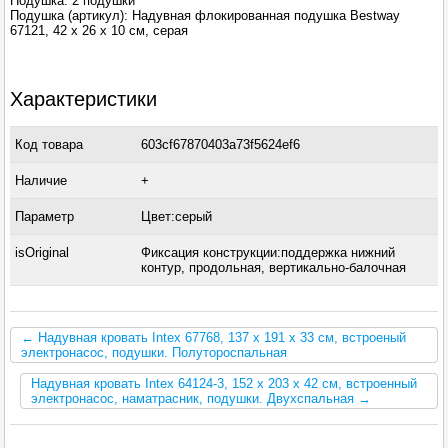
Подушка: 2 подушки
Подушка (артикул): Надувная флокированная подушка Bestway
67121, 42 х 26 х 10 см, серая
Характеристики
Код товара
603cf67870403a73f5624ef6
Наличие
+
Параметр
Цвет:серый
isOriginal
Фиксация конструкции:поддержка нижний
контур, продольная, вертикально-балочная
← Надувная кровать Intex 67768, 137 x 191 x 33 см, встроеный
электронасос, подушки. Полутороспальная
Надувная кровать Intex 64124-3, 152 х 203 х 42 см, встроенный
электронасос, наматрасник, подушки. Двухспальная →