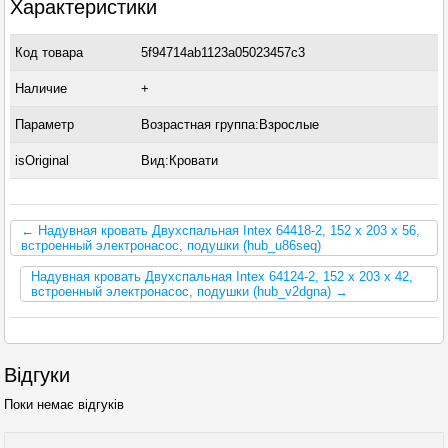
Характеристики
Код товара
5f94714ab1123a05023457c3
Наличие
+
Параметр
Возрастная группа:Взрослые
isOriginal
Вид:Кровати
← Надувная кровать Двухспальная Intex 64418-2, 152 х 203 х 56,
встроенный электронасос, подушки (hub_u86seq)
Надувная кровать Двухспальная Intex 64124-2, 152 х 203 х 42,
встроенный электронасос, подушки (hub_v2dgna) →
Відгуки
Поки немає відгуків