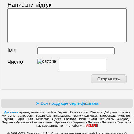
Написати відгук
Ім'я
Число
➤ Вся продукція сертифікована
Доставка
ортопедичних матраців по Україні: Київ - Харків - Вінниця - Дніпропетровськ -
Житомир - Запоріжжя - Бердянськ - Біла Церква - Івано-Франківськ - Кіровоград - Конотоп -
Лубни - Луцьк - Львів - Миколаїв - Одеса - Полтава - Рівне - Суми - Тернопіль - Ужгород -
Херсон - Мукачеве - Хмельницький - Кривий Ріг - Черкаси - Чернігів - Чернівці - Євпаторія і
т.д. докладніше по ... телефону ...
АКЦІЯ!!!
© 2002-2026 "Matras.org.UA" | Склад ортопедичних матраців | Інтернет-магазин ®