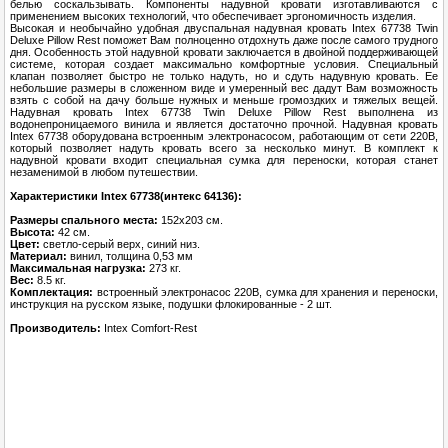
белью соскальзывать. Компоненты надувной кровати изготавливаются с
применением высоких технологий, что обеспечивает эргономичность изделия.
Высокая и необычайно удобная двуспальная надувная кровать Intex 67738 Twin
Deluxe Pillow Rest поможет Вам полноценно отдохнуть даже после самого трудного
дня. Особенность этой надувной кровати заключается в двойной поддерживающей
системе, которая создает максимально комфортные условия. Специальный
клапан позволяет быстро не только надуть, но и сдуть надувную кровать. Ее
небольшие размеры в сложенном виде и умеренный вес дадут Вам возможность
взять с собой на дачу больше нужных и меньше громоздких и тяжелых вещей.
Надувная кровать Intex 67738 Twin Deluxe Pillow Rest выполнена из
водонепроницаемого винила и является достаточно прочной. Надувная кровать
Intex 67738 оборудована встроенным электронасосом, работающим от сети 220В,
который позволяет надуть кровать всего за несколько минут. В комплект к
надувной кровати входит специальная сумка для переноски, которая станет
незаменимой в любом путешествии.
Характеристики Intex 67738(интекс 64136):
Размеры спального места:
152х203 см.
Высота:
42 см.
Цвет:
светло-серый верх, синий низ.
Материал:
винил, толщина 0,53 мм
Максимальная нагрузка:
273 кг.
Вес:
8.5 кг.
Комплектация:
встроенный электронасос 220В, сумка для хранения и переноски,
инструкция на русском языке, подушки флокированные - 2 шт.
Производитель:
Intex Comfort-Rest