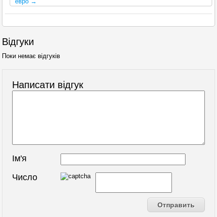
евро →
Відгуки
Поки немає відгуків
Написати відгук
Ім'я
Число