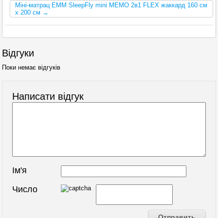
Міні-матрац ЕММ SleepFly mini MEMO 2в1 FLEX жаккард 160 см
x 200 см →
Відгуки
Поки немає відгуків
Написати відгук
Ім'я
Число