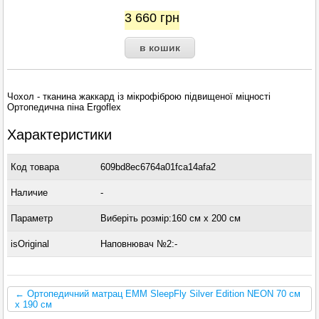
3 660
грн
Чохол - тканина жаккард із мікрофіброю підвищеної міцності
Ортопедична піна Ergoflex
Характеристики
Код товара
609bd8ec6764a01fca14afa2
Наличие
-
Параметр
Виберіть розмір:160 см x 200 см
isOriginal
Наповнювач №2:-
← Ортопедичний матрац ЕММ SleepFly Silver Edition NEON 70 см
x 190 см