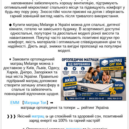
наповнювачі забезпечують хорошу вентиляцію, підтримують
оптимальний мікроклімат спального місця та підвищують комфорт у
будь-яку пору року. Зносостійкі чохли приємні на дотик і зберігають
гарний зовнішній вигляд навіть після тривалого використання.
◆ Купити матрац Melange в Україні можна для спальні, дитячої
кімнати, готелю чи заміського будинку. В асортименті доступні
односпальні, полуторні та двоспальні моделі різної висоти та
навантаження. Покупці часто залишають позитивні відгуки про
комфорт, якість матеріалів і оптимальне співвідношення ціни та
надійності. Діють акції, знижки та вигідні пропозиції на популярні
моделі.
♦ Замовити ортопедичний
матрац Melange можна з
доставкою у Київ, Львів, Одесу,
Харків, Дніпро, Запоріжжя та
інші міста України. Правильно
підібраний матрац допоможе
створити затишну атмосферу в
спальні та забезпечить
повноцінний відпочинок щодня.
ЕММ
【
Матраци Топ
】
➡
матраци ортопедичні та топери ↔ рейтинг Україна
❱❱❱ Якісний
матрац
➭ це спокійний та здоровий сон, позитивний
заряд енергії на 100% та гарний настрій!