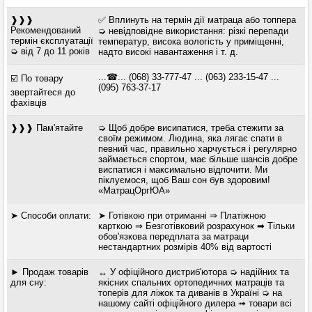
❱❱❱
✅ Вплинуть на термін дії матраца або топпера
Рекомендований
➭ невідповідне використання: різкі перепади
термін єксплуатації
температур, висока вологість у приміщенні,
➭ від 7 до 11 років
надто високі навантаження і т. д.
...☎... (068) 33-777-47 ... (063) 233-15-47 ...
☑️ По товару
(095) 763-37-17
звертайтеся до
фахівців
❱❱❱ Пам'ятайте
➭ Щоб добре висипатися, треба стежити за
своїм режимом. Людина, яка лягає спати в
певний час, правильно харчується і регулярно
займається спортом, має більше шансів добре
виспатися і максимально відпочити. Ми
піклуємося, щоб Ваш сон був здоровим!
«МатрацОргЮА»
➤ Способи оплати:
➤ Готівкою при отриманні ⇒ Платіжною
карткою ⇒ Безготівковий розрахунок ➡ Тільки
обов'язкова передплата за матраци
нестандартних розмірів 40% від вартості
► Продаж товарів
↔ У офіційного дистриб'ютора ➭ надійних та
для сну:
якісних спальних ортопедичних матраців та
топерів для ліжок та диванів в Україні ➭ на
нашому сайті офіційного дилера ➟ товари всі