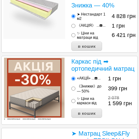
Знижка — 40%
➤ Нестандарт 1
4 828
грн
м2
1
грн
《АКЦІЯ》 ...☎️...
✨ Ціни на
6 421
грн
матраци від
Каркас під ➡
ортопедичний матрац
1
грн
«АКЦІЇ» ...☎️...
《Знижки》до
399
грн
— 50%
2 078
✨ Ціни на
1 599
грн
каркаси від
➤ Матрац Sleep&Fly