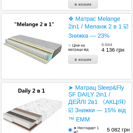
❖ Матрас Melange
2in1 / Меланж 2 в 1 ☑️
Знижка — 23%
5 564
✨ Ціни на
4 136
грн
матраци від
➤ Матрац Sleep&Fly
SF DAILY 2in1 /
ДЕЙЛІ 2в1 《АКЦІЯ》
☑️ Знижки — 15% від
™ ЕММ
➤ Нестндарт 1
5 082
грн
м2