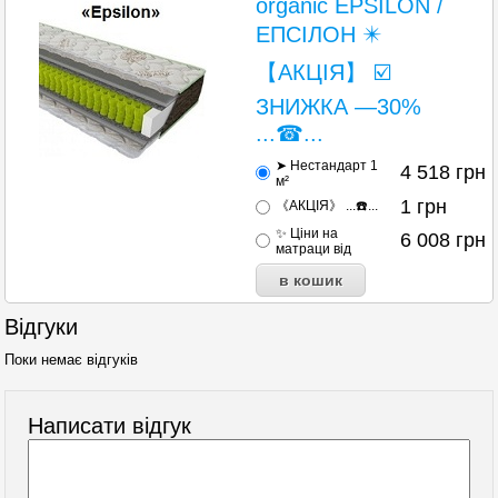
organic EPSILON /
ЕПСІЛОН ✴️
【АКЦІЯ】 ☑️
ЗНИЖКА —30%
...☎...
➤ Нестандарт 1
4 518
грн
м²
1
грн
《АКЦІЯ》 ...☎️...
✨ Ціни на
6 008
грн
матраци від
Відгуки
Поки немає відгуків
Написати відгук