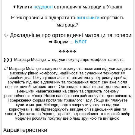
♦ Купити
недорогі
ортопедичні матраци в Україні
☑️ Як правильно підібрати та
визначити
жорсткість
матраца?
✨ Докладніше про ортопедичні матраци та топери
Блог
➡ Форум ...
❖❖❖❖❖
❱❱❱ Матраци Melange ↔ відгуки покупців про комфорт та якість
/// Матраци Melange заслужено отримують позитивні відгуки завдяки
високому рівню комфорту, надійності та сучасним технологіям
виробництва. Покупці відзначають оптимальну підтримку хребта,
зручність під час відпочинку та покращення якості сну вже після
перших ночей використання. Ортопедичні властивості допомагають
зменшити навантаження на спину та сприяють повному
розслабленню м'язів. Якісні наповнювачі забезпечують довговічність
і збереження форми протягом тривалого часу. Якщо ви плануєте
купити матрац Melange, варто звернути увагу на відгуки
користувачів, які підтверджують вигідне співвідношення ціни та
якості. Доставка по Україні, гарантія від виробника та широкий вибір
моделей роблять покупку ще більш зручною та вигідною.
Характеристики