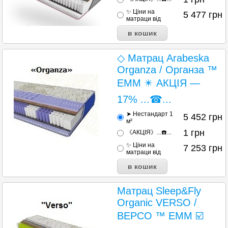
✨ Ціни на
5 477
грн
матраци від
◇ Матрац Arabeska
Organza / Органза ™
ЕММ ✴️ АКЦІЯ —
17% ...☎...
➤ Нестандарт 1
5 452
грн
м²
1
грн
《АКЦІЯ》...☎️...
✨ Ціни на
7 253
грн
матраци від
Матрац Sleep&Fly
Organic VERSO /
ВЕРСО ™ ЕММ ☑️