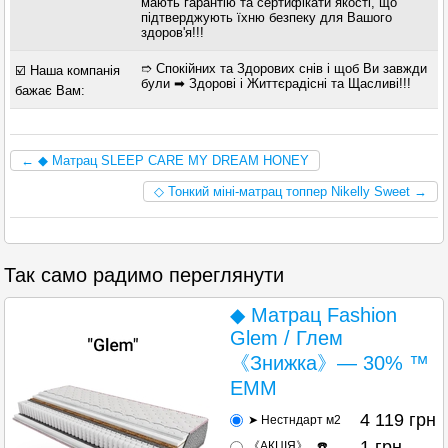
мають гарантію та сертифікати якості, що
підтверджують їхню безпеку для Вашого
здоров'я!!!
➱ Спокійних та Здорових снів і щоб Ви завжди
☑️ Наша компанія
були ➡ Здорові і Життєрадісні та Щасливі!!!
бажає Вам:
← ◆ Матрац SLEEP CARE MY DREAM HONEY
◇ Тонкий міні-матрац топпер Nikelly Sweet →
Так само радимо переглянути
◆ Матрац Fashion
Glem / Глем
《Знижка》— 30% ™
EMM
4 119
грн
➤ Нестндарт м2
1
грн
《АКЦІЯ》...☎️...