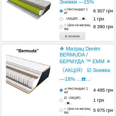
Знижки —15%
◇ Нестандарт 1
6 307
грн
м²
1
грн
《АКЦІЯ》...☎️...
✨ Ціни на матрац
8 390
грн
від
❖ Матрац Denim
BERMUDA /
БЕРМУДА ™ ЕММ ✴️
《АКЦІЯ》 ☑️ Знижка
—18% ...☎️...
➭ Нестандарт 1
4 495
грн
м2
☑️《АКЦІЯ》
1
грн
...☎...
✨ Ціни на матрац
5 975
грн
від