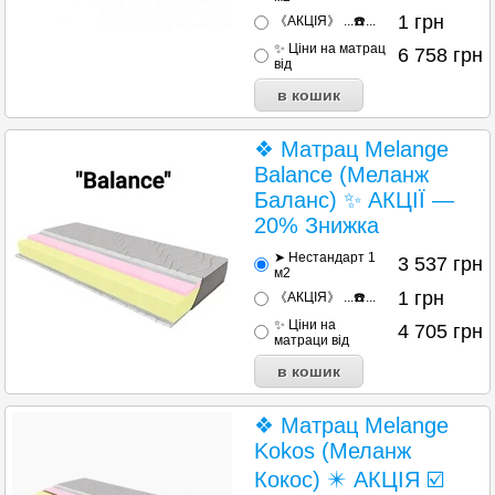
1
грн
《АКЦІЯ》 ...☎️...
✨ Ціни на матрац
6 758
грн
від
❖ Матрац Melange
Balance (Меланж
Баланс) ✨ АКЦІЇ —
20% Знижка
➤ Нестандарт 1
3 537
грн
м2
1
грн
《АКЦІЯ》 ...☎️...
✨ Ціни на
4 705
грн
матраци від
❖ Матрац Melange
Kokos (Меланж
Кокос) ✴️ АКЦІЯ ☑️