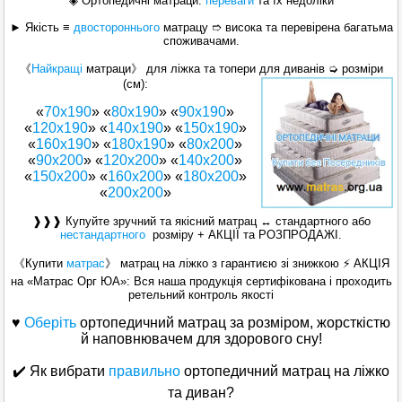
◈ Ортопедичні матраци:
переваги
та їх недоліки
► Якість ≡
двостороннього
матрацу ➱ висока та перевірена багатьма
споживачами.
《
Найкращі
матраци》 для ліжка та топери для диванів ➭ розміри
(см):
«
70х190
» «
80х190
» «
90х190
»
«
120x190
» «
140х190
» «
150x190
»
«
160x190
» «
180x190
» «
80x200
»
«
90x200
» «
120x200
» «
140x200
»
«
150x200
» «
160х200
» «
180х200
»
«
200x200
»
❱❱❱ Купуйте зручний та якісний матрац ↔ стандартного або
нестандартного
розміру + АКЦІЇ та РОЗПРОДАЖІ.
《Купити
матрас
》 матрац на ліжко з гарантиєю зі знижкою ⚡ АКЦІЯ
на «Матраc Орг ЮА»: Вся наша продукція сертифікована і проходить
ретельний контроль якості
♥
Оберіть
ортопедичний матрац за розміром, жорсткістю
й наповнювачем для здорового сну!
✔️ Як вибрати
правильно
ортопедичний матрац на ліжко
та диван?