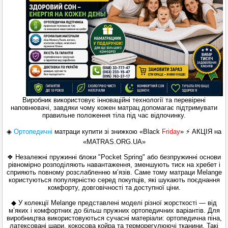
Виробник використовує інноваційні технології та перевірені
наповнювачі, завдяки чому кожен матрац допомагає підтримувати
правильне положення тіла під час відпочинку.
◈
Ортопедичні
матраци
купити зі знижкою «Black
Friday
» ⚡ АКЦІЯ на
«MATRAS.ORG.UA»
❖ Незалежні пружинні блоки "Pocket Spring" або безпружинні основи
рівномірно розподіляють навантаження, зменшують тиск на хребет і
сприяють повному розслабленню м’язів. Саме тому матраци Melange
користуються популярністю серед покупців, які шукають поєднання
комфорту, довговічності та доступної ціни.
◆ У колекції Melange представлені моделі різної жорсткості — від
м’яких і комфортних до більш пружних ортопедичних варіантів. Для
виробництва використовуються сучасні матеріали: ортопедична піна,
латексовані шари, кокосова койра та терморегулюючі тканини. Такі