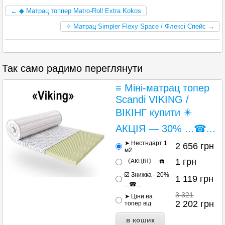
← ◆ Матрац топпер Matro-Roll Extra Kokos
✧ Матрац Simpler Flexy Space / Флексі Спейс →
Так само радимо переглянути
≡ Міні-матрац топер
Scandi VIKING /
ВІКІНГ купити ✴️
АКЦІЯ — 30% ...☎...
➤ Нестндарт 1
2 656
грн
м2
1
грн
《АКЦІЯ》...☎️...
☑️ Знижка - 20%
1 119
грн
...☎...
3 321
➤ Ціни на
2 202
грн
топер від