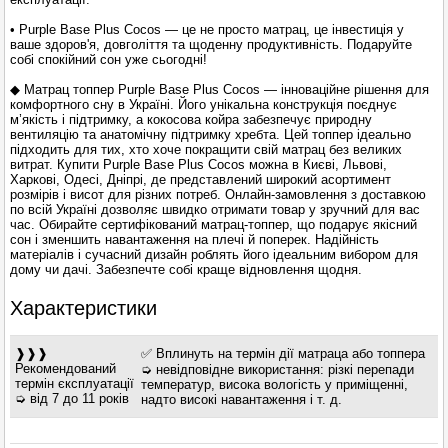
• Purple Base Plus Cocos — це не просто матрац, це інвестиція у
ваше здоров'я, довголіття та щоденну продуктивність. Подаруйте
собі спокійний сон уже сьогодні!
◆ Матрац топпер Purple Base Plus Cocos — інноваційне рішення для
комфортного сну в Україні. Його унікальна конструкція поєднує
м’якість і підтримку, а кокосова койра забезпечує природну
вентиляцію та анатомічну підтримку хребта. Цей топпер ідеально
підходить для тих, хто хоче покращити свій матрац без великих
витрат. Купити Purple Base Plus Cocos можна в Києві, Львові,
Харкові, Одесі, Дніпрі, де представлений широкий асортимент
розмірів і висот для різних потреб. Онлайн-замовлення з доставкою
по всій Україні дозволяє швидко отримати товар у зручний для вас
час. Обирайте сертифікований матрац-топпер, що подарує якісний
сон і зменшить навантаження на плечі й поперек. Надійність
матеріалів і сучасний дизайн роблять його ідеальним вибором для
дому чи дачі. Забезпечте собі краще відновлення щодня.
Характеристики
❱❱❱
✅ Вплинуть на термін дії матраца або топпера
Рекомендований
➭ невідповідне використання: різкі перепади
термін єксплуатації
температур, висока вологість у приміщенні,
➭ від 7 до 11 років
надто високі навантаження і т. д.