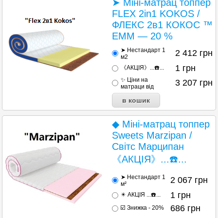
➤ Міні-матрац топпер
FLEX 2in1 KOKOS /
ФЛЕКС 2в1 КОКОС ™
ЕММ — 20 %
➤ Нестандарт 1
2 412
грн
м2
1
грн
《АКЦІЯ》...☎️...
✨ Ціни на
3 207
грн
матраци від
◆ Міні-матрац топпер
Sweets Marzipan /
Світс Марципан
《АКЦІЯ》...☎️...
➤ Нестандарт 1
2 067
грн
м²
1
грн
✴️ АКЦІЯ ...☎️...
686
грн
☑️ Знижка - 20%