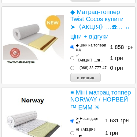
◆ Матрац-топпер
Twist Cocos купити
➤《АКЦІЯ》...☎️... ↔
ціни + відгуки
◆ Ціни на топери
1 858
грн
від
✅
1
грн
《АКЦІЯ》...☎...
0
грн
... (068) 33-777-47
≡ Міні-матрац топпер
NORWAY / НОРВЕЙ
™ ЕММ ✴️
➤ Нестндарт
1 631
грн
м2
☑️《АКЦІЯ》
1
грн
...☎️...