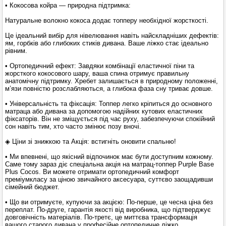
• Кокосова койра — природна підтримка:
Натуральне волокно кокоса додає топперу необхідної жорсткості.
Це ідеальний вибір для нівелювання навіть найскладніших дефектів:
ям, горбків або глибоких стиків дивана. Ваше ліжко стає ідеально
рівним.
• Ортопедичний ефект: Завдяки комбінації еластичної піни та
жорсткого кокосового шару, ваша спина отримує правильну
анатомічну підтримку. Хребет залишається в природному положенні,
м’язи повністю розслабляються, а глибока фаза сну триває довше.
• Універсальність та фіксація: Топпер легко кріпиться до основного
матраца або дивана за допомогою надійних кутових еластичних
фіксаторів. Він не зміщується під час руху, забезпечуючи спокійний
сон навіть тим, хто часто змінює позу вночі.
◈ Ціни зі знижкою та Акція: встигніть оновити спальню!
• Ми впевнені, що якісний відпочинок має бути доступним кожному.
Саме тому зараз діє спеціальна акція на матрац-топпер Purple Base
Plus Cocos. Ви можете отримати ортопедичний комфорт
преміумкласу за ціною звичайного аксесуара, суттєво заощадивши
сімейний бюджет.
• Що ви отримуєте, купуючи за акцією: По-перше, це чесна ціна без
переплат. По-друге, гарантія якості від виробника, що підтверджує
довговічність матеріалів. По-третє, це миттєва трансформація
вашого старого дивана у професійне ортопедичне ліжко.