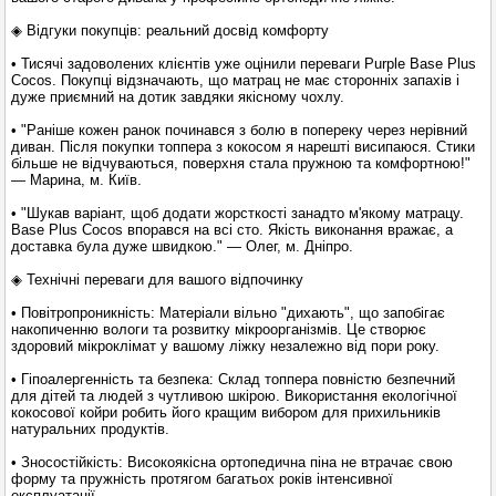
◈ Відгуки покупців: реальний досвід комфорту
• Тисячі задоволених клієнтів уже оцінили переваги Purple Base Plus
Cocos. Покупці відзначають, що матрац не має сторонніх запахів і
дуже приємний на дотик завдяки якісному чохлу.
• "Раніше кожен ранок починався з болю в попереку через нерівний
диван. Після покупки топпера з кокосом я нарешті висипаюся. Стики
більше не відчуваються, поверхня стала пружною та комфортною!"
— Марина, м. Київ.
• "Шукав варіант, щоб додати жорсткості занадто м'якому матрацу.
Base Plus Cocos впорався на всі сто. Якість виконання вражає, а
доставка була дуже швидкою." — Олег, м. Дніпро.
◈ Технічні переваги для вашого відпочинку
• Повітропроникність: Матеріали вільно "дихають", що запобігає
накопиченню вологи та розвитку мікроорганізмів. Це створює
здоровий мікроклімат у вашому ліжку незалежно від пори року.
• Гіпоалергенність та безпека: Склад топпера повністю безпечний
для дітей та людей з чутливою шкірою. Використання екологічної
кокосової койри робить його кращим вибором для прихильників
натуральних продуктів.
• Зносостійкість: Високоякісна ортопедична піна не втрачає свою
форму та пружність протягом багатьох років інтенсивної
експлуатації.