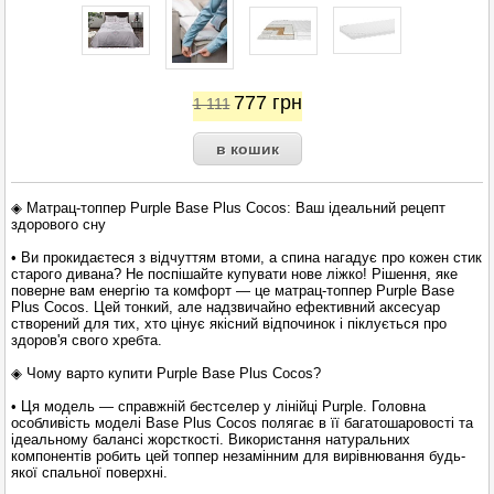
777
грн
1 111
◈ Матрац-топпер Purple Base Plus Cocos: Ваш ідеальний рецепт
здорового сну
• Ви прокидаєтеся з відчуттям втоми, а спина нагадує про кожен стик
старого дивана? Не поспішайте купувати нове ліжко! Рішення, яке
поверне вам енергію та комфорт — це матрац-топпер Purple Base
Plus Cocos. Цей тонкий, але надзвичайно ефективний аксесуар
створений для тих, хто цінує якісний відпочинок і піклується про
здоров'я свого хребта.
◈ Чому варто купити Purple Base Plus Cocos?
• Ця модель — справжній бестселер у лінійці Purple. Головна
особливість моделі Base Plus Cocos полягає в її багатошаровості та
ідеальному балансі жорсткості. Використання натуральних
компонентів робить цей топпер незамінним для вирівнювання будь-
якої спальної поверхні.