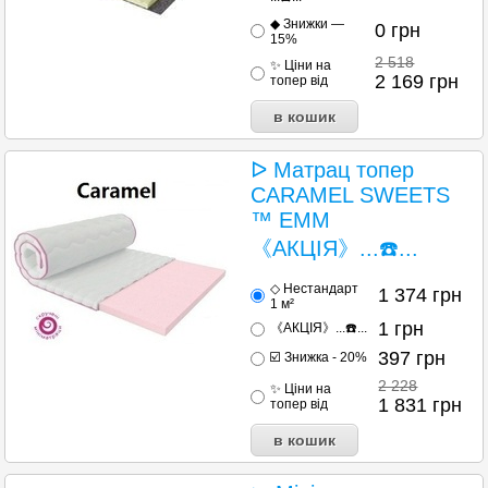
◆ Знижки —
0
грн
15%
2 518
✨ Ціни на
2 169
грн
топер від
ᐅ Матрац топер
CARAMEL SWEETS
™ EMM
《АКЦІЯ》...☎️...
◇ Нестандарт
1 374
грн
1 м²
1
грн
《АКЦІЯ》...☎️...
397
грн
☑️ Знижка - 20%
2 228
✨ Ціни на
1 831
грн
топер від