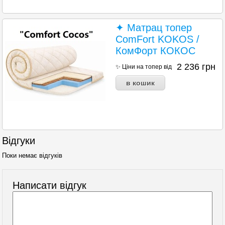
✦ Матрац топер
ComFort KOKOS /
КомФорт КОКОС
2 236
грн
✨ Ціни на топер від
Відгуки
Поки немає відгуків
Написати відгук