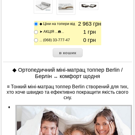
2 963
грн
◆ Ціни на топери від
1
грн
➤ АКЦІЯ ...☎️...
0
грн
... (068) 33-777-47
◆ Ортопедичний міні-матрац топпер Berlin /
Берлін
комфорт щодня
↔
≡ Тонкий міні-матрац топпер Berlin створений для тих,
хто хоче швидко та ефективно покращити якість свого
сну.
♦