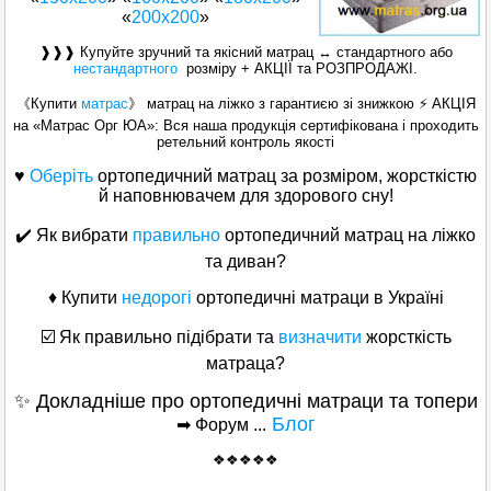
«
200x200
»
❱❱❱ Купуйте зручний та якісний матрац ↔ стандартного або
нестандартного
розміру + АКЦІЇ та РОЗПРОДАЖІ.
《Купити
матрас
》 матрац на ліжко з гарантиєю зі знижкою ⚡ АКЦІЯ
на «Матраc Орг ЮА»: Вся наша продукція сертифікована і проходить
ретельний контроль якості
♥
Оберіть
ортопедичний матрац за розміром, жорсткістю
й наповнювачем для здорового сну!
✔️ Як вибрати
правильно
ортопедичний матрац на ліжко
та диван?
♦ Купити
недорогі
ортопедичні матраци в Україні
☑️ Як правильно підібрати та
визначити
жорсткість
матраца?
✨ Докладніше про ортопедичні матраци та топери
Блог
➡ Форум ...
❖❖❖❖❖