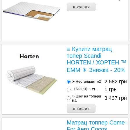
≡ Купити матрац
топер Scandi
HORTEN / ХОРТЕН ™
ЕММ ✴️ Знижка - 20%
2 582
грн
➤ Нестандарт м2
1
грн
《АКЦІЯ》...☎️...
✨ Ціни на топери
3 437
грн
від
Матрац-топпер Come-
For Aero Cocos