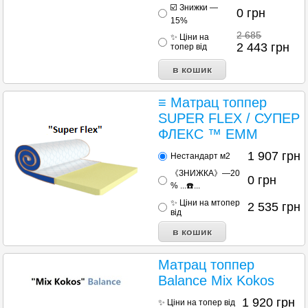
☑️ Знижки —
0
грн
15%
2 685
✨ Ціни на
2 443
грн
топер від
≡ Матрац топпер
SUPER FLEX / СУПЕР
ФЛЕКС ™ EMM
1 907
грн
Нестандарт м2
《ЗНИЖКА》—20
0
грн
% ...☎️...
✨ Ціни на мтопер
2 535
грн
від
Матрац топпер
Balance Mix Kokos
1 920
грн
✨ Ціни на топер від