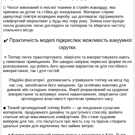
◇ Чохол виконаний із якісної тканини зі стрейч жаккарду, яка
приємна на дотик та стійка до зношування. Матеріал сприяє
циркуляції повітря всередині виробу, що допомагає підтримувати
комфортний мікроклімат у будь-яку пору року. Знімна конструкція
чохла дозволяє легко доглядати за топпером та зберігати чистоту
спального місця.
✔️ Практичність моделі підкреслює можливість вакуумної
скрутки.
≡ Топпер легко транспортувати, зберігати та використовувати навіть
у невеликих приміщеннях. Він швидко набуває первісної форми після
розпакування, що робить його зручним варіантом як для постійного
використання, так і для гостей.
《Надійні фіксатори》допомагають утримувати топпер на місці під
час сну, запобігаючи його зміщенню. Це особливо важливо для
диванів або складних поверхонь. Виріб розрахований на щоденне
використання та витримує значні навантаження, зберігаючи свої
ортопедичні властивості протягом тривалого часу.
◆ Тонкий ортопедичний топпер Berlin — це поєднання сучасних
матеріалів, продуманого дизайну та доступного способу зробити
спальне місце максимально комфортним. Він стане чудовим
вибором для тих, хто піклується про якість сну та прагне створити
ідеальні умови для відпочинку без зайвих витрат.
♦ Купити ортопедичний топпер можна з доставкою в Київ, Львів,