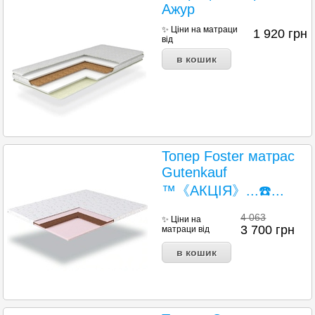
Ажур
✨ Ціни на матраци
1 920
грн
від
Топер Foster матрас
Gutenkauf
™《АКЦІЯ》...☎️...
4 063
✨ Ціни на
3 700
грн
матраци від