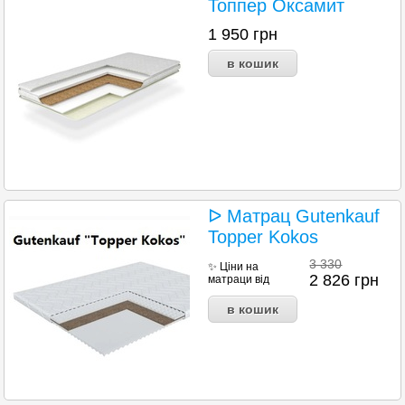
Топпер Оксамит
1 950
грн
ᐅ Матрац Gutenkauf
Topper Kokos
3 330
✨ Ціни на
2 826
грн
матраци від