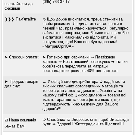
(095) 763-37-17
звертайтеся до
фахівців
❱❱❱ Пам'ятайте
➭ Щоб добре висипатися, треба стежити за
своїм режимом. Людина, яка лягає спати в
певний час, правильно харчується і регулярно
займається спортом, має більше шансів добре
виспатися і максимально відпочити. Ми
піклуємося, щоб Ваш сон був здоровим!
«МатрацОргЮА»
➤ Способи оплати:
➤ Готівкою при отриманні ⇒ Платіжною
карткою ⇒ Безготівковий розрахунок ➡ Тільки
обов'язкова передплата за матраци
нестандартних розмірів 40% від вартості
► Продаж товарів
↔ У офіційного дистриб'ютора ➭ надійних та
для сну:
якісних спальних ортопедичних матраців та
топерів для ліжок та диванів в Україні ➭ на
нашому сайті офіційного дилера ➟ товари всі
мають гарантію та сертифікати якості, що
підтверджують їхню безпеку для Вашого
здоров'я!!!
➱ Спокійних та Здорових снів і щоб Ви завжди
☑️ Наша компанія
були ➡ Здорові і Життєрадісні та Щасливі!!!
бажає Вам: