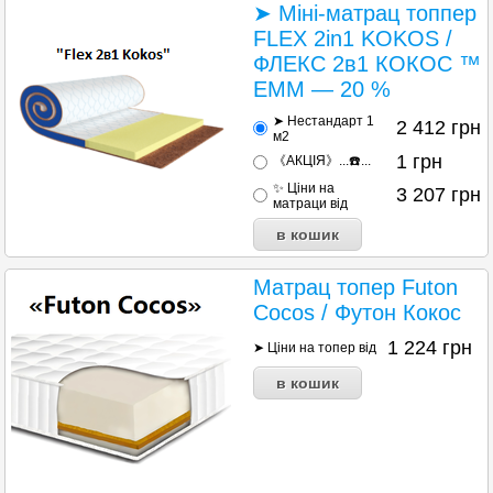
➤ Міні-матрац топпер
FLEX 2in1 KOKOS /
ФЛЕКС 2в1 КОКОС ™
ЕММ — 20 %
➤ Нестандарт 1
2 412
грн
м2
1
грн
《АКЦІЯ》...☎️...
✨ Ціни на
3 207
грн
матраци від
Матрац топер Futon
Cocos / Футон Кокос
1 224
грн
➤ Ціни на топер від