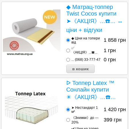
◆ Матрац-топпер
Twist Cocos купити
➤《АКЦІЯ》...☎️... ↔
ціни + відгуки
◆ Ціни на топери
1 858
грн
від
✅
1
грн
《АКЦІЯ》...☎...
0
грн
... (068) 33-777-47
ᐅ Топпер Latex ™
Сонлайн купити
✴️《АКЦІЯ》...☎️...
➤ Нестандарт 1
1 420
грн
м²
《Знижки》до —
399
грн
20%
✔️ Ціни на топер