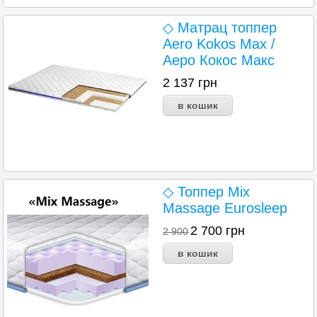
◇ Матрац топпер
Aero Kokos Max /
Аеро Кокос Макс
2 137
грн
◇ Топпер Mix
Massage Eurosleep
2 700
грн
2 900