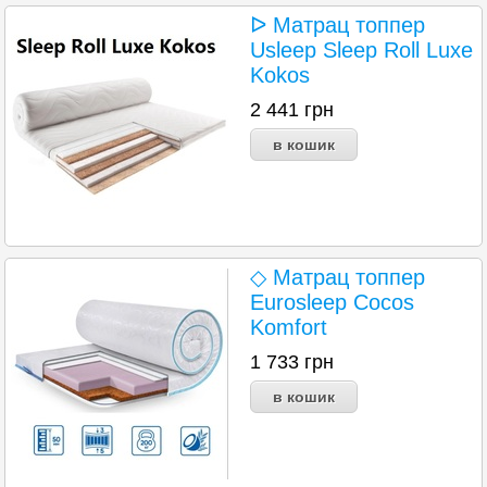
ᐅ Матрац топпер
Usleep Sleep Roll Luxe
Kokos
2 441
грн
◇ Mатрац топпер
Eurosleep Cocos
Komfort
1 733
грн