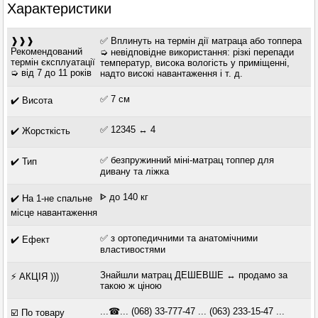
Характеристики
❱❱❱
✅ Вплинуть на термін дії матраца або топпера
Рекомендований
➭ невідповідне використання: різкі перепади
термін єксплуатації
температур, висока вологість у приміщенні,
➭ від 7 до 11 років
надто високі навантаження і т. д.
✅ 7 см
✔️ Висота
✅ 12345 ↔ 4
✔️ Жорсткість
✅ безпружинний міні-матрац топпер для
✔️ Тип
дивану та ліжка
ᐈ до 140 кг
✔️ На 1-не спальне
місце навантаження
✅ з ортопедичними та анатомічними
✔️ Ефект
властивостями
Знайшли матрац ДЕШЕВШЕ ↔ продамо за
⚡ АКЦІЯ )))
такою ж ціною
...☎... (068) 33-777-47 ... (063) 233-15-47 ...
☑️ По товару