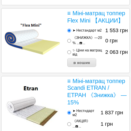
≡ Міні-матрац топпер
Flex Mini 【АКЦИИ】
1 553
грн
➤ Нестандарт м2
《ЗНИЖКА》—20
0
грн
% ...☎️...
✨ Ціни на матрац
2 063
грн
від
≡ Міні-матрац топпер
Scandi ETRAN /
ЕТРАН 《Знижка》 —
15%
➤ Нестндарт
1 837
грн
м2
《АКЦІЯ》
1
грн
...☎️...