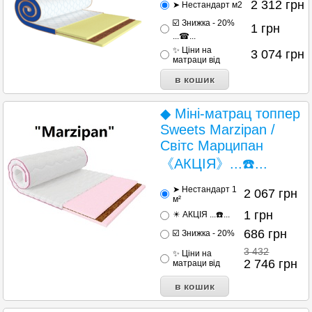
2 312
грн
➤ Нестандарт м2
☑️ Знижка - 20%
1
грн
...☎...
✨ Ціни на
3 074
грн
матраци від
◆ Міні-матрац топпер
Sweets Marzipan /
Світс Марципан
《АКЦІЯ》...☎️...
➤ Нестандарт 1
2 067
грн
м²
1
грн
✴️ АКЦІЯ ...☎️...
686
грн
☑️ Знижка - 20%
3 432
✨ Ціни на
2 746
грн
матраци від