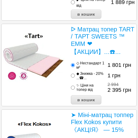
1 889
грн
від
ᐅ Матрац топер TART
/ ТАРТ SWEETS ™
ЕММ ❤
【АКЦИИ】...☎️...
◇ Нестандарт 1
1 801
грн
м²
◆ Знижка - 20%
1
грн
...☎...
2 994
✨ Ціни на
2 395
грн
топер від
➤ Міні-матрац топпер
Flex Kokos купити
《АКЦІЯ》 — 15%