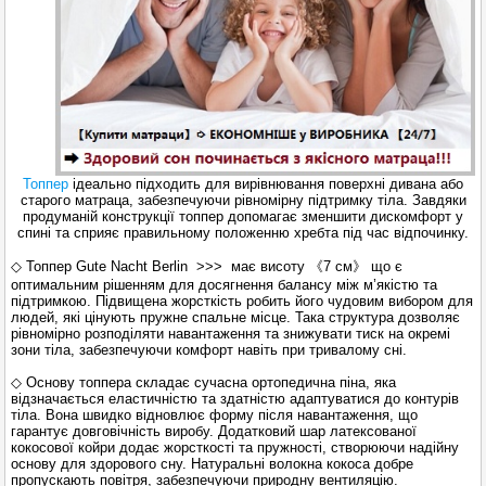
Топпер
ідеально підходить для вирівнювання поверхні дивана або
старого матраца, забезпечуючи рівномірну підтримку тіла. Завдяки
продуманій конструкції топпер допомагає зменшити дискомфорт у
спині та сприяє правильному положенню хребта під час відпочинку.
◇ Топпер Gute Nacht Berlin >>> має висоту 《7 см》 що є
оптимальним рішенням для досягнення балансу між м’якістю та
підтримкою. Підвищена жорсткість робить його чудовим вибором для
людей, які цінують пружне спальне місце. Така структура дозволяє
рівномірно розподіляти навантаження та знижувати тиск на окремі
зони тіла, забезпечуючи комфорт навіть при тривалому сні.
◇ Основу топпера складає сучасна ортопедична піна, яка
відзначається еластичністю та здатністю адаптуватися до контурів
тіла. Вона швидко відновлює форму після навантаження, що
гарантує довговічність виробу. Додатковий шар латексованої
кокосової койри додає жорсткості та пружності, створюючи надійну
основу для здорового сну. Натуральні волокна кокоса добре
пропускають повітря, забезпечуючи природну вентиляцію.