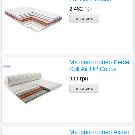
2 482
грн
Матрац-топпер Persei
Roll Air UP Cocos
999
грн
Матрац-топпер Акант