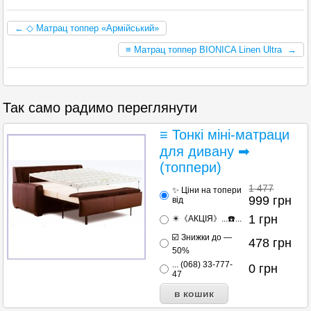
← ◇ Матрац топпер «Армійський»
≡ Матрац топпер BIONICA Linen Ultra →
Так само радимо переглянути
≡ Тонкі міні-матраци
для дивану ➡
(топпери)
1 477
✨ Ціни на топери
999
грн
від
1
грн
✴️《АКЦІЯ》...☎️...
☑️ Знижки до —
478
грн
50%
... (068) 33-777-
0
грн
47