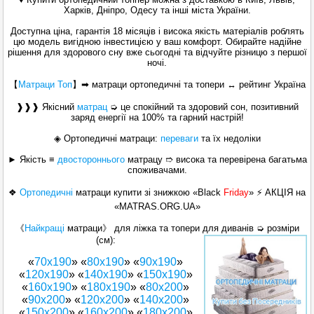
Харків, Дніпро, Одесу та інші міста України.
Доступна ціна, гарантія 18 місяців і висока якість матеріалів роблять
цю модель вигідною інвестицією у ваш комфорт. Обирайте надійне
рішення для здорового сну вже сьогодні та відчуйте різницю з першої
ночі.
【
Матраци Топ
】
➡ матраци ортопедичні та топери ↔ рейтинг Україна
❱❱❱ Якісний
матрац
➭ це спокійний та здоровий сон, позитивний
заряд енергії на 100% та гарний настрій!
◈ Ортопедичні матраци:
переваги
та їх недоліки
► Якість ≡
двостороннього
матрацу ➱ висока та перевірена багатьма
споживачами.
❖
Ортопедичні
матраци
купити зі знижкою «Black
Friday
» ⚡ АКЦІЯ на
«MATRAS.ORG.UA»
《
Найкращі
матраци》 для ліжка та топери для диванів ➭ розміри
(см):
«
70х190
» «
80х190
» «
90х190
»
«
120x190
» «
140х190
» «
150x190
»
«
160x190
» «
180x190
» «
80x200
»
«
90x200
» «
120x200
» «
140x200
»
«
150x200
» «
160х200
» «
180х200
»