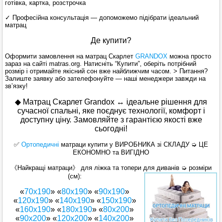
готівка, картка, розстрочка
✓ Професійна консультація — допоможемо підібрати ідеальний
матрац
Де купити?
Оформити замовлення на матрац Скарлет
GRANDOX
можна просто
зараз на сайті matras.org. Натисніть “Купити”, оберіть потрібний
розмір і отримайте якісний сон вже найближчим часом. > Питання?
Залиште заявку або зателефонуйте — наші менеджери завжди на
зв’язку!
◆
Матрац Скарлет Grandox ↔ ідеальне рішення для
сучасної спальні, яке поєднує технології, комфорт і
доступну ціну. Замовляйте з гарантією якості вже
сьогодні!
✅
Ортопедичні
матраци купити у ВИРОБНИКА зі СКЛАДУ ➭ ЦЕ
ЕКОНОМНО та ВИГІДНО
《Найкращі матраци》 для ліжка та топери для диванів ➭ розміри
(см):
«
70х190
» «
80х190
» «
90х190
»
«
120x190
» «
140х190
» «
150x190
»
«
160x190
» «
180x190
» «
80x200
»
«
90x200
» «
120x200
» «
140x200
»