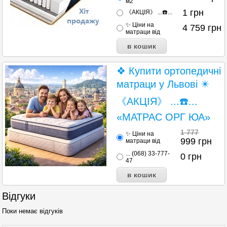
м2
1
грн
《АКЦІЯ》 ...☎️...
✨ Ціни на
4 759
грн
матраци від
❖ Купити ортопедичні
матраци у Львові ✴️
《АКЦІЯ》 ...☎️...
«МАТРАС ОРГ ЮА»
1 777
✨ Ціни на
999
грн
матраци від
... (068) 33-777-
0
грн
47
Відгуки
Поки немає відгуків