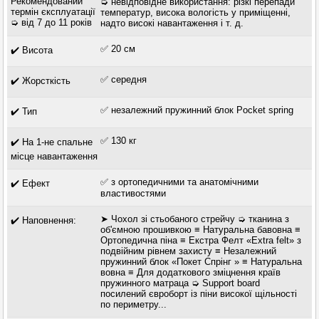
Рекомендований
➭ невідповідне використання: різкі перепади
термін єксплуатації
температур, висока вологість у приміщенні,
➭ від 7 до 11 років
надто високі навантаження і т. д.
✅ 20 см
✔️ Висота
✅ середня
✔️ Жорсткість
✅ незалежний пружинний блок Pocket spring
✔️ Тип
✅ 130 кг
✔️ На 1-не спальне
місце навантаження
✅ з ортопедичними та анатомічними
✔️ Ефект
властивостями
➤ Чохол зі стьобаного стрейчу ➭ тканина з
✔️ Наповнення:
об'ємною прошивкою ≡ Натуральна бавовна ≡
Ортопедична піна ≡ Екстра Фелт «Extra felt» з
подвійним рівнем захисту ≡ Незалежний
пружинний блок «Покет Спрінг » ≡ Натуральна
вовна ≡ Для додаткового зміцнення країв
пружинного матраца ➭ Support board
посилений євроборт із піни високої щільності
по периметру...