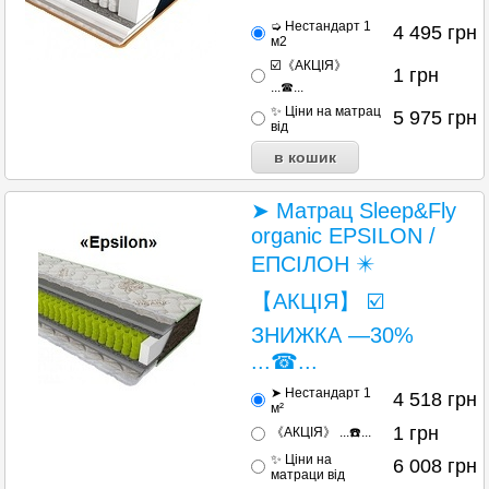
➭ Нестандарт 1
4 495
грн
м2
☑️《АКЦІЯ》
1
грн
...☎...
✨ Ціни на матрац
5 975
грн
від
➤ Матрац Sleep&Fly
organic EPSILON /
ЕПСІЛОН ✴️
【АКЦІЯ】 ☑️
ЗНИЖКА —30%
...☎...
➤ Нестандарт 1
4 518
грн
м²
1
грн
《АКЦІЯ》 ...☎️...
✨ Ціни на
6 008
грн
матраци від