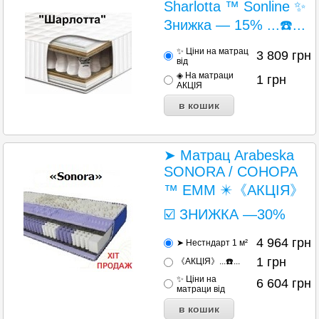
Sharlotta ™ Sonline ✨
Знижка — 15% ...☎️...
✨ Ціни на матрац
3 809
грн
від
◈ На матраци
1
грн
АКЦІЯ
➤ Матрац Arabeska
SONORA / СОНОРА
™ ЕММ ✴️《АКЦІЯ》
☑️ ЗНИЖКА —30%
4 964
грн
➤ Нестндарт 1 м²
1
грн
《АКЦІЯ》...☎️...
✨ Ціни на
6 604
грн
матраци від