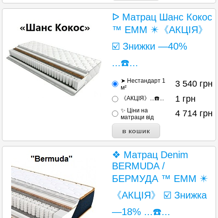
ᐅ Матрац Шанс Кокос
™ EMM ✴️《АКЦІЯ》
☑️ Знижки —40%
...☎️...
➤ Нестандарт 1
3 540
грн
м²
1
грн
《АКЦІЯ》...☎️...
✨ Ціни на
4 714
грн
матраци від
❖ Матрац Denim
BERMUDA /
БЕРМУДА ™ ЕММ ✴️
《АКЦІЯ》 ☑️ Знижка
—18% ...☎️...