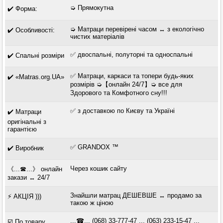
➭ Прямокутна
✔️ Форма:
➭ Матраци перевірені часом ↔ з екологічно
✔️ Особливості:
чистих матеріалів
✅ двоспальні, полуторні та односпальні
✔️ Спальні розміри
✅ Матраци, каркаси та топери будь-яких
✔️ «Matras.org.UA»
розмірів ➭【онлайн 24/7】➭ все для
Здорового та Комфотного сну!!!
✅ з доставкою по Києву та Україні
✔️ Матраци
оригінальні з
гарантією
✅ GRANDOX ™
✔️ Виробник
Через кошик сайту
《...☎...》 онлайн
закази ↔ 24/7
Знайшли матрац ДЕШЕВШЕ ↔ продамо за
⚡ АКЦІЯ )))
такою ж ціною
...☎... (068) 33-777-47 ... (063) 233-15-47 ...
☑️ По товару