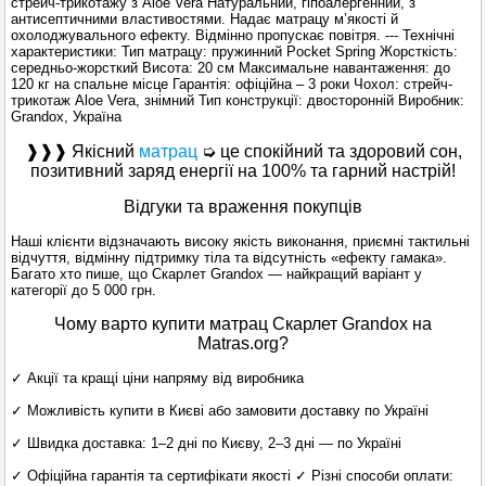
стрейч-трикотажу з Aloe Vera Натуральний, гіпоалергенний, з
антисептичними властивостями. Надає матрацу м’якості й
охолоджувального ефекту. Відмінно пропускає повітря. --- Технічні
характеристики: Тип матрацу: пружинний Pocket Spring Жорсткість:
середньо-жорсткий Висота: 20 см Максимальне навантаження: до
120 кг на спальне місце Гарантія: офіційна – 3 роки Чохол: стрейч-
трикотаж Aloe Vera, знімний Тип конструкції: двосторонній Виробник:
Grandox, Україна
❱❱❱ Якісний
матрац
➭ це спокійний та здоровий сон,
позитивний заряд енергії на 100% та гарний настрій!
Відгуки та враження покупців
Наші клієнти відзначають високу якість виконання, приємні тактильні
відчуття, відмінну підтримку тіла та відсутність «ефекту гамака».
Багато хто пише, що Скарлет Grandox — найкращий варіант у
категорії до 5 000 грн.
Чому варто купити матрац Скарлет Grandox на
Matras.org?
✓ Акції та кращі ціни напряму від виробника
✓ Можливість купити в Києві або замовити доставку по Україні
✓ Швидка доставка: 1–2 дні по Києву, 2–3 дні — по Україні
✓ Офіційна гарантія та сертифікати якості ✓ Різні способи оплати: