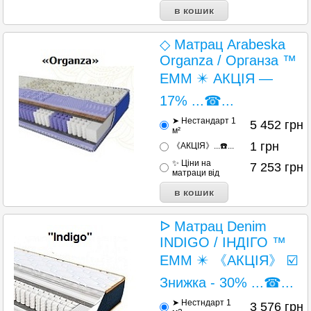
◇ Матрац Arabeska
Organza / Органза ™
ЕММ ✴️ АКЦІЯ —
17% ...☎...
➤ Нестандарт 1
5 452
грн
м²
1
грн
《АКЦІЯ》...☎️...
✨ Ціни на
7 253
грн
матраци від
ᐅ Матрац Denim
INDIGO / ІНДІГО ™
ЕММ ✴️ 《АКЦІЯ》 ☑️
Знижка - 30% ...☎...
➤ Нестндарт 1
3 576
грн