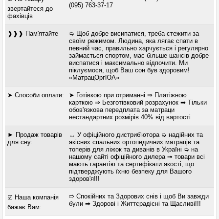
(095) 763-37-17
звертайтеся до
фахівців
❱❱❱ Пам'ятайте
➭ Щоб добре висипатися, треба стежити за
своїм режимом. Людина, яка лягає спати в
певний час, правильно харчується і регулярно
займається спортом, має більше шансів добре
виспатися і максимально відпочити. Ми
піклуємося, щоб Ваш сон був здоровим!
«МатрацОргЮА»
➤ Способи оплати:
➤ Готівкою при отриманні ⇒ Платіжною
карткою ⇒ Безготівковий розрахунок ➡ Тільки
обов'язкова передплата за матраци
нестандартних розмірів 40% від вартості
► Продаж товарів
↔ У офіційного дистриб'ютора ➭ надійних та
для сну:
якісних спальних ортопедичних матраців та
топерів для ліжок та диванів в Україні ➭ на
нашому сайті офіційного дилера ➟ товари всі
мають гарантію та сертифікати якості, що
підтверджують їхню безпеку для Вашого
здоров'я!!!
➱ Спокійних та Здорових снів і щоб Ви завжди
☑️ Наша компанія
були ➡ Здорові і Життєрадісні та Щасливі!!!
бажає Вам: