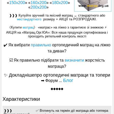
«
150x200
» «
160х200
» «
180х200
»
«
200x200
»
❱❱❱ Купуйте зручний та якісний матрац ↔ стандартного або
нестандартного
розміру + АКЦІЇ та РОЗПРОДАЖІ.
《Купити
матрац
》 «матрас» на ліжко з гарантиєю зі знижкою ⚡
АКЦІЯ на «Матрац.Орг.ЮА»: Вся наша продукція сертифікована і
проходить ретельний контроль якості
✔️ Як вибрати
правильно
ортопедичний матрац на ліжко
та диван?
☑️ Як правильно підібрати та
визначити
жорсткість
матраца?
✨ Докладнішепро ортопедичні матраци та топери
Блог
➡ Форум ...
◆
◆
◆◆◆
Характеристики
❱❱❱
✅ Вплинуть на термін дії матраца або топпера