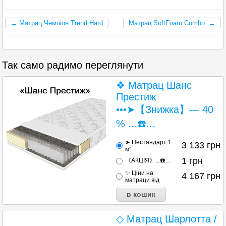
← Матрац Чемпіон Trend Hard
Матрац SoftFoam Combo →
Так само радимо переглянути
❖ Матрац Шанс
Престиж
•••➤【Знижка】— 40
% ...☎️...
➤ Нестандарт 1
3 133
грн
м²
1
грн
《АКЦІЯ》...☎️...
✨ Ціни на
4 167
грн
матраци від
◇ Матрац Шарлотта /