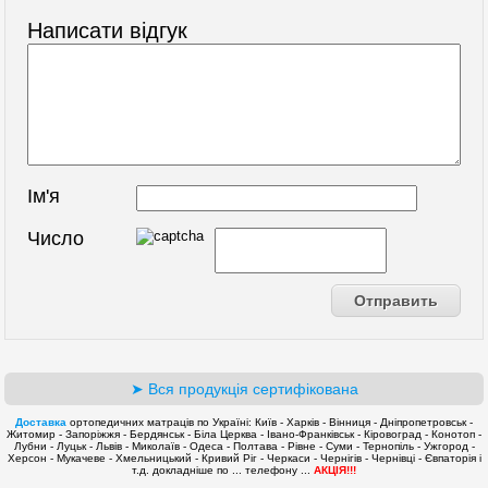
Написати відгук
Ім'я
Число
➤ Вся продукція сертифікована
Доставка
ортопедичних матраців по Україні: Київ - Харків - Вінниця - Дніпропетровськ -
Житомир - Запоріжжя - Бердянськ - Біла Церква - Івано-Франківськ - Кіровоград - Конотоп -
Лубни - Луцьк - Львів - Миколаїв - Одеса - Полтава - Рівне - Суми - Тернопіль - Ужгород -
Херсон - Мукачеве - Хмельницький - Кривий Ріг - Черкаси - Чернігів - Чернівці - Євпаторія і
т.д. докладніше по ... телефону ...
АКЦІЯ!!!