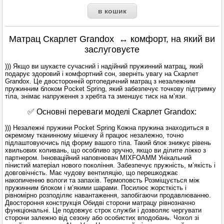
Матрац Скарлет Grandox ↔ комфорт, на який ви
заслуговуєте
))) Якщо ви шукаєте сучасний і надійний пружинний матрац, який
подарує здоровий і комфортний сон, зверніть увагу на Скарлет
Grandox. Це двосторонній ортопедичний матрац з незалежним
пружинним блоком Pocket Spring, який забезпечує точкову підтримку
тіла, знімає напруження з хребта та зменшує тиск на м’язи.
✅ Основні переваги моделі Скарлет Grandox:
))) Незалежні пружини Pocket Spring Кожна пружина знаходиться в
окремому тканинному мішечку й працює незалежно, точно
підлаштовуючись під форму вашого тіла. Такий блок знижує рівень
хвильових коливань, що особливо зручно, якщо ви ділите ліжко з
партнером. Інноваційний наповнювач MIXFOAMМ Унікальний
пінистий матеріал нового покоління. Забезпечує пружність, м’якість і
довговічність. Має чудову вентиляцію, що перешкоджає
накопиченню вологи та запахів. Термоповсть Розміщується між
пружинним блоком і м’якими шарами. Посилює жорсткість і
рівномірно розподіляє навантаження, запобігаючи продавлюванню.
Двостороння конструкція Обидві сторони матрацу рівнозначно
функціональні. Це подовжує строк служби і дозволяє чергувати
сторони залежно від сезону або особистих вподобань. Чохол зі