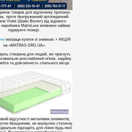
ринок товарів для відпочинку пропонує
ень, проте безпружинний ортопедичний
ine Violet (Шайн Віолет) від відомого
о виробника MatroLuxe впевнено займає
лідируючі позиції.
чні
матраци
купити зі знижкою ⚡ АКЦІЯ
на «MATRAS.ORG.UA»
ль створена для людей, які прагнуть
симальне розслаблення м'язів, надійну
ебта та довговічність спального місця.
овній відсутності металевих елементів,
лютно безшумним, не акумулює статичну
 ідеально підходить для ліжок будь-якої