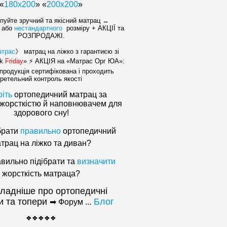
«
180х200
» «
200x200
»
уйте зручний та якісний матрац ↔
 або
нестандартного
розміру + АКЦІЇ та
РОЗПРОДАЖІ.
атрас
》 матрац на ліжко з гарантиєю зі
ck
Friday
» ⚡ АКЦІЯ на «Матраc Орг ЮА»:
продукція сертифікована і проходить
ретельний контроль якості
іть
ортопедичний матрац за
 жорсткістю й наповнювачем для
здорового сну!
брати
правильно
ортопедичний
трац на ліжко та диван?
авильно підібрати та
визначити
жорсткість матраца?
ладніше про ортопедичні
и та топери
Блог
➡ Форум ...
❖❖❖❖❖