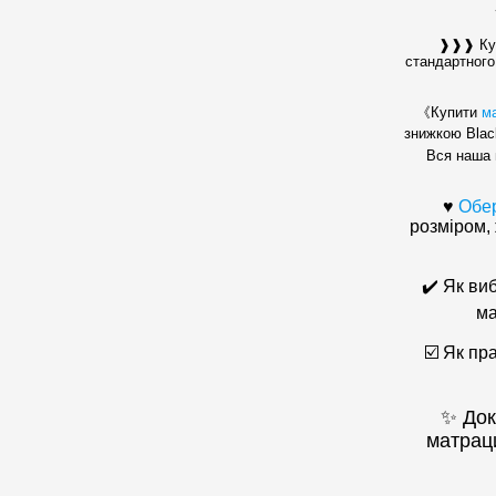
❱❱❱ Куп
стандартного
《Купити
м
знижкою Bla
Вся наша 
♥
Обер
розміром,
✔️ Як ви
ма
☑️ Як пр
✨ Док
матрац