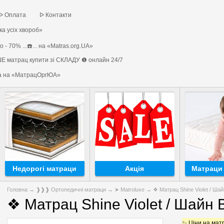
ᐅ Оплата
ᐅ Контакти
а усіх хвороб»
 - 70% ...☎️... на «Matras.org.UA»
Е матрац купити зі СКЛАДУ ❶ онлайн 24/7
на на «МатрацОргЮА»
Недорогі матраци
Акція
Матраци 
Головна
→
❱❱❱ Ортопедичні матраци
→
➤ Мatroluxe
→ ❖ Матрац Shine Violet / Шай
❖ Матрац Shine Violet / Шайн 
✨ Ціни на матр