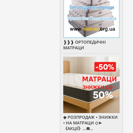
❱❱❱ ОРТОПЕДИЧНІ
МАТРАЦИ
◈ РОЗПРОДАЖ • ЗНИЖКИ
• НА МАТРАЦИ ◇➤
《АКЦІЇ》...☎️...