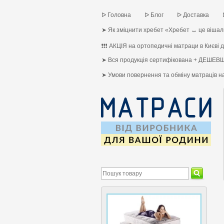
ᐅ Головна
ᐅ Блог
ᐅ Доставка
➤ Як зміцнити хребет «Хребет ↔ це вішалк
❗❗❗ АКЦІЯ на ортопедичні матраци в Києві до
➤ Вся продукція сертифікована + ДЕШЕВШ
➤ Умови повернення та обміну матраців 