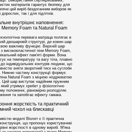
ації. Використання сертифікованих,
чистих матеріалів гарантує безпеку для
блячи цей виріб бездоганним вибором як
 дорослих, так і для підлітків.
альне внутрішнє наповнення:
 Memory Foam та Natural Foam
хнологічна перевага матраца полягає в
ній двошаровій структурі, де кожен шар
свою важливу функцію. Верхній шар
 з високоеластичної піни Memory Foam,
нікальний ефект пам'яті форми. Вона
гує на температуру та вагу тіла, плавно
до індивідуальних контурів людини, що
вністю зняти зворотний тиск на суглоби
. Нижню частину конструкції формує
піна Natural Foam з міцною ніздрюватою
. Цей шар виступає надійним пружним
 який утримує хребет у фізіологічно
му положенні, рівномірно розподіляє
ження та запобігає ефекту гамака.
роння жорсткість та практичний
імний чохол на блискавці
вістю моделі Віолет є її практична
конструкція, що пропонує користувачеві
рівні жорсткості в одному виробі. М'яка
 5 за шкалою жорсткості) з піною Memory