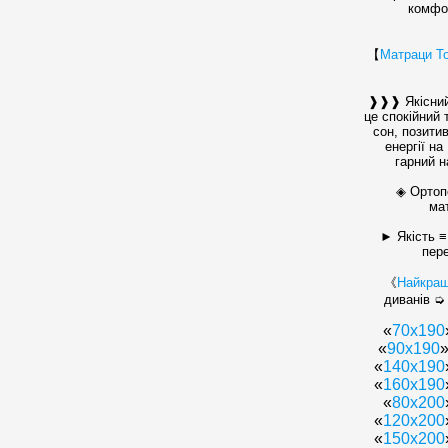
комфо
【
Матраци Т
❱❱❱ Якісни
це спокійний 
сон, позити
енергії на
гарний н
◈ Ортоп
ма
► Якість 
пер
《
Найкра
диванів ➭ 
«
70х190
«
90х190
»
«
140х190
«
160x190
«
80x200
«
120x200
«
150x200