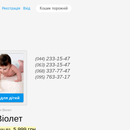
Кошик порожній
Реєстрація
Вхід
233-15-47
(044)
233-15-47
(063)
337-77-47
(068)
763-37-17
(095)
для дітей
н Віолет
Віолет
5 999
грн
ац від