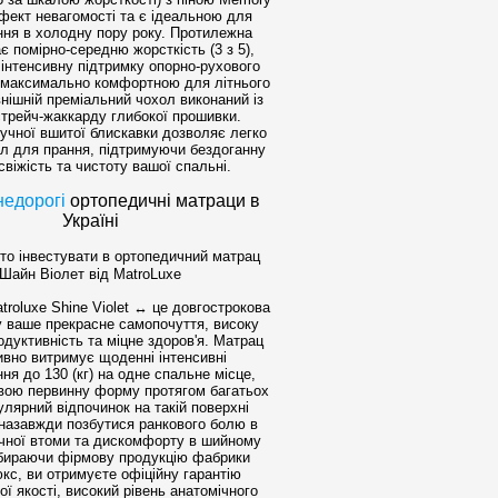
фект невагомості та є ідеальною для
ння в холодну пору року. Протилежна
є помірно-середню жорсткість (3 з 5),
інтенсивну підтримку опорно-рухового
є максимально комфортною для літнього
внішній преміальний чохол виконаний із
стрейч-жаккарду глибокої прошивки.
ручної вшитої блискавки дозволяє легко
ол для прання, підтримуючи бездоганну
, свіжість та чистоту вашої спальні.
недорогі
ортопедичні матраци в
Україні
то інвестувати в ортопедичний матрац
Шайн Віолет від MatroLuxe
troluxe Shine Violet ↔ це довгострокова
 у ваше прекрасне самопочуття, високу
дуктивність та міцне здоров'я. Матрац
вно витримує щоденні інтенсивні
ня до 130 (кг) на одне спальне місце,
свою первинну форму протягом багатьох
гулярний відпочинок на такій поверхні
назавжди позбутися ранкового болю в
ічної втоми та дискомфорту в шийному
Обираючи фірмову продукцію фабрики
с, ви отримуєте офіційну гарантію
ї якості, високий рівень анатомічного