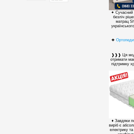
✦ Сучасний 
безліч ріш
матрац Sh
українськог
❖
Ортопеди
❱❱❱ Ця моде
отримати мак
підтримку хр
♦ Завдяки п
виріб є абсо
електрику та