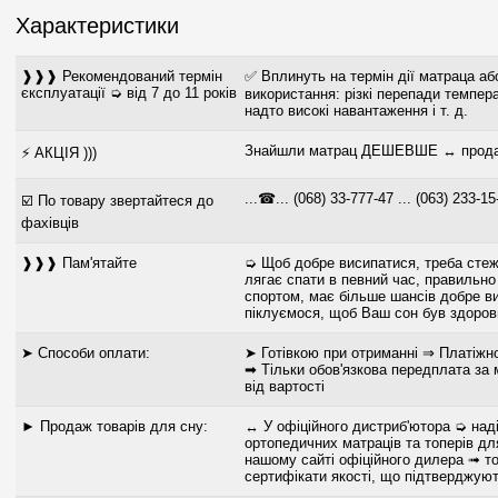
Характеристики
❱❱❱ Рекомендований термін
✅ Вплинуть на термін дії матраца аб
єксплуатації ➭ від 7 до 11 років
використання: різкі перепади темпера
надто високі навантаження і т. д.
Знайшли матрац ДЕШЕВШЕ ↔ продам
⚡ АКЦІЯ )))
...☎... (068) 33-777-47 ... (063) 233-15
☑️ По товару звертайтеся до
фахівців
❱❱❱ Пам'ятайте
➭ Щоб добре висипатися, треба стеж
лягає спати в певний час, правильно
спортом, має більше шансів добре в
піклуємося, щоб Ваш сон був здор
➤ Способи оплати:
➤ Готівкою при отриманні ⇒ Платіжн
➡ Тільки обов'язкова передплата за
від вартості
► Продаж товарів для сну:
↔ У офіційного дистриб'ютора ➭ наді
ортопедичних матраців та топерів для
нашому сайті офіційного дилера ➟ то
сертифікати якості, що підтверджуют