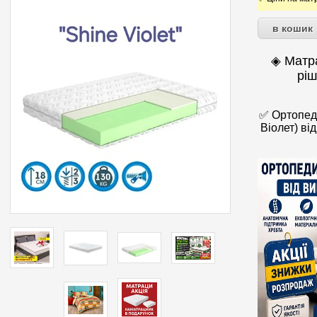
◈ Матра
ріш
✅ Ортопеди
Віолет) ві