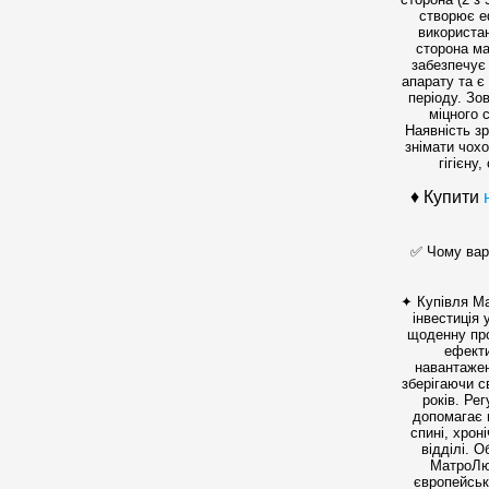
створює е
використа
сторона ма
забезпечує 
апарату та 
періоду. Зо
міцного 
Наявність з
знімати чох
гігієну
♦ Купити
✅ Чому вар
✦ Купівля Ma
інвестиція
щоденну про
ефекти
навантажен
зберігаючи 
років. Ре
допомагає 
спині, хрон
відділі. 
МатроЛюк
європейсько