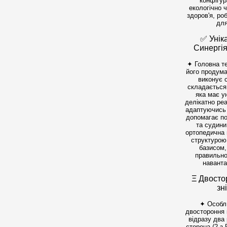
конфігур
екологічно 
здоров'я, ро
для
✅ Унік
Синергія
✦ Головна те
його продума
виконує 
складається
яка має у
делікатно реа
адаптуючись 
допомагає по
та судини
ортопедична 
структурою
базисом,
правильно
наванта
Ξ Двосто
зн
✦ Особли
двостороння 
відразу два 
сторона (2 з