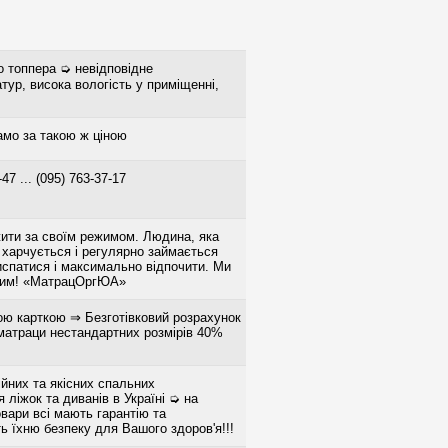
о топпера ➭ невідповідне
тур, висока вологість у приміщенні,
о за такою ж ціною
-47 ... (095) 763-37-17
ити за своїм режимом. Людина, яка
 харчується і регулярно займається
испатися і максимально відпочити. Ми
овим! «МатрацОргЮА»
ою карткою ⇒ Безготівковий розрахунок
 матраци нестандартних розмірів 40%
йних та якісних спальних
 ліжок та диванів в Україні ➭ на
вари всі мають гарантію та
ь їхню безпеку для Вашого здоров'я!!!