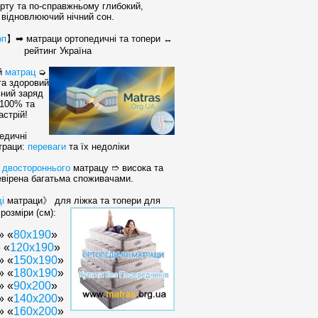
рту та по-справжньому глибокий,
відновлюючий нічний сон.
оп
】
➡ матраци ортопедичні та топери ↔
рейтинг Україна
й
матрац
➭
та здоровий
вний заряд
 100% та
астрій!
едичні
траци:
переваги
та їх недоліки
≡
двостороннього
матрацу ➱ висока та
евірена багатьма споживачами.
щі
матраци》 для ліжка та топери для
розміри (см):
» «
80х190
»
 «
120x190
»
» «
150x190
»
» «
180x190
»
» «
90x200
»
» «
140x200
»
» «
160х200
»