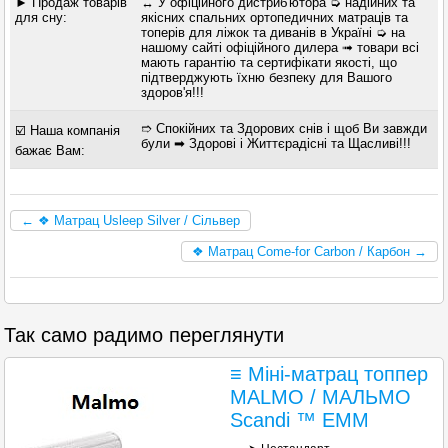
► Продаж товарів
↔ У офіційного дистриб'ютора ➭ надійних та
для сну:
якісних спальних ортопедичних матраців та
топерів для ліжок та диванів в Україні ➭ на
нашому сайті офіційного дилера ➟ товари всі
мають гарантію та сертифікати якості, що
підтверджують їхню безпеку для Вашого
здоров'я!!!
➱ Спокійних та Здорових снів і щоб Ви завжди
☑️ Наша компанія
були ➡ Здорові і Життєрадісні та Щасливі!!!
бажає Вам:
← ❖ Матрац Usleep Silver / Сільвер
❖ Матрац Come-for Carbon / Карбон →
Так само радимо переглянути
≡ Міні-матрац топпер
MALMO / МАЛЬМО
Scandi ™ ЕММ