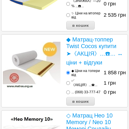
《ЗНИЖКА》—20
0
грн
% ...☎️...
✨ Ціни на мтопер
2 535
грн
від
◆ Матрац-топпер
Twist Cocos купити
➤《АКЦІЯ》...☎️... ↔
ціни + відгуки
◆ Ціни на топери
1 858
грн
від
✅
1
грн
《АКЦІЯ》...☎...
0
грн
... (068) 33-777-47
◇ Матрац Нео 10
Memory / Neo 10
Меморі Сонлайн