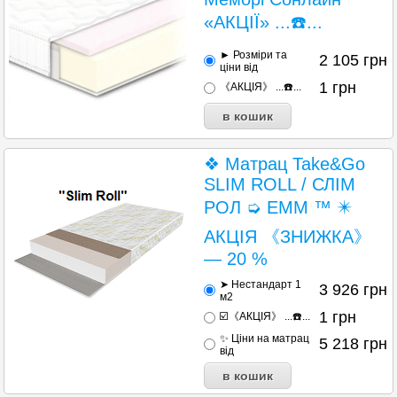
«АКЦІЇ» ...☎️...
► Розміри та
2 105
грн
ціни від
1
грн
《АКЦІЯ》 ...☎️...
❖ Матрац Take&Go
SLIM ROLL / СЛІМ
РОЛ ➭ EMM ™ ✴️
АКЦІЯ 《ЗНИЖКА》
— 20 %
➤ Нестандарт 1
3 926
грн
м2
1
грн
☑️《АКЦІЯ》 ...☎️...
✨ Ціни на матрац
5 218
грн
від