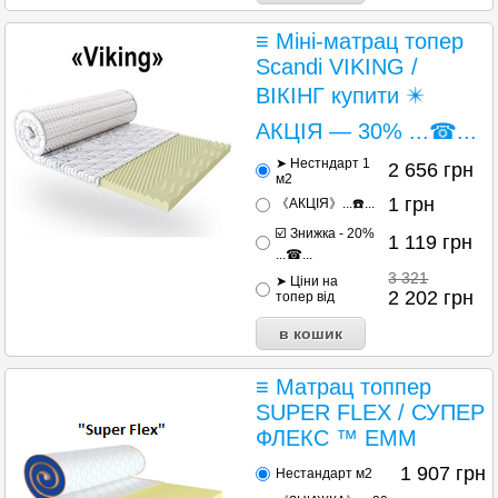
≡ Міні-матрац топер
Scandi VIKING /
ВІКІНГ купити ✴️
АКЦІЯ — 30% ...☎...
➤ Нестндарт 1
2 656
грн
м2
1
грн
《АКЦІЯ》...☎️...
☑️ Знижка - 20%
1 119
грн
...☎...
3 321
➤ Ціни на
2 202
грн
топер від
≡ Матрац топпер
SUPER FLEX / СУПЕР
ФЛЕКС ™ EMM
1 907
грн
Нестандарт м2