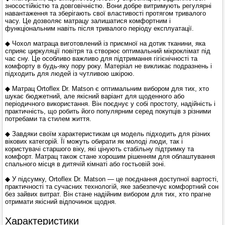
зносостійкістю та довговічністю. Вони добре витримують регулярні
навантаження та зберігають свої властивості протягом тривалого
часу. Це дозволяє матрацу залишатися комфортним і
функціональним навіть після тривалого періоду експлуатації.
◆ Чохол матраца виготовлений із приємної на дотик тканини, яка
сприяє циркуляції повітря та створює оптимальний мікроклімат під
час сну. Це особливо важливо для підтримання гігієнічності та
комфорту в будь-яку пору року. Матеріал не викликає подразнень і
підходить для людей із чутливою шкірою.
◆ Матрац Ortoflex Dr. Matson є оптимальним вибором для тих, хто
шукає бюджетний, але якісний варіант для щоденного або
періодичного використання. Він поєднує у собі простоту, надійність і
практичність, що робить його популярним серед покупців з різними
потребами та стилем життя.
◆ Завдяки своїм характеристикам ця модель підходить для різних
вікових категорій. Її можуть обирати як молоді люди, так і
користувачі старшого віку, які цінують стабільну підтримку та
комфорт. Матрац також стане хорошим рішенням для облаштування
спального місця в дитячій кімнаті або гостьовій зоні.
◆ У підсумку, Ortoflex Dr. Matson — це поєднання доступної вартості,
практичності та сучасних технологій, яке забезпечує комфортний сон
без зайвих витрат. Він стане надійним вибором для тих, хто прагне
отримати якісний відпочинок щодня.
Характеристики