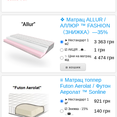
❖ Матрац ALLUR /
АЛЛЮР ™ FASHION
《ЗНИЖКА》—35%
➤ Нестандарт 1
3 363
грн
м2
1
грн
☑️ АКЦІЯ ...☎️...
✨ Ціни на матрац
4 474
грн
від
≡ Матрац топпер
Futon Aerolat / Футон
Аеролат ™ Sonline
➤ Нестандарт 1
921
грн
м²
☑️ Знижка - 15%
140
грн
...☎...