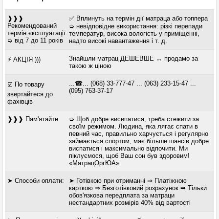
❱❱❱
✅ Вплинуть на термін дії матраца або топпера
Рекомендований
➭ невідповідне використання: різкі перепади
термін єксплуатації
температур, висока вологість у приміщенні,
➭ від 7 до 11 років
надто високі навантаження і т. д.
Знайшли матрац ДЕШЕВШЕ ↔ продамо за
⚡ АКЦІЯ )))
такою ж ціною
...☎... (068) 33-777-47 ... (063) 233-15-47 ...
☑️ По товару
(095) 763-37-17
звертайтеся до
фахівців
❱❱❱ Пам'ятайте
➭ Щоб добре висипатися, треба стежити за
своїм режимом. Людина, яка лягає спати в
певний час, правильно харчується і регулярно
займається спортом, має більше шансів добре
виспатися і максимально відпочити. Ми
піклуємося, щоб Ваш сон був здоровим!
«МатрацОргЮА»
➤ Способи оплати:
➤ Готівкою при отриманні ⇒ Платіжною
карткою ⇒ Безготівковий розрахунок ➡ Тільки
обов'язкова передплата за матраци
нестандартних розмірів 40% від вартості