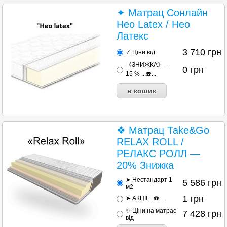
✦ Матрац Сонлайн
Нео Latex / Нео
Латекс
3 710
грн
✓ Ціни від
《ЗНИЖКА》—
0
грн
15 % ...☎️...
❖ Матрац Таke&Go
RELAX ROLL /
РЕЛАКС РОЛЛ —
20% Знижка
➤ Нестандарт 1
5 586
грн
м2
1
грн
➤ АКЦІЇ ...☎️...
✨ Ціни на матраc
7 428
грн
від