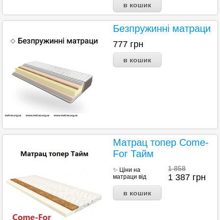
Безпружинні матраци
777
грн
Матрац топер Come-
For Тайм
1 858
✨ Ціни на
1 387
грн
матраци від