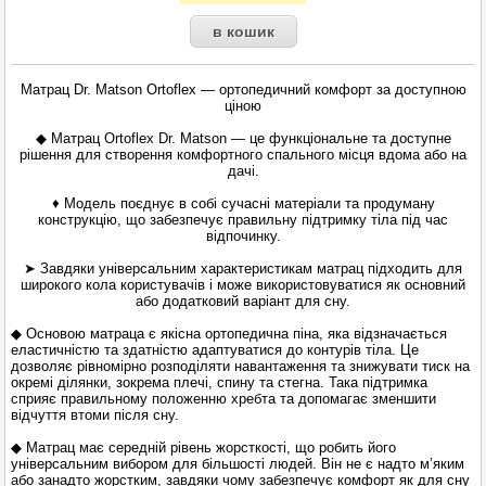
Матрац Dr. Matson Ortoflex — ортопедичний комфорт за доступною
ціною
◆ Матрац Ortoflex Dr. Matson — це функціональне та доступне
рішення для створення комфортного спального місця вдома або на
дачі.
♦ Модель поєднує в собі сучасні матеріали та продуману
конструкцію, що забезпечує правильну підтримку тіла під час
відпочинку.
➤ Завдяки універсальним характеристикам матрац підходить для
широкого кола користувачів і може використовуватися як основний
або додатковий варіант для сну.
◆ Основою матраца є якісна ортопедична піна, яка відзначається
еластичністю та здатністю адаптуватися до контурів тіла. Це
дозволяє рівномірно розподіляти навантаження та знижувати тиск на
окремі ділянки, зокрема плечі, спину та стегна. Така підтримка
сприяє правильному положенню хребта та допомагає зменшити
відчуття втоми після сну.
◆ Матрац має середній рівень жорсткості, що робить його
універсальним вибором для більшості людей. Він не є надто м’яким
або занадто жорстким, завдяки чому забезпечує комфорт як для сну