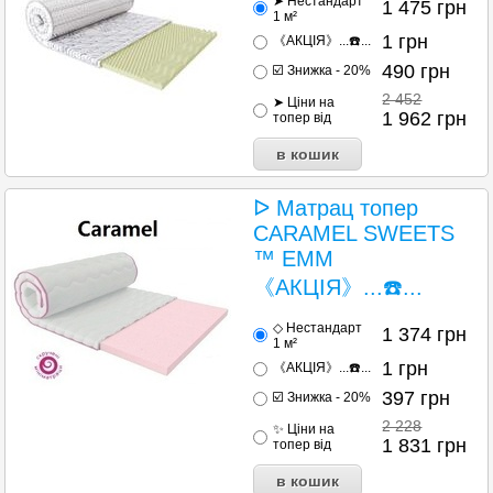
➤ Нестандарт
1 475
грн
1 м²
1
грн
《АКЦІЯ》...☎️...
490
грн
☑️ Знижка - 20%
2 452
➤ Ціни на
1 962
грн
топер від
ᐅ Матрац топер
CARAMEL SWEETS
™ EMM
《АКЦІЯ》...☎️...
◇ Нестандарт
1 374
грн
1 м²
1
грн
《АКЦІЯ》...☎️...
397
грн
☑️ Знижка - 20%
2 228
✨ Ціни на
1 831
грн
топер від