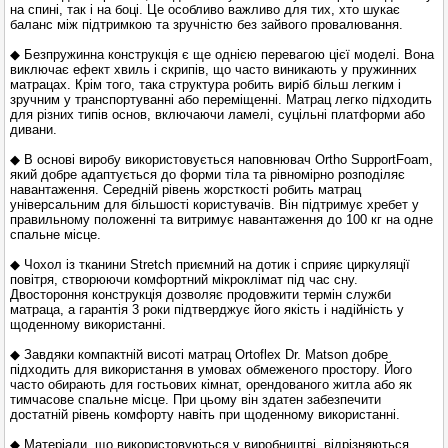
на спині, так і на боці. Це особливо важливо для тих, хто шукає
баланс між підтримкою та зручністю без зайвого провалювання.
◆ Безпружинна конструкція є ще однією перевагою цієї моделі. Вона
виключає ефект хвиль і скрипів, що часто виникають у пружинних
матрацах. Крім того, така структура робить виріб більш легким і
зручним у транспортуванні або переміщенні. Матрац легко підходить
для різних типів основ, включаючи ламелі, суцільні платформи або
дивани.
◆ В основі виробу використовується наповнювач Ortho SupportFoam,
який добре адаптується до форми тіла та рівномірно розподіляє
навантаження. Середній рівень жорсткості робить матрац
універсальним для більшості користувачів. Він підтримує хребет у
правильному положенні та витримує навантаження до 100 кг на одне
спальне місце.
◆ Чохол із тканини Stretch приємний на дотик і сприяє циркуляції
повітря, створюючи комфортний мікроклімат під час сну.
Двостороння конструкція дозволяє продовжити термін служби
матраца, а гарантія 3 роки підтверджує його якість і надійність у
щоденному використанні.
◆ Завдяки компактній висоті матрац Ortoflex Dr. Matson добре
підходить для використання в умовах обмеженого простору. Його
часто обирають для гостьових кімнат, орендованого житла або як
тимчасове спальне місце. При цьому він здатен забезпечити
достатній рівень комфорту навіть при щоденному використанні.
◆ Матеріали, що використовуються у виробництві, відрізняються