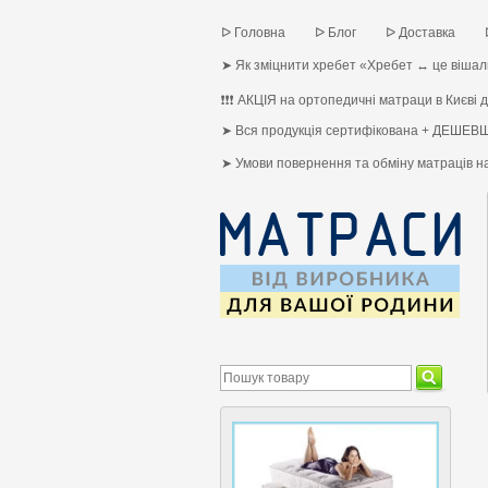
ᐅ Головна
ᐅ Блог
ᐅ Доставка
➤ Як зміцнити хребет «Хребет ↔ це вішалк
❗❗❗ АКЦІЯ на ортопедичні матраци в Києві до
➤ Вся продукція сертифікована + ДЕШЕВШ
➤ Умови повернення та обміну матраців 