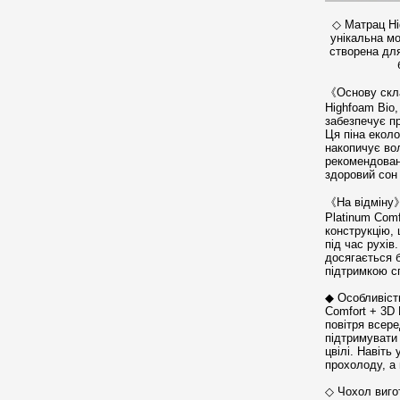
◇ Матрац Hi
унікальна мо
створена для
《Основу скла
Highfoam Bio,
забезпечує п
Ця піна еколо
накопичує во
рекомендовани
здоровий сон 
《На відміну》
Platinum Comf
конструкцію, 
під час рухі
досягається 
підтримкою сп
◆ Особливіст
Comfort + 3D
повітря всер
підтримувати 
цвілі. Навіть
прохолоду, а
◇ Чохол вигот