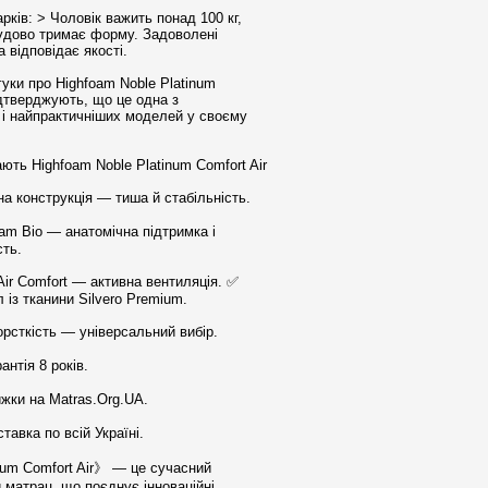
арків: > Чоловік важить понад 100 кг,
удово тримає форму. Задоволені
а відповідає якості.
гуки про Highfoam Noble Platinum
ідтверджують, що це одна з
 і найпрактичніших моделей у своєму
ють Highfoam Noble Platinum Comfort Air
а конструкція — тиша й стабільність.
am Bio — анатомічна підтримка і
сть.
Air Comfort — активна вентиляція. ✅
 із тканини Silvero Premium.
рсткість — універсальний вибір.
антія 8 років.
ижки на Matras.Org.UA.
авка по всій Україні.
num Comfort Air》 — це сучасний
 матрац, що поєднує інноваційні