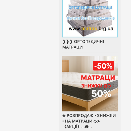
❱❱❱ ОРТОПЕДИЧНІ
МАТРАЦИ
◈ РОЗПРОДАЖ • ЗНИЖКИ
• НА МАТРАЦИ ◇➤
《АКЦІЇ》...☎️...