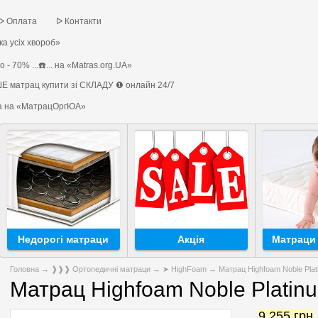
ᐅ Оплата
ᐅ Контакти
а усіх хвороб»
 - 70% ...☎️... на «Matras.org.UA»
Е матрац купити зі СКЛАДУ ❶ онлайн 24/7
на на «МатрацОргЮА»
Недорогі матраци
Акція
Матраци 
Головна
→
❱❱❱ Ортопедичні матраци
→
➤ HighFoam
→ Матрац Highfoam Noble Plati
Матрац Highfoam Noble Platinu
9 255
грн