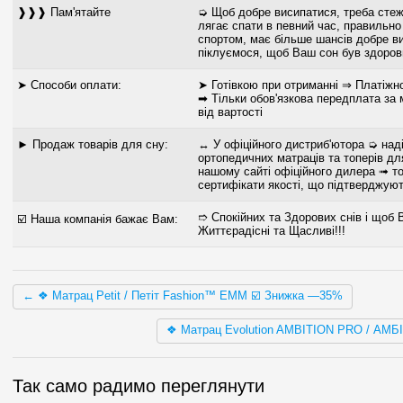
❱❱❱ Пам'ятайте
➭ Щоб добре висипатися, треба стеж
лягає спати в певний час, правильно
спортом, має більше шансів добре в
піклуємося, щоб Ваш сон був здор
➤ Способи оплати:
➤ Готівкою при отриманні ⇒ Платіжн
➡ Тільки обов'язкова передплата за
від вартості
► Продаж товарів для сну:
↔ У офіційного дистриб'ютора ➭ наді
ортопедичних матраців та топерів для
нашому сайті офіційного дилера ➟ то
сертифікати якості, що підтверджуют
➱ Спокійних та Здорових снів і щоб 
☑️ Наша компанія бажає Вам:
Життєрадісні та Щасливі!!!
← ❖ Матрац Petit / Петіт Fashion™ ЕММ ☑️ Знижка —35%
❖ Матрац Evolution AMBITION PRO / АМ
Так само радимо переглянути