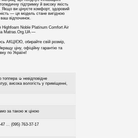
топедичну підтримку й високу якість
. Якщо ви цінуєте комфорт, здоровий
чність — ця модель стане вигідною
 ваш відпочинок.
Highfoam Noble Platinum Comfort Air
на Matras.Org.UA —
есь АКЦІЄЮ, обирайте свій розмір,
кращу ціну, офіційну гарантію та
ку по Україні!
о топпера ➭ невідповідне
тур, висока вологість у приміщенні,
о за такою ж ціною
-47 ... (095) 763-37-17