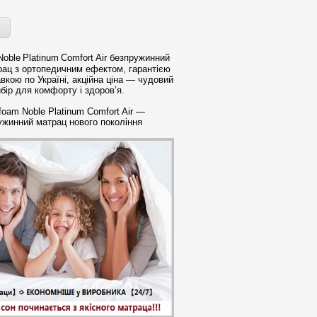
oble Platinum Comfort Air безпружинний
рац з ортопедичним ефектом, гарантією
авкою по Україні, акційна ціна — чудовий
бір для комфорту і здоров’я.
foam Noble Platinum Comfort Air —
ужинний матрац нового покоління