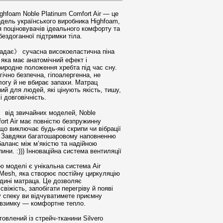
ghfoam Noble Platinum Comfort Air — це
дель українського виробника Highfoam,
 поціновувачів ідеального комфорту та
бездоганної підтримки тіла.
дає》 сучасна високоеластична піна
 яка має анатомічний ефект і
риродне положення хребта під час сну.
гічно безпечна, гіпоалергенна, не
логу й не вбирає запахи. Матрац
й для людей, які цінують якість, тишу,
і довговічність.
 від звичайних моделей, Noble
ort Air має повністю безпружинну
що виключає будь-які скрипи чи вібрації
в. Завдяки багатошаровому наповненню
баланс між м’якістю та надійною
ини. :))) Інноваційна система вентиляції
ю моделі є унікальна система Air
 Mesh, яка створює постійну циркуляцію
едині матраца. Це дозволяє
свіжість, запобігати перегріву й появі
 у спеку ви відчуватимете приємну
 взимку — комфортне тепло.
овлений із стрейч-тканини Silvero