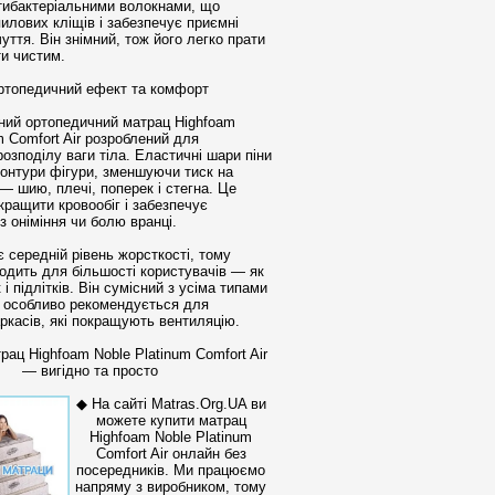
тибактеріальними волокнами, що
илових кліщів і забезпечує приємні
чуття. Він знімний, тож його легко прати
ти чистим.
ртопедичний ефект та комфорт
нний ортопедичний матрац Highfoam
m Comfort Air розроблений для
розподілу ваги тіла. Еластичні шари піни
онтури фігури, зменшуючи тиск на
— шию, плечі, поперек і стегна. Це
кращити кровообіг і забезпечує
з оніміння чи болю вранці.
 середній рівень жорсткості, тому
одить для більшості користувачів — як
 і підлітків. Він сумісний з усіма типами
в, особливо рекомендується для
ркасів, які покращують вентиляцію.
рац Highfoam Noble Platinum Comfort Air
— вигідно та просто
◆ На сайті Matras.Org.UA ви
можете купити матрац
Highfoam Noble Platinum
Comfort Air онлайн без
посередників. Ми працюємо
напряму з виробником, тому