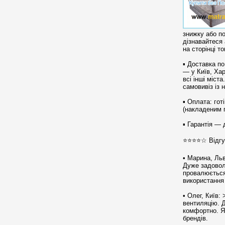
знижку або п
дізнавайтеся 
на сторінці то
▪︎ Доставка п
— у Київ, Хар
всі інші міст
самовивіз із 
▪︎ Оплата: го
(накладеним 
▪︎ Гарантія — 
⭐⭐⭐⭐☆ Відгук
• Марина, Льв
Дуже задовол
провалюється
використання 
• Олег, Київ:
вентиляцію. Д
комфортно. Я
брендів.