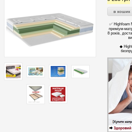
✅ Highfoam N
преміум-мат
8 років, дост
ви
◆ High
безпр