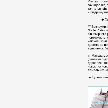
Premium з ан
захищає від п
тактильні від
й підтримува
◆ О
/// Безпружи
Noble Platinu
рівномірного 
повторюють к
ключові зони 
допомагає по
відпочинок бе
☆ Матрац має
ідеально підх
дорослих, так
ліжок і осно
ламельних ка
● Купити мат