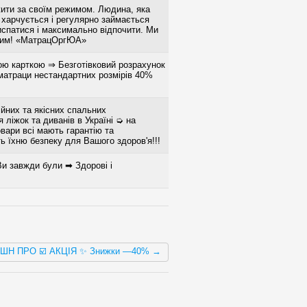
ити за своїм режимом. Людина, яка
 харчується і регулярно займається
испатися і максимально відпочити. Ми
овим! «МатрацОргЮА»
ою карткою ⇒ Безготівковий розрахунок
 матраци нестандартних розмірів 40%
йних та якісних спальних
 ліжок та диванів в Україні ➭ на
вари всі мають гарантію та
ь їхню безпеку для Вашого здоров'я!!!
Ви завжди були ➡ Здорові і
БІШН ПРО ☑️ АКЦІЯ ✨ Знижки —40% →