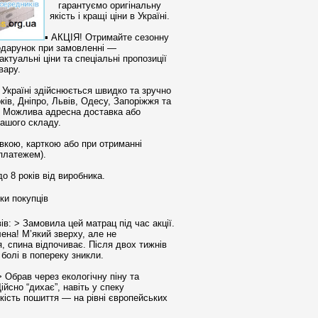
гарантуємо оригінальну
якість і кращі ціни в Україні.
▪︎ АКЦІЯ! Отримайте сезонну
одарунок при замовленні —
актуальні ціни та спеціальні пропозиції
вару.
о Україні здійснюється швидко та зручно
ків, Дніпро, Львів, Одесу, Запоріжжя та
а. Можлива адресна доставка або
нашого складу.
тівкою, карткою або при отриманні
платежем).
до 8 років від виробника.
и покупців
ів: > Замовила цей матрац під час акції.
ена! М’який зверху, але не
, спина відпочиває. Після двох тижнів
болі в попереку зникли.
 > Обрав через екологічну піну та
ійсно “дихає”, навіть у спеку
кість пошиття — на рівні європейських