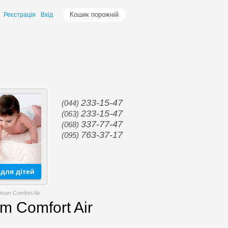
Кошик порожній
Реєстрація
Вхід
233-15-47
(044)
233-15-47
(063)
337-77-47
(068)
763-37-17
(095)
для дітей
num Comfort Air
m Comfort Air