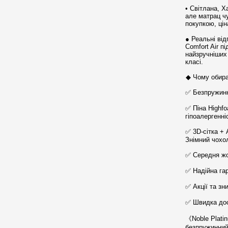
• Світлана, Х
але матрац ч
покупкою, цін
● Реальні від
Comfort Air п
найзручніших
класі.
◆ Чому обира
✅ Безпружинн
✅ Піна Highfo
гіпоалергенні
✅ 3D-сітка + 
Знімний чохол
✅ Середня жо
✅ Надійна гар
✅ Акції та зн
✅ Швидка дост
《Noble Plati
безпружинний