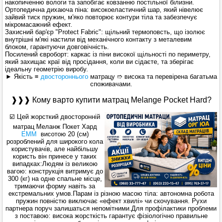
накопиченню вологи та запобігає ковзанню постільної білизни.
Ортопедична дихаюча піна: високоеластичний шар, який нівелює
зайвий тиск пружин, м'яко повторює контури тіла та забезпечує
мікромасажний ефект.
Захисний бар'єр "Protect Fabric": щільний термоповсть, що ізолює
внутрішні м'які настили від механічного контакту з металевим
блоком, гарантуючи довговічність.
Посилений євроборт: каркас із піни високої щільності по периметру,
який захищає краї від просідання, коли ви сідаєте, та зберігає
ідеальну геометрію виробу.
► Якість ≡
двостороннього
матрацу ➱ висока та перевірена багатьма
споживачами.
❱❱❱ Кому варто купити матрац Melange Pocket Hard?
☑️ Цей жорсткий двосторонній
матрац Меланж Покет Хард
ЕММ
висотою 20 (см)
розроблений для широкого кола
користувачів, але найбільшу
користь він принесе у таких
випадках:Людям із великою
вагою: конструкція витримує до
300 (кг) на одне спальне місце,
тримаючи форму навіть за
екстремальних умов.Парам із різною масою тіла: автономна робота
пружин повністю виключає «ефект хвилі» чи скочування. Рухи
партнера поруч залишаться непомітними.Для профілактики проблеми
з поставою: висока жорсткість гарантує фізіологічно правильне