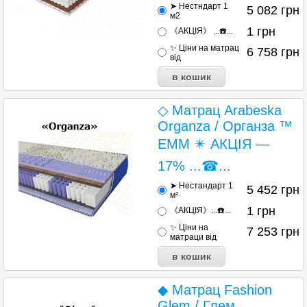
➤ Нестндарт 1
5 082
грн
м2
1
грн
《АКЦІЯ》 ...☎️...
✨ Ціни на матрац
6 758
грн
від
◇ Матрац Arabeska
Organza / Органза ™
ЕММ ✴️ АКЦІЯ —
17% ...☎...
➤ Нестандарт 1
5 452
грн
м²
1
грн
《АКЦІЯ》...☎️...
✨ Ціни на
7 253
грн
матраци від
◆ Матрац Fashion
Glem / Глем