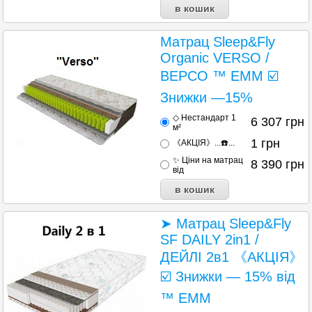
Матрац Sleep&Fly
Organic VERSO /
ВЕРСО ™ ЕММ ☑️
Знижки —15%
◇ Нестандарт 1
6 307
грн
м²
1
грн
《АКЦІЯ》...☎️...
✨ Ціни на матрац
8 390
грн
від
➤ Матрац Sleep&Fly
SF DAILY 2in1 /
ДЕЙЛІ 2в1 《АКЦІЯ》
☑️ Знижки — 15% від
™ ЕММ