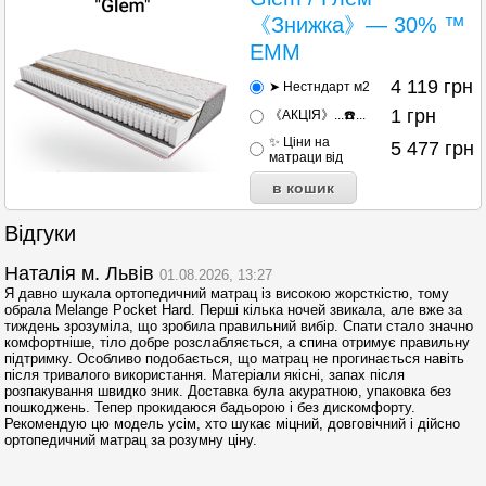
《Знижка》— 30% ™
EMM
4 119
грн
➤ Нестндарт м2
1
грн
《АКЦІЯ》...☎️...
✨ Ціни на
5 477
грн
матраци від
Відгуки
Наталія м. Львів
01.08.2026, 13:27
Я давно шукала ортопедичний матрац із високою жорсткістю, тому
обрала Melange Pocket Hard. Перші кілька ночей звикала, але вже за
тиждень зрозуміла, що зробила правильний вибір. Спати стало значно
комфортніше, тіло добре розслабляється, а спина отримує правильну
підтримку. Особливо подобається, що матрац не прогинається навіть
після тривалого використання. Матеріали якісні, запах після
розпакування швидко зник. Доставка була акуратною, упаковка без
пошкоджень. Тепер прокидаюся бадьорою і без дискомфорту.
Рекомендую цю модель усім, хто шукає міцний, довговічний і дійсно
ортопедичний матрац за розумну ціну.