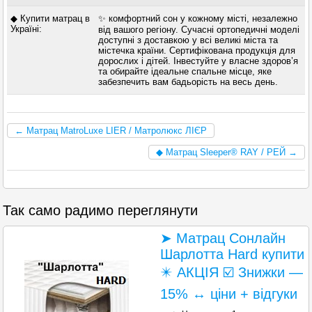
◆ Купити матрац в
✨ комфортний сон у кожному місті, незалежно
Україні:
від вашого регіону. Сучасні ортопедичні моделі
доступні з доставкою у всі великі міста та
містечка країни. Сертифікована продукція для
дорослих і дітей. Інвестуйте у власне здоров’я
та обирайте ідеальне спальне місце, яке
забезпечить вам бадьорість на весь день.
← Матрац MatroLuxe LIER / Матролюкс ЛІЄР
◆ Матрац Sleeper® RAY / РЕЙ →
Так само радимо переглянути
➤ Матрац Сонлайн
Шарлотта Hard купити
✴️ АКЦІЯ ☑️ Знижки —
15% ↔ ціни + відгуки