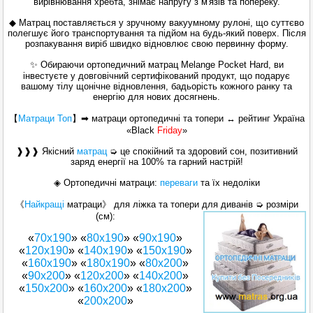
вирівнювання хребта, знімає напругу з м'язів та попереку.
◆ Матрац поставляється у зручному вакуумному рулоні, що суттєво
полегшує його транспортування та підйом на будь-який поверх. Після
розпакування виріб швидко відновлює свою первинну форму.
✨ Обираючи ортопедичний матрац Melange Pocket Hard, ви
інвестуєте у довговічний сертифікований продукт, що подарує
вашому тілу щонічне відновлення, бадьорість кожного ранку та
енергію для нових досягнень.
【
Матраци Топ
】
➡ матраци ортопедичні та топери ↔ рейтинг Україна
«Black
Friday
»
❱❱❱ Якісний
матрац
➭ це спокійний та здоровий сон, позитивний
заряд енергії на 100% та гарний настрій!
◈ Ортопедичні матраци:
переваги
та їх недоліки
《
Найкращі
матраци》 для ліжка та топери для диванів ➭ розміри
(см):
«
70х190
» «
80х190
» «
90х190
»
«
120x190
» «
140х190
» «
150x190
»
«
160x190
» «
180x190
» «
80x200
»
«
90x200
» «
120x200
» «
140x200
»
«
150x200
» «
160х200
» «
180х200
»
«
200x200
»