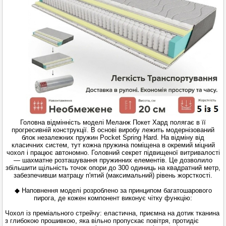
Головна відмінність моделі Меланж Покет Хард полягає в її
прогресивній конструкції. В основі виробу лежить модернізований
блок незалежних пружин Pocket Spring Hard. На відміну від
класичних систем, тут кожна пружина поміщена в окремий міцний
чохол і працює автономно. Головний секрет підвищеної витривалості
— шахматне розташування пружинних елементів. Це дозволило
збільшити щільність точок опори до 300 одиниць на квадратний метр,
забезпечивши матрацу п'ятий (максимальний) рівень жорсткості.
◆ Наповнення моделі розроблено за принципом багатошарового
пирога, де кожен компонент виконує чітку функцію:
Чохол із преміального стрейчу: еластична, приємна на дотик тканина
з глибокою прошивкою, яка вільно пропускає повітря, протидіє