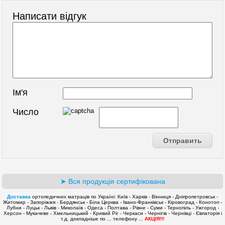
Написати відгук
Ім'я
Число
➤ Вся продукція сертифікована
Доставка
ортопедичних матраців по Україні: Київ - Харків - Вінниця - Дніпропетровськ -
Житомир - Запоріжжя - Бердянськ - Біла Церква - Івано-Франківськ - Кіровоград - Конотоп -
Лубни - Луцьк - Львів - Миколаїв - Одеса - Полтава - Рівне - Суми - Тернопіль - Ужгород -
Херсон - Мукачеве - Хмельницький - Кривий Ріг - Черкаси - Чернігів - Чернівці - Євпаторія і
т.д. докладніше по ... телефону ...
АКЦІЯ!!!