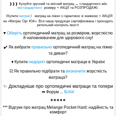
❱❱❱ Купуйте зручний та якісний матрац ↔ стандартного або
нестандартного
розміру + АКЦІЇ та РОЗПРОДАЖІ.
《Купити
матрас
》 матрац на ліжко з гарантиєю зі знижкою ⚡ АКЦІЯ
на «Матраc Орг ЮА»: Вся наша продукція сертифікована і проходить
ретельний контроль якості
♥
Оберіть
ортопедичний матрац за розміром, жорсткістю
й наповнювачем для здорового сну!
✔️ Як вибрати
правильно
ортопедичний матрац на ліжко
та диван?
♦ Купити
недорогі
ортопедичні матраци в Україні
☑️ Як правильно підібрати та
визначити
жорсткість
матраца?
✨ Докладніше про ортопедичні матраци та топери
Блог
➡ Форум ...
❖❖❖❖❖
*** Відгуки про матрац Melange Pocket Hard: надійність та
комфорт