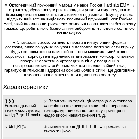
❖ Ортопедичний пружинний матрац Melange Pocket Hard від EMM ↔
стрімко здобуває популярність завдяки унікальному поєднанню
безкомпромісної міцності та анатомічної підтримки. Покупці у своїх
відгуках найчастіше виділяють посилений пружинний блок Pocket
Hard, який ідеально витримує екстремальні навантаження без ефекту
гамака, що робить його бездоганним вибором для людей з солідною
комплекцією.
♥ Споживачі високо оцінюють практичний рулонний формат
доставки, адже вакуумне пакування дозволяє легко занести виріб у
будь-яке приміщення самостійно. Попри максимальний рівень
жорсткості, користувачі відзначають дивовижний комфорт спальної
поверхні: еластична ортопедична піна у поєднанні з
повітропроникним стрейчевим чохлом нівелює зайвий тиск,
гарантуючи глибокий і здоровий сон без болю в спині. Це довговічне
та збалансоване рішення для щоденного релаксу.
Характеристики
❱❱❱
✅ Вплинуть на термін дії матраца або топпера
Рекомендований
➭ невідповідне використання: різкі перепади
термін єксплуатації
температур, висока вологість у приміщенні,
➭ від 7 до 11 років
надто високі навантаження і т. д.
Знайшли матрац ДЕШЕВШЕ ↔ продамо за
⚡ АКЦІЯ )))
такою ж ціною