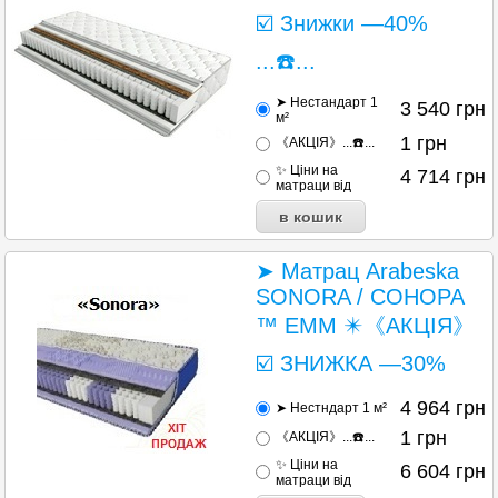
☑️ Знижки —40%
...☎️...
➤ Нестандарт 1
3 540
грн
м²
1
грн
《АКЦІЯ》...☎️...
✨ Ціни на
4 714
грн
матраци від
➤ Матрац Arabeska
SONORA / СОНОРА
™ ЕММ ✴️《АКЦІЯ》
☑️ ЗНИЖКА —30%
4 964
грн
➤ Нестндарт 1 м²
1
грн
《АКЦІЯ》...☎️...
✨ Ціни на
6 604
грн
матраци від