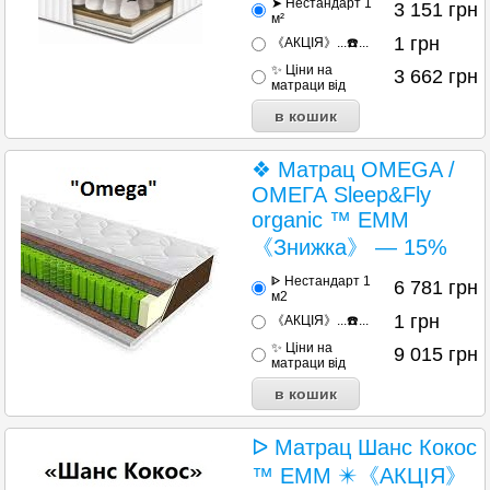
➤ Нестандарт 1
3 151
грн
м²
1
грн
《АКЦІЯ》...☎️...
✨ Ціни на
3 662
грн
матраци від
❖ Матрац OMEGA /
ОМЕГА Sleep&Fly
organic ™ ЕММ
《Знижка》 — 15%
ᐈ Нестандарт 1
6 781
грн
м2
1
грн
《АКЦІЯ》...☎️...
✨ Ціни на
9 015
грн
матраци від
ᐅ Матрац Шанс Кокос
™ EMM ✴️《АКЦІЯ》