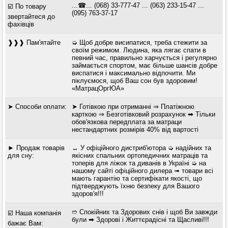
...☎... (068) 33-777-47 ... (063) 233-15-47 ...
☑️ По товару
(095) 763-37-17
звертайтеся до
фахівців
❱❱❱ Пам'ятайте
➭ Щоб добре висипатися, треба стежити за
своїм режимом. Людина, яка лягає спати в
певний час, правильно харчується і регулярно
займається спортом, має більше шансів добре
виспатися і максимально відпочити. Ми
піклуємося, щоб Ваш сон був здоровим!
«МатрацОргЮА»
➤ Способи оплати:
➤ Готівкою при отриманні ⇒ Платіжною
карткою ⇒ Безготівковий розрахунок ➡ Тільки
обов'язкова передплата за матраци
нестандартних розмірів 40% від вартості
► Продаж товарів
↔ У офіційного дистриб'ютора ➭ надійних та
для сну:
якісних спальних ортопедичних матраців та
топерів для ліжок та диванів в Україні ➭ на
нашому сайті офіційного дилера ➟ товари всі
мають гарантію та сертифікати якості, що
підтверджують їхню безпеку для Вашого
здоров'я!!!
➱ Спокійних та Здорових снів і щоб Ви завжди
☑️ Наша компанія
були ➡ Здорові і Життєрадісні та Щасливі!!!
бажає Вам: