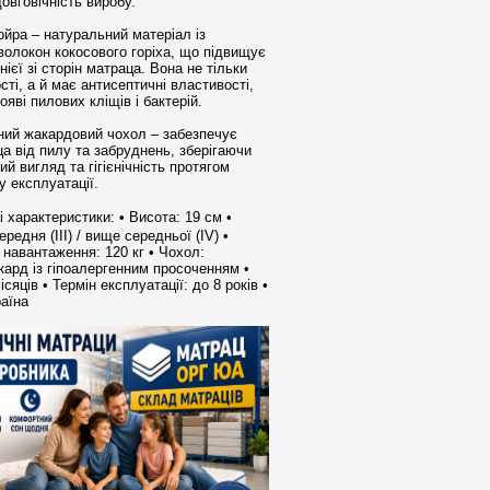
овговічність виробу.
ойра – натуральний матеріал із
волокон кокосового горіха, що підвищує
нієї зі сторін матраца. Вона не тільки
ті, а й має антисептичні властивості,
ояві пилових кліщів і бактерій.
нний жакардовий чохол – забезпечує
а від пилу та забруднень, зберігаючи
ий вигляд та гігієнічність протягом
у експлуатації.
характеристики: • Висота: 19 см •
редня (III) / вище середньої (IV) •
навантаження: 120 кг • Чохол:
кард із гіпоалергенним просоченням •
ісяців • Термін експлуатації: до 8 років •
раїна