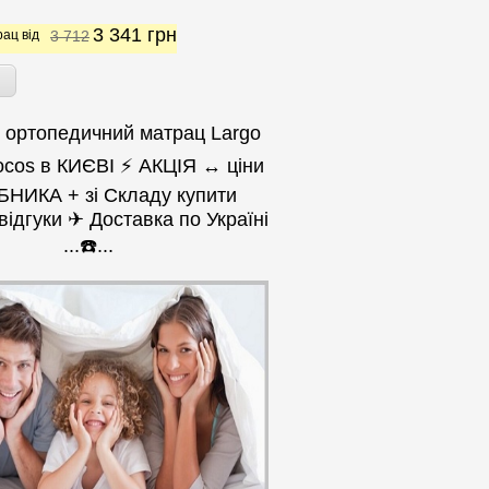
3 341
грн
ац від
3 712
и ортопедичний матрац Largo
ocos в КИЄВІ ⚡ АКЦІЯ ↔ ціни
НИКА + зі Складу купити
відгуки ✈ Доставка по Україні
...☎️...