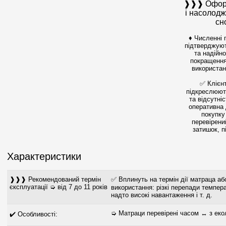
❱❱❱ Оформ
і насолод
сн
♦ Численні 
підтверджуют
та надійно
покращення
використан
✅ Клієнт
підкреслюють
та відсутніс
оперативна 
покупку
перевірени
затишок, п
Характеристики
❱❱❱ Рекомендований термін
✅ Вплинуть на термін дії матраца аб
єксплуатації ➭ від 7 до 11 років
використання: різкі перепади темпера
надто високі навантаження і т. д.
➭ Матраци перевірені часом ↔ з екол
✔️ Особливості: