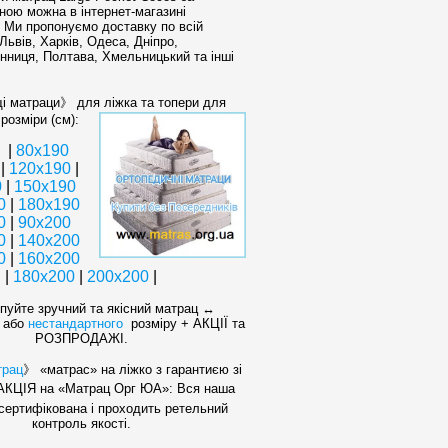
ною можна в інтернет-магазині
. Ми пропонуємо доставку по всій
 Львів, Харків, Одеса, Дніпро,
інниця, Полтава, Хмельницький та інші
 матраци》 для ліжка та топери для
розміри (см):
|
80х190
|
120x190
|
0
|
150x190
0
|
180x190
0
|
90x200
0
|
140x200
0
|
160х200
|
180х200
|
200x200
|
уйте зручний та якісний матрац ↔
 або
нестандартного
розміру + АКЦІЇ та
РОЗПРОДАЖІ.
трац
》 «матрас» на ліжко з гарантиєю зі
АКЦІЯ на «Матрац Орг ЮА»: Вся наша
сертифікована і проходить ретельний
контроль якості.