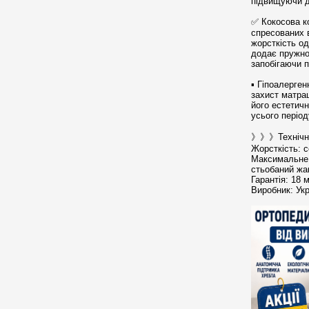
підвищуючи д
✅ Кокосова к
спресованих 
жорсткість од
додає пружнос
запобігаючи п
▪︎ Гіпоалерге
захист матрац
його естетичн
усього період
》》》Технічні 
Жорсткість: се
Максимальне 
стьобаний жа
Гарантія: 18 м
Виробник: Ук