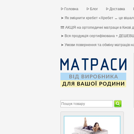
ᐅ Головна
ᐅ Блог
ᐅ Доставка
➤ Як зміцнити хребет «Хребет ↔ це вішалк
❗❗❗ АКЦІЯ на ортопедичні матраци в Києві до
➤ Вся продукція сертифікована + ДЕШЕВШ
➤ Умови повернення та обміну матраців 