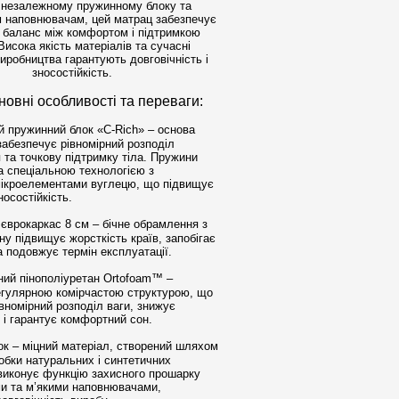
 незалежному пружинному блоку та
 наповнювачам, цей матрац забезпечує
 баланс між комфортом і підтримкою
Висока якість матеріалів та сучасні
виробництва гарантують довговічність і
зносостійкість.
вні особливості та переваги:
 пружинний блок «C-Rich» – основа
забезпечує рівномірний розподіл
 та точкову підтримку тіла. Пружини
а спеціальною технологією з
ікроелементами вуглецю, що підвищує
зносостійкість.
єврокаркас 8 см – бічне обрамлення з
ну підвищує жорсткість країв, запобігає
 подовжує термін експлуатації.
ий пінополіуретан Ortofoam™ –
регулярною комірчастою структурою, що
вномірний розподіл ваги, знижує
 і гарантує комфортний сон.
к – міцний матеріал, створений шляхом
обки натуральних і синтетичних
 виконує функцію захисного прошарку
и та м’якими наповнювачами,