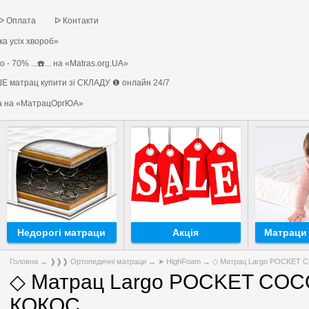
ᐅ Оплата
ᐅ Контакти
а усіх хвороб»
 - 70% ...☎️... на «Matras.org.UA»
Е матрац купити зі СКЛАДУ ❶ онлайн 24/7
на на «МатрацОргЮА»
Недорогі матраци
Акція
Матраци 
Головна
→
❱❱❱ Ортопедичні матраци
→
➤ HighFoam
→ ◇ Матрац Largo POCKET 
◇ Матрац Largo POCKET COC
КОКОС