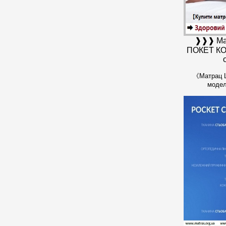
❱❱❱
Ма
ПОКЕТ КО
《Матрац L
модел