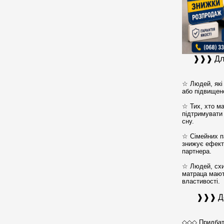
❱❱❱ Для
☆ Людей, які
або підвищено
☆ Тих, хто м
підтримувати
сну.
☆ Сімейних п
знижує ефект
партнера.
☆ Людей, схи
матраца мають
властивості.
❱❱❱ Де
◇◇◇ Придбати