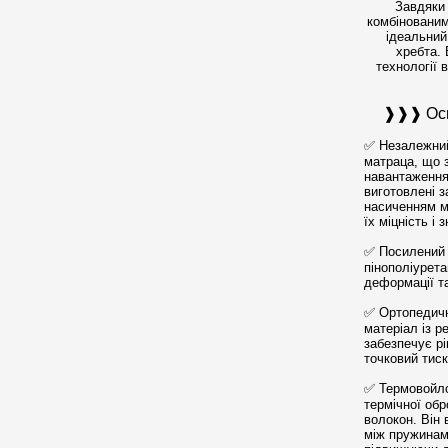
Завдяки
комбінованим
ідеальний
хребта. 
технології 
❱❱❱ Осно
✅ Незалежний
матраца, що 
навантаження
виготовлені з
насиченням м
їх міцність і 
✅ Посилений 
пінополіурета
деформації та
✅ Ортопедичн
матеріал із 
забезпечує рі
точковий тиск
✅ Термовойло
термічної обр
волокон. Він
між пружинам