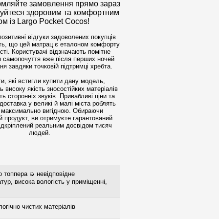
ляйте замовлення прямо зараз
жуйтеся здоровим та комфортним
ом із Largo Pocket Cocos!
позитивні відгуки задоволених покупців
ь, що цей матрац є еталоном комфорту
сті. Користувачі відзначають помітне
 самопочуття вже після перших ночей
ня завдяки точковій підтримці хребта.
и, які встигли купити дану модель,
 високу якість зносостійких матеріалів
ть сторонніх звуків. Привабливі ціни та
доставка у великі й малі міста роблять
 максимально вигідною. Обираючи
й продукт, ви отримуєте гарантований
ідкріплений реальним досвідом тисяч
людей.
о топпера ➭ невідповідне
тур, висока вологість у приміщенні,
огічно чистих матеріалів