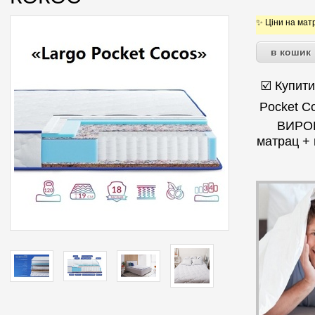
✨ Ціни на матр
☑️ Купит
Pocket C
ВИРОБ
матрац + 