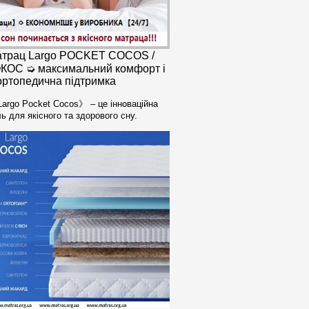
трац Largo POCKET COCOS /
КОС ➭ максимальний комфорт і
ортопедична підтримка
argo Pocket Cocos》 – це інноваційна
ь для якісного та здорового сну.