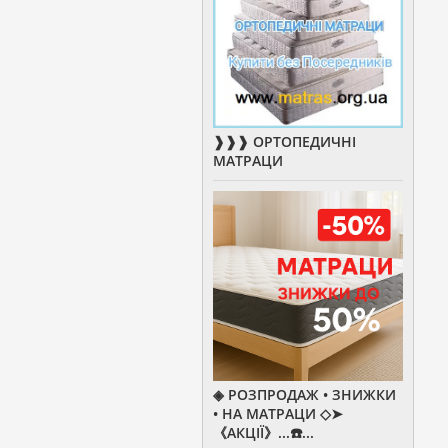
❱❱❱ ОРТОПЕДИЧНІ
МАТРАЦИ
◈ РОЗПРОДАЖ • ЗНИЖКИ
• НА МАТРАЦИ ◇➤
《АКЦІЇ》...☎️...