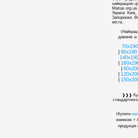
найкращою ці
Matras.org.ua
Україні: Київ,
Запоріжжя, В
міста.
《Найкращі
диванів ➭ 
70х190
|
90х190
140х19
|
160x19
|
80x20
|
120x20
|
150x20
❱❱❱ Куп
стандартного
《Купити
ма
знижкою ⚡ 
продукція 