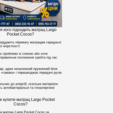
 кого підходить матрац Largo
Pocket Cocos?
 віддають перевагу матрацам середньої
ї жорсткості.
ає проблеми зі спиною або хоче
 правильне положення хребта під час
ар, адже незалежний пружинний блок
 «гамака» і перешкоджає передачі рухів
льних до алергій, оскільки матеріали
 антибактеріальні та гіпоалергенні
 купити матрац Largo Pocket
Cocos?
 матрац Largo Pocket Cocos за