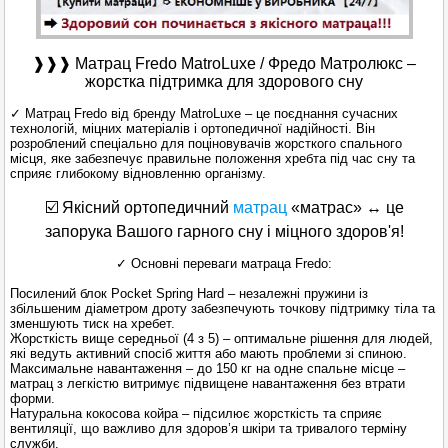
❱❱❱ Матрац Fredo MatroLuxe
/ Фред
о Матролюкс –
жорстка підтримка для здорового сну
✓ Матрац Fredo від бренду MatroLuxe – це поєднання сучасних
технологій, міцних матеріалів і ортопедичної надійності. Він
розроблений спеціально для поціновувачів жорсткого спального
місця, яке забезпечує правильне положення хребта під час сну та
сприяє глибокому відновленню організму.
☑️ Якісний ортопедичний
матрац
«матрас» ↔ це
запорука Вашого гарного сну і міцного здоров'я!
✓ Основні переваги матраца Fredo:
Посилений блок Pocket Spring Hard – незалежні пружини із
збільшеним діаметром дроту забезпечують точкову підтримку тіла та
зменшують тиск на хребет.
Жорсткість вище середньої (4 з 5) – оптимальне рішення для людей,
які ведуть активний спосіб життя або мають проблеми зі спиною.
Максимальне навантаження – до 150 кг на одне спальне місце –
матрац з легкістю витримує підвищене навантаження без втрати
форми.
Натуральна кокосова койра – підсилює жорсткість та сприяє
вентиляції, що важливо для здоров’я шкіри та тривалого терміну
служби.