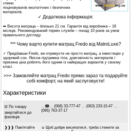
спини;
поціновувачів екологічних і безпечних
матеріалів.
✓ Додаткова інформація:
➡ Висота матраца – близько 21 см. Гарантія від виробника – 18
місяців. Рекомендований термін служби – понад 10 років за умов
правильного догляду.
*** Чому варто купити матрац Fredo від MatroLuxe?
✓ Придбавши Fredo, ви отримуєте не просто матрац, а інвестицію у
здоровий сон. Якісна підтримка тіла, довговічність матеріалів і
приємна ціна роблять його одним із найкращих варіантів у своєму
класі.
>>> Замовляйте матрац Fredo прямо зараз та подаруйте
собі комфорт, на який заслуговуєте!
Характеристики
...☎... (068) 33-777-47 ... (063) 233-15-47 ...
☑️ По товару
(095) 763-37-17
звертайтеся до
фахівців
❱❱❱ Пам'ятайте
➭ Щоб добре висипатися, треба стежити за