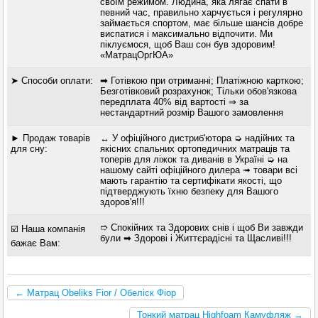
своїм режимом. Людина, яка лягає спати в
певний час, правильно харчується і регулярно
займається спортом, має більше шансів добре
виспатися і максимально відпочити. Ми
піклуємося, щоб Ваш сон був здоровим!
«МатрацОргЮА»
➤ Способи оплати:
➡ Готівкою при отриманні; Платіжною карткою;
Безготівковий розрахунок; Тільки обов'язкова
передплата 40% від вартості ⇒ за
нестандартний розмір Вашого замовлення
► Продаж товарів
↔ У офіційного дистриб'ютора ➭ надійних та
для сну:
якісних спальних ортопедичних матраців та
топерів для ліжок та диванів в Україні ➭ на
нашому сайті офіційного дилера ➟ товари всі
мають гарантію та сертифікати якості, що
підтверджують їхню безпеку для Вашого
здоров'я!!!
➱ Спокійних та Здорових снів і щоб Ви завжди
☑️ Наша компанія
були ➡ Здорові і Життєрадісні та Щасливі!!!
бажає Вам:
← Матрац Obeliks Fior / Обеліск Фіор
Тонкий матрац Highfoam Камуфляж →