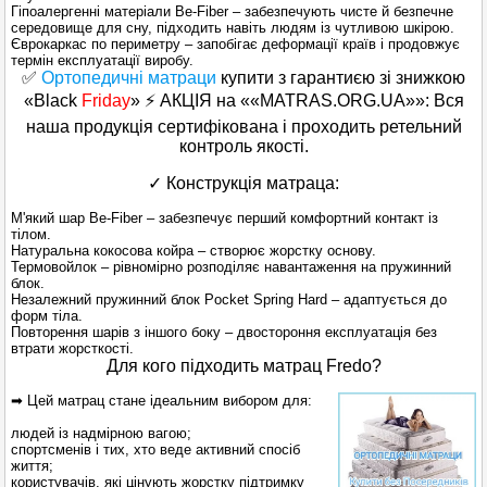
Гіпоалергенні матеріали Be-Fiber – забезпечують чисте й безпечне
середовище для сну, підходить навіть людям із чутливою шкірою.
Єврокаркас по периметру – запобігає деформації країв і продовжує
термін експлуатації виробу.
✅
Ортопедичні матраци
купити з гарантиєю зі знижкою
«Black
Friday
» ⚡ АКЦІЯ на ««MATRAS.ORG.UA»»: Вся
наша продукція сертифікована і проходить ретельний
контроль якості.
✓ Конструкція матраца:
М'який шар Be-Fiber – забезпечує перший комфортний контакт із
тілом.
Натуральна кокосова койра – створює жорстку основу.
Термовойлок – рівномірно розподіляє навантаження на пружинний
блок.
Незалежний пружинний блок Pocket Spring Hard – адаптується до
форм тіла.
Повторення шарів з іншого боку – двостороння експлуатація без
втрати жорсткості.
Для кого підходить матрац Fredo?
➡ Цей матрац стане ідеальним вибором для:
людей із надмірною вагою;
спортсменів і тих, хто веде активний спосіб
життя;
користувачів, які цінують жорстку підтримку