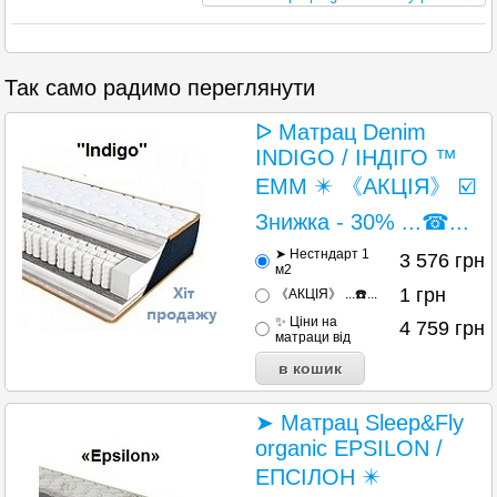
Так само радимо переглянути
ᐅ Матрац Denim
INDIGO / ІНДІГО ™
ЕММ ✴️ 《АКЦІЯ》 ☑️
Знижка - 30% ...☎...
➤ Нестндарт 1
3 576
грн
м2
1
грн
《АКЦІЯ》 ...☎️...
✨ Ціни на
4 759
грн
матраци від
➤ Матрац Sleep&Fly
organic EPSILON /
ЕПСІЛОН ✴️