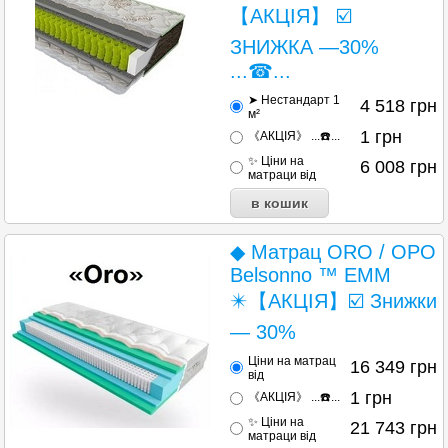
【АКЦІЯ】 ☑️
ЗНИЖКА —30%
...☎...
➤ Нестандарт 1
4 518
грн
м²
1
грн
《АКЦІЯ》 ...☎️...
✨ Ціни на
6 008
грн
матраци від
◆ Матрац ORO / ОРО
Belsonno ™ ЕММ
✴️【АКЦІЯ】☑️ Знижки
— 30%
Ціни на матрац
16 349
грн
від
1
грн
《АКЦІЯ》 ...☎️...
✨ Ціни на
21 743
грн
матраци від