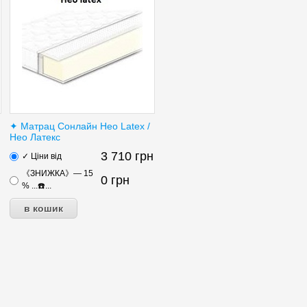
✦ Матрац Сонлайн Нео Latex /
Нео Латекс
3 710
грн
✓ Ціни від
《ЗНИЖКА》— 15
0
грн
% ...☎️...