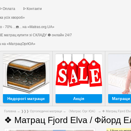
ᐅ Оплата
ᐅ Контакти
а усіх хвороб»
 - 70% ...☎️... на «Matras.org.UA»
Е матрац купити зі СКЛАДУ ❶ онлайн 24/7
на на «МатрацОргЮА»
Недорогі матраци
Акція
Матраци 
Головна
→
❱❱❱ Ортопедичні матраци
→
《Матрас Орг ЮА》
→ ❖ Матрац Fjord Elv
❖ Матрац Fjord Elva / Фйорд 