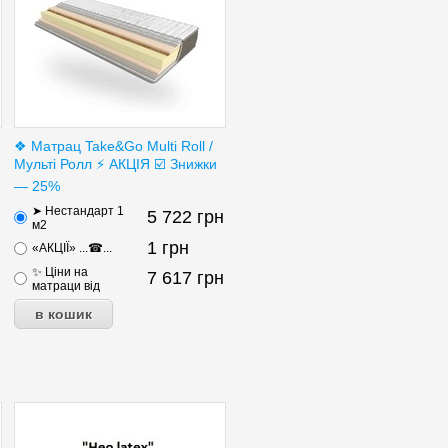
❖ Матрац Take&Go Multi Roll /
Мульті Ролл ⚡ АКЦІЯ ☑️ Знижки
— 25%
➤ Нестандарт 1
5 722
грн
м2
1
грн
«АКЦІЇ» ...☎...
✨ Ціни на
7 617
грн
матраци від