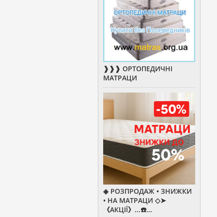
❱❱❱ ОРТОПЕДИЧНІ
МАТРАЦИ
◈ РОЗПРОДАЖ • ЗНИЖКИ
• НА МАТРАЦИ ◇➤
《АКЦІЇ》...☎️...