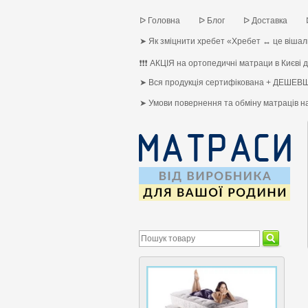
ᐅ Головна
ᐅ Блог
ᐅ Доставка
➤ Як зміцнити хребет «Хребет ↔ це вішалк
❗❗❗ АКЦІЯ на ортопедичні матраци в Києві до
➤ Вся продукція сертифікована + ДЕШЕВШ
➤ Умови повернення та обміну матраців 