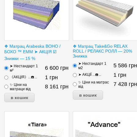
❖ Матрац Arabeska BOHO /
❖ Матрац Таke&Go RELAX
ROLL / РЕЛАКС РОЛЛ — 20%
БОХО ™ ЕММ ➤ АКЦІЯ ☑️
Знижка
Знижки — 15 %
➤ Нестандарт 1
5 586
грн
➤ Нестандарт 1
6 600
грн
м2
м²
1
грн
➤ АКЦІЇ ...☎️...
1
грн
《АКЦІЯ》...☎️...
✨ Ціни на матраc
7 428
грн
✨ Ціни на
8 161
грн
від
матраци від