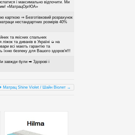
испатися і максимально відпочити. Ми
овим! «МатрацОргЮА»
ою карткою ⇒ Безготівковий розрахунок
 матраци нестандартних розмірів 40%
йних та якісних спальних
 ліжок та диванів в Україні ➭ на
вари всі мають гарантію та
ь їхню безпеку для Вашого здоров'я!!!
Ви завжди були ➡ Здорові і
❖ Матрац Shine Violet / Шайн Віолет →