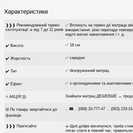
Характеристики
❱❱❱ Рекомендований термін
✅ Вплинуть на термін дії матраца аб
єксплуатації ➭ від 7 до 11 років
використання: різкі перепади темпера
надто високі навантаження і т. д.
✅ 18 см
✔️ Висота
✅ середня
✔️ Жорсткість
✅ безпружинний матрац
✔️ Тип
✅ з ортопедичними та анатомічними
✔️ Ефект
Знайшли матрац ДЕШЕВШЕ ↔ продам
⚡ АКЦІЯ )))
...☎... (068) 33-777-47 ... (063) 233-15
☑️ По товару звертайтеся до
фахівців
❱❱❱ Пам'ятайте
➭ Щоб добре висипатися, треба стеж
лягає спати в певний час, правильно