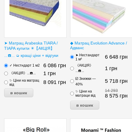
➤ Матрац Arabeska TIARA /
◆ Матрац Evolution Advance /
Адванс
ТІАРА купити ✴️【АКЦІЯ】
...☎️... ➭ кращі ціни + відгуки
➤ Нестандарт
6 648
грн
1 м²
6 086
грн
✓ Нестндарт 1 м2
《АКЦІЯ》
1
грн
...☎️...
1
грн
《АКЦІЯ》...☎️...
☑️ Знижки —
5 718
грн
✨ Ціни на матрац
8 091
грн
40%
від
14 293
✨ Ціни на
8 575
грн
матраци від