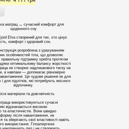
4 777
грн
ац від
Elva матрац ↔ сучасний комфорт для
щоденного сну
ord Elva створений для тих, хто цінує
ість, комфорт і здоровий сон.
нструкція розроблена з урахуванням
них особливостей тіла, що дозволяє
 правильну підтримку хребта протягом
Завдяки оптимальному балансу жорсткості
раца не створює надлишкового тиску на
ни, а навпаки — допомагає рівномірно
навантаження. Це чудове рішення як для
 і для підлітків, які потребують якісного
відпочинку.
існі матеріали та довговічність
атраца використовуються сучасні
 які відзначаються високою
тю та еластичністю. Вони швидко
форму після навантаження, не
 та зберігають свої властивості навіть
го використання. Гіпоалергенні
е накопичують пил і не створюють