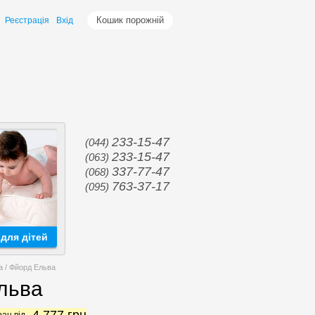
Кошик порожній
Реєстрація
Вхід
233-15-47
(044)
233-15-47
(063)
337-77-47
(068)
763-37-17
(095)
для дітей
a / Фйорд Ельва
Ельва