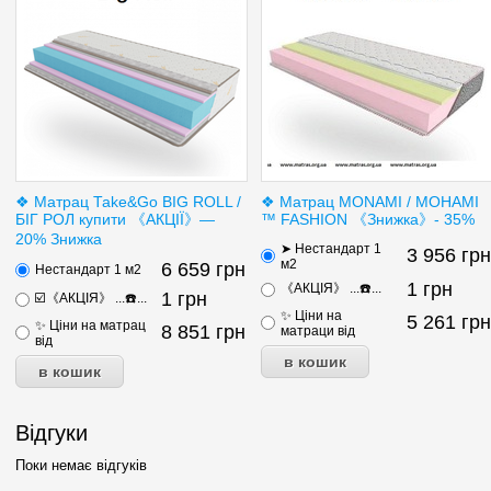
❖ Матрац Таke&Go BIG ROLL /
❖ Матрац MONAMI / МОНАМІ
БІГ РОЛ купити 《АКЦІЇ》—
™ FASHION 《Знижка》- 35%
20% Знижка
➤ Нестандарт 1
3 956
грн
м2
6 659
грн
Нестандарт 1 м2
1
грн
《АКЦІЯ》 ...☎️...
1
грн
☑️《АКЦІЯ》 ...☎️...
✨ Ціни на
5 261
грн
✨ Ціни на матрац
8 851
грн
матраци від
від
Відгуки
Поки немає відгуків