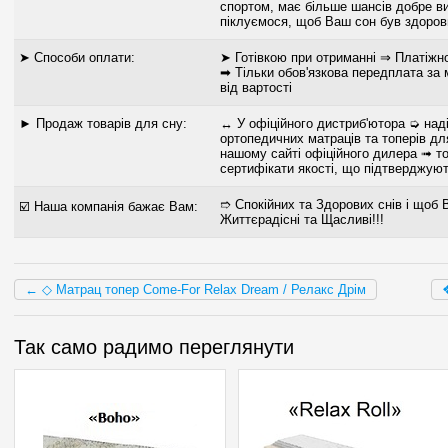
спортом, має більше шансів добре в
піклуємося, щоб Ваш сон був здор
➤ Способи оплати:
➤ Готівкою при отриманні ⇒ Платіжн
➡ Тільки обов'язкова передплата за
від вартості
► Продаж товарів для сну:
↔ У офіційного дистриб'ютора ➭ наді
ортопедичних матраців та топерів для
нашому сайті офіційного дилера ➟ то
сертифікати якості, що підтверджуют
➱ Спокійних та Здорових снів і щоб 
☑️ Наша компанія бажає Вам:
Життєрадісні та Щасливі!!!
← ◇ Матрац топер Come-For Relax Dream / Релакс Дрім
Так само радимо переглянути