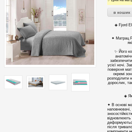
✨ Ціни на матр
◈ Fjord 
✦ Матрац Fj
як
✨ Його ко
анатоміч
забезпечити
усієї ночі. 
поверхня мат
окремі зо
розподілити 
дорослих, так
◈ Як
✦ В основі м
наповнювачі,
зносостійкіс
відновлюють 
деформуються
після тривало
компоненти н