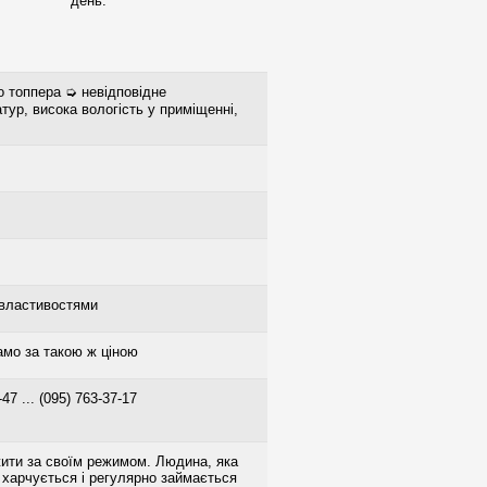
день.
о топпера ➭ невідповідне
тур, висока вологість у приміщенні,
 властивостями
о за такою ж ціною
-47 ... (095) 763-37-17
ити за своїм режимом. Людина, яка
 харчується і регулярно займається