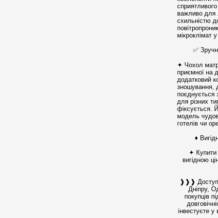
сприятливого
важливо для 
схильністю д
повітропрони
мікроклімат у
✅ Зручні
✦ Чохол матра
приємної на д
додатковий ко
зношування, д
поєднується 
для різних ти
фіксується. Й
модель чудов
готелів чи ор
♦ Вигідн
✦ Купити 
вигідною ці
❱❱❱ Доступн
Дніпру, О
покупців п
довговічн
інвестуєте у 