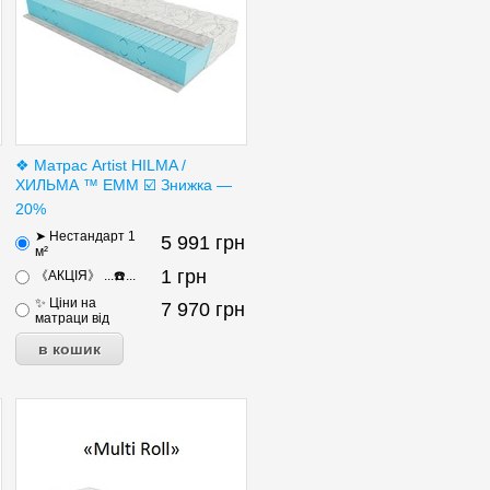
❖ Матрас Artist HILMA /
ХИЛЬМА ™ ЕММ ☑️ Знижка —
20%
➤ Нестандарт 1
5 991
грн
м²
1
грн
《АКЦІЯ》 ...☎️...
✨ Ціни на
7 970
грн
матраци від