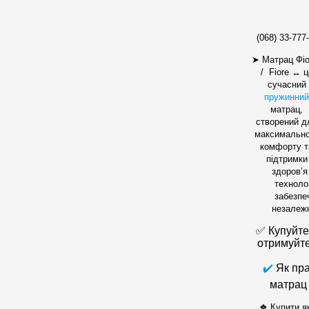
(068) 33-777-
➤ Матрац Фі
/
Fiore
↔ ц
сучасний
пружинний
матрац,
створений д
максимально
комфорту т
підтримки
здоров’я
техноло
забезпе
незалежн
✅ Купуйте 
отримуйте
✔️
Як пр
матрац 
❖
Купити як