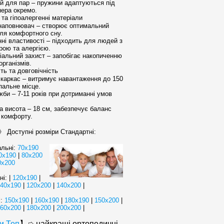
 для пар – пружини адаптуються під
нера окремо.
та гіпоалергенні матеріали
наповнювач – створює оптимальний
для комфортного сну.
ні властивості – підходить для людей з
рою та алергією.
іальний захист – запобігає накопиченню
організмів.
ть та довговічність
каркас – витримує навантаження до 150
спальне місце.
би – 7-11 років при дотриманні умов
 висота – 18 см, забезпечує баланс
а комфорту.
Доступні розміри Стандартні:
льні:
70х190
0х190
|
80x200
0x200
і: |
120x190
|
140х190
|
120x200
|
140x200
|
і:
150x190
|
160x190
|
180x190
|
150x200
|
60х200
|
180х200
|
200x200
|
и Топ
】➭ найкращі ортопедичні