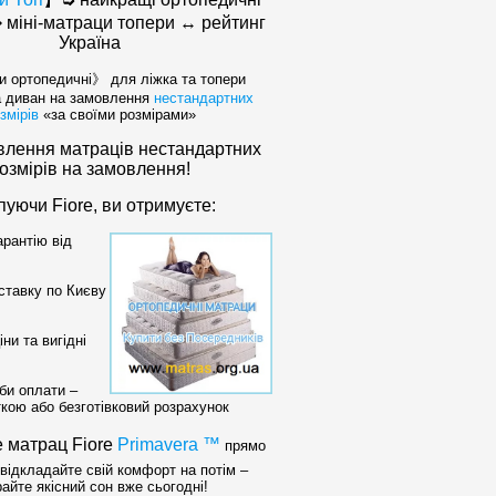
 міні-матраци топери ↔ рейтинг
Україна
 ортопедичні》 для ліжка та топери
а диван на замовлення
нестандартних
змірів
«за своїми розмірами»
влення матраців нестандартних
озмірів на замовлення!
пуючи Fiore, ви отримуєте:
арантію від
тавку по Києву
ни та вигідні
би оплати –
ткою або безготівковий розрахунок
е матрац Fiore
Primavera
™
прямо
 відкладайте свій комфорт на потім –
айте якісний сон вже сьогодні!