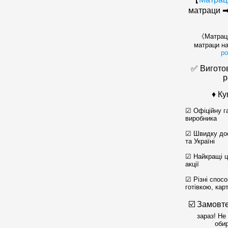
матраци ➡
《Матраци
матраци н
ро
✅ Вигото
р
♦ Ку
☑ Офіційну г
виробника
☑ Швидку дос
та Україні
☑ Найкращі ці
акції
☑ Різні спосо
готівкою, кар
☑️ Замовт
зараз! Не
обир