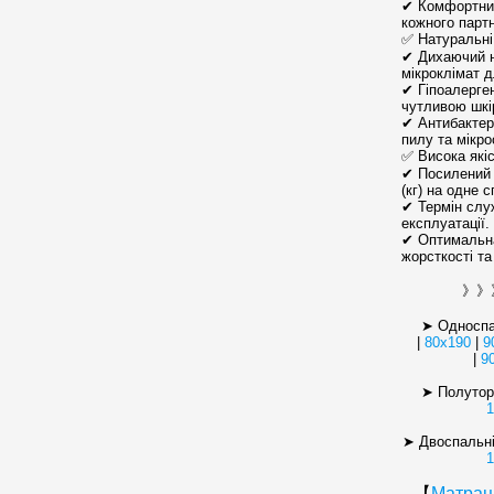
✔ Комфортний
кожного парт
✅ Натуральні 
✔ Дихаючий 
мікроклімат 
✔ Гіпоалерген
чутливою шкі
✔ Антибактер
пилу та мікро
✅ Висока якіс
✔ Посилений 
(кг) на одне 
✔ Термін служ
експлуатації.
✔ Оптимальна
жорсткості т
》》》 
➤ Односпа
|
80х190
|
9
|
9
➤ Полуторн
➤ Двоспальн
1
【
Матрац