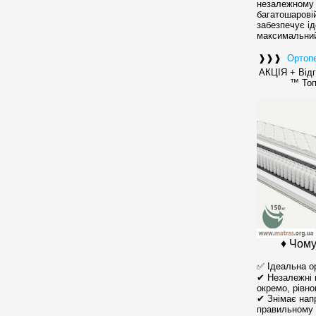
незалежному 
багатошаровій
забезпечує ід
максимальний
❱❱❱
Ортопе
АКЦІЯ + Відг
™ Топ
♦ Чому
✅ Ідеальна о
✔ Незалежні 
окремо, рівн
✔ Знімає напр
правильному 