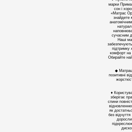
марки Прима
сон і хор
«Матрас Ор
знайдете 
анатомічним
натурал
наповнюва
сучасним д
Наші ма
забезпечують
підтримку 
комфорт на 
Обирайте на
◆ Матрац
позитивні ві
жорсткіс
♦ Користува
зберігає пр
спини повніс
відновленню 
як достатнь
без відчуття
дорослим
підкреслюю
диско