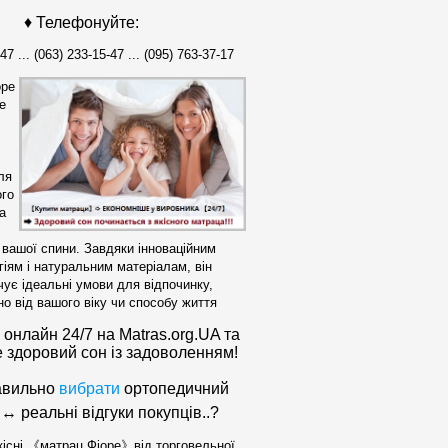
♦ Телефонуйте:
47 ... (063) 233-15-47 ... (095) 763-37-17
оре
е
ля
го
а
 вашої спини. Завдяки інноваційним
гіям і натуральним матеріалам, він
чує ідеальні умови для відпочинку,
о від вашого віку чи способу життя
онлайн 24/7 на Matras.org.UA та
 здоровий сон із задоволенням!
авильно
вибрати
ортопедичний
↔ реальні відгуки покупців..
?
існі 《матрац Фіоре》від торговельної