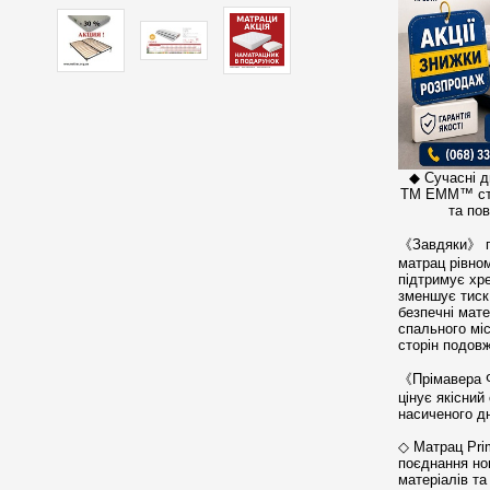
◆ Сучасні д
ТМ ЕММ™ ств
та пов
《Завдяки》 пр
матрац рівно
підтримує хр
зменшує тиск 
безпечні мат
спального мі
сторін подов
《Прімавера Ф
цінує якісний
насиченого д
◇ Матрац Prim
поєднання нов
матеріалів т