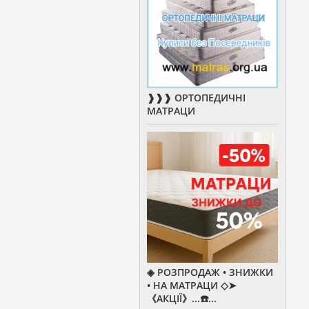
❱❱❱ ОРТОПЕДИЧНІ
МАТРАЦИ
◈ РОЗПРОДАЖ • ЗНИЖКИ
• НА МАТРАЦИ ◇➤
《АКЦІЇ》...☎️...