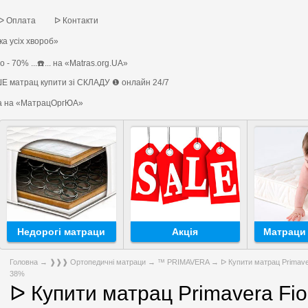
ᐅ Оплата
ᐅ Контакти
а усіх хвороб»
 - 70% ...☎️... на «Matras.org.UA»
Е матрац купити зі СКЛАДУ ❶ онлайн 24/7
на на «МатрацОргЮА»
Недорогі матраци
Акція
Матраци 
Головна
→
❱❱❱ Ортопедичні матраци
→
™ PRIMAVERA
→ ᐅ Купити матрац Primave
38%
ᐅ Купити матрац Primavera Fior