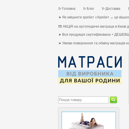
ᐅ Головна
ᐅ Блог
ᐅ Доставка
➤ Як зміцнити хребет «Хребет ↔ це вішалк
❗❗❗ АКЦІЯ на ортопедичні матраци в Києві до
➤ Вся продукція сертифікована + ДЕШЕВШ
➤ Умови повернення та обміну матраців 