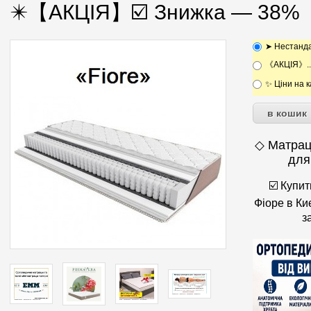
✴️【АКЦІЯ】☑️ Знижка — 38%
➤ Нестанда
《АКЦІЯ》...☎
✨ Ціни на к
◇ Матрац
для
☑️ Купи
Фіоре в Ки
з