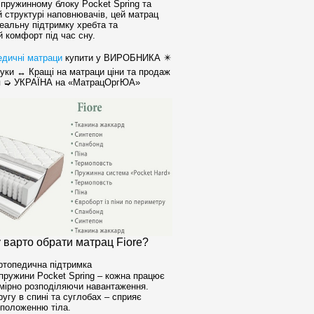
пружинному блоку Pocket Spring та
 структурі наповнювачів, цей матрац
еальну підтримку хребта та
 комфорт під час сну.
дичні матраци
купити у ВИРОБНИКА ✴️
уки ↔ Кращі на матраци ціни та продаж
 ➭ УКРАЇНА на «МатрацОргЮА»
 варто обрати матрац Fiore?
ртопедична підтримка
пружини Pocket Spring – кожна працює
омірно розподіляючи навантаження.
угу в спині та суглобах – сприяє
положенню тіла.