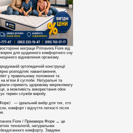
восторонні матраци Primavera Fiore від
орені для щоденного комфортного сну
ноцінного відновлення організму.
одуманій ортопедичній конструкції
мірно розподіляє навантаження,
ебет у правильному положенні та
на м’язи й суглоби. Натуральні та
еріали сприяють здоровому мікроклімату
сця, а можливість використання обох
жує термін служби виробу.
іоре》 — ідеальний вибір для тих, хто
 сон, комфорт і відчуття легкості після
ня.
avera Fiore / Прімавера Фіоре ↔ це
ітніх технологій, натуральних
а бездоганного комфорту. Завдяки