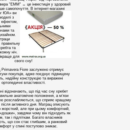
вера "EMM" ↔ це інвестиція у здоровий
оше самопочуття.
В інтернет-магазині
г ЮА» ви
моделі з
 ефектом,
ьними
чами та
изайном.
траци
 правильну
хребта та
кожну ніч.
йкраще для
свого сну!
 Primavera Fiore заслужено отримує
дгуки покупців, адже поєднує підвищену
ть, надійну конструкцію та виражені
ортопедичні властивості.
чі відзначають, що під час сну хребет
авильне анатомічне положення, а м’язи
тю розслабляються, що сприяє кращому
після активного дня.
Матрац описують
о жорсткий, але при цьому комфортний,
 «дошки», завдяки чому він підходить як
, так і підліткам. Багато власників
ть, що сон стає глибшим, а ранковий
мфорт у спині поступово зникає.