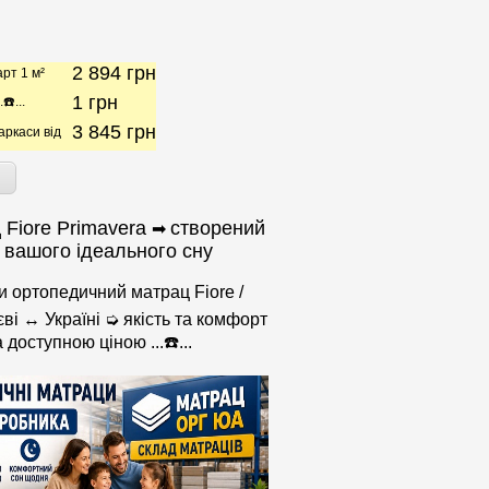
2 894
грн
рт 1 м²
1
грн
️...
3 845
грн
аркаси від
 Fiore Primavera
створений
➡
 вашого ідеального сну
ти ортопедичний матрац Fiore /
єві ↔ Україні ➭ якість та комфорт
а доступною ціною ...☎️...