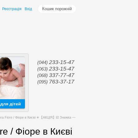
Кошик порожній
Реєстрація
Вхід
233-15-47
(044)
233-15-47
(063)
337-77-47
(068)
763-37-17
(095)
для дітей
ra Fiore / Фіоре в Києві ✴️【АКЦІЯ】☑️ Знижка —
e / Фіоре в Києві