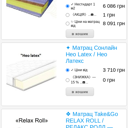
✓ Нестндарт 1
6 086
грн
м2
1
грн
《АКЦІЯ》...☎️...
✨ Ціни на матрац
8 091
грн
від
✦ Матрац Сонлайн
Нео Latex / Нео
Латекс
3 710
грн
✓ Ціни від
《ЗНИЖКА》—
0
грн
15 % ...☎️...
❖ Матрац Таke&Go
RELAX ROLL /
РЕЛАКС РОЛЛ —