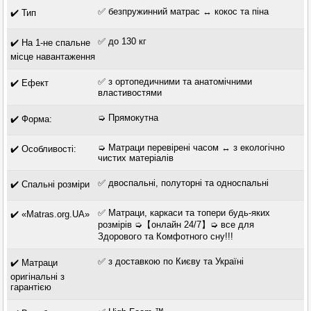
✅ безпружинний матрас ↔ кокос та піна
✔️ Тип
✅ до 130 кг
✔️ На 1-не спальне
місце навантаження
✅ з ортопедичними та анатомічними
✔️ Ефект
властивостями
➭ Прямокутна
✔️ Форма:
➭ Матраци перевірені часом ↔ з екологічно
✔️ Особливості:
чистих матеріалів
✅ двоспальні, полуторні та односпальні
✔️ Спальні розміри
✅ Матраци, каркаси та топери будь-яких
✔️ «Matras.org.UA»
розмірів ➭【онлайн 24/7】➭ все для
Здорового та Комфотного сну!!!
✅ з доставкою по Києву та Україні
✔️ Матраци
оригінальні з
гарантією