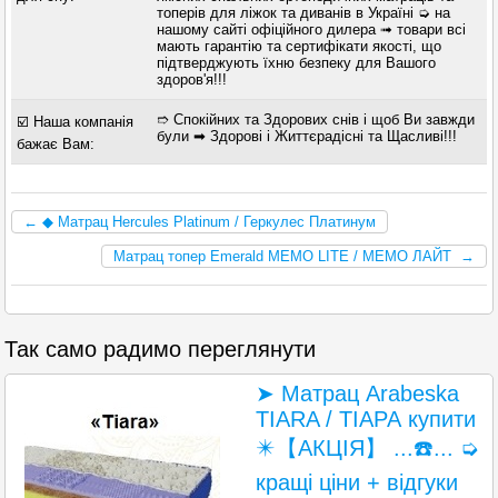
топерів для ліжок та диванів в Україні ➭ на
нашому сайті офіційного дилера ➟ товари всі
мають гарантію та сертифікати якості, що
підтверджують їхню безпеку для Вашого
здоров'я!!!
➱ Спокійних та Здорових снів і щоб Ви завжди
☑️ Наша компанія
були ➡ Здорові і Життєрадісні та Щасливі!!!
бажає Вам:
← ◆ Матрац Hercules Platinum / Геркулес Платинум
Матрац топер Emerald MEMO LITE / МЕМО ЛАЙТ →
Так само радимо переглянути
➤ Матрац Arabeska
TIARA / ТІАРА купити
✴️【АКЦІЯ】 ...☎️... ➭
кращі ціни + відгуки