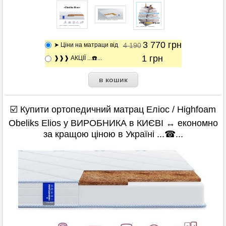
3 770
грн
➤ Ціни на матраци від
4 190
1
грн
❱❱❱ АКЦІЇ ...☎️...
☑️ Купити ортопедичний матрац
Еліос / Highfoam
Obeliks Elios
у ВИРОБНИКА в КИЄВІ ↔ економно
за кращою ціною в Україні ...☎...