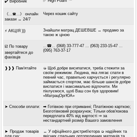
✅ High Foam ™
✔️ Виробник
Через кошик сайту
《...☎...》 онлайн
закази ↔ 24/7
Знайшли матрац ДЕШЕВШЕ ↔ продамо за
⚡ АКЦІЯ )))
такою ж ціною
...☎... (068) 33-777-47 ... (063) 233-15-47 ...
☑️ По товару
(095) 763-37-17
звертайтеся до
фахівців
❱❱❱ Пам'ятайте
➭ Щоб добре висипатися, треба стежити за
своїм режимом. Людина, яка лягає спати в
певний час, правильно харчується і регулярно
займається спортом, має більше шансів добре
виспатися і максимально відпочити. Ми
піклуємося, щоб Ваш сон був здоровим!
«МатрацОргЮА»
➤ Способи оплати:
➡ Готівкою при отриманні; Платіжною карткою;
Безготівковий розрахунок; Тільки обов'язкова
передплата 40% від вартості ⇒ за
нестандартний розмір Вашого замовлення
► Продаж товарів
↔ У офіційного дистриб'ютора ➭ надійних та
для сну:
якісних спальних ортопедичних матраців та