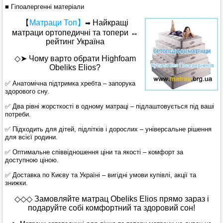
■ Гіпоалергенні матеріали
【
Матраци Топ】
Найкращі
➡
матраци ортопедичні та топери ↔
рейтинг Україна
◇➤ Чому варто обрати Highfoam
Obeliks Elios?
✅ Анатомічна підтримка хребта – запорука
здорового сну.
✅ Два рівні жорсткості в одному матраці – підлаштовується під ваші
потреби.
✅ Підходить для дітей, підлітків і дорослих – універсальне рішення
для всієї родини.
✅ Оптимальне співвідношення ціни та якості – комфорт за
доступною ціною.
✅ Доставка по Києву та Україні – вигідні умови купівлі, акції та
знижки.
◇◇◇ Замовляйте матрац Obeliks Elios прямо зараз і
подаруйте собі комфортний та здоровий сон!