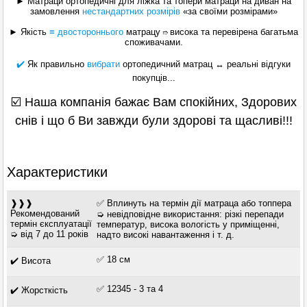
► Матраци ортопедичні для ліжка та топери матраци на диван на
замовлення
нестандартних розмірів
«за своїми розмірами»
► Якість
≡ двостороннього
матрацу
висока та перевірена багатьма
➱
споживачами.
✔️
Як правильно
вибрати
ортопедичний матрац ↔ реальні відгуки
покупців...
☑️ Наша компанія бажає Вам спокійних, Здорових
снів і що б Ви завжди були здорові та щасливі!!!
Характеристики
❱❱❱
✅ Вплинуть на термін дії матраца або топпера
Рекомендований
➭ невідповідне використання: різкі перепади
термін єксплуатації
температур, висока вологість у приміщенні,
➭ від 7 до 11 років
надто високі навантаження і т. д.
✅ 18 см
✔️ Висота
✅ 12345 - 3 та 4
✔️ Жорсткість