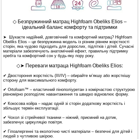
◇ Безпружинний матрац Highfoam Obeliks Elios –
ідеальний баланс комфорту та підтримки
➤ Шукаєте надійний, довговічний та комфортний матрац? Highfoam
Obeliks Elios – це безпружинна модель із різним рівнем жорсткості
сторін, яка чудово підходить для дорослих, підлітків і дітей. Сучасні
матеріали забезпечують анатомічний ефект, правильну підтримку
хребта та комфортний сон у будь-яку пору року.
◇➤ Переваги матраца Highfoam Obeliks Elios:
✔ Двостороння жорсткість (III/IV) – обирайте м’якшу або жорсткішу
сторону для максимального комфорту.
✔ Ortofoam™ – еластичний пінополіуретан з комірчастою структурою
рівномірно розподіляє навантаження та швидко відновлює форму.
✔ Кокосова койра – надає одній зі сторін додаткову жорсткість і
збільшує термін експлуатації.
✔ Чохол зі стрейчевої тканини – ніжний, приємний на дотик,
забезпечує циркуляцію повітря.
✔ Гіпоалергенні та екологічно чисті матеріали – безпечні для дітей і
людей з чутливою шкірою.