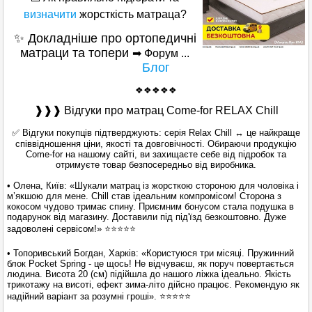
визначити
жорсткість матраца?
✨ Докладніше про ортопедичні
матраци та топери
➡ Форум ...
Блог
❖❖❖❖❖
❱❱❱ Відгуки про матрац Come-for RELAX Chill
✅ Відгуки покупців підтверджують: серія Relax Chill ↔ це найкраще
співвідношення ціни, якості та довговічності. Обираючи продукцію
Come-for на нашому сайті, ви захищаєте себе від підробок та
отримуєте товар безпосередньо від виробника.
• Олена, Київ: «Шукали матрац із жорсткою стороною для чоловіка і
м’якшою для мене. Chill став ідеальним компромісом! Сторона з
кокосом чудово тримає спину. Приємним бонусом стала подушка в
подарунок від магазину. Доставили під під'їзд безкоштовно. Дуже
задоволені сервісом!» ⭐⭐⭐⭐⭐
• Топоривський Богдан, Харків: «Користуюся три місяці. Пружинний
блок Pocket Spring - це щось! Не відчуваєш, як поруч повертається
людина. Висота 20 (см) підійшла до нашого ліжка ідеально. Якість
трикотажу на висоті, ефект зима-літо дійсно працює. Рекомендую як
надійний варіант за розумні гроші». ⭐⭐⭐⭐⭐