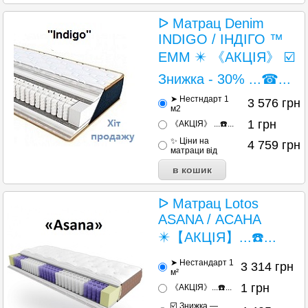
ᐅ Матрац Denim
INDIGO / ІНДІГО ™
ЕММ ✴️ 《АКЦІЯ》 ☑️
Знижка - 30% ...☎...
➤ Нестндарт 1
3 576
грн
м2
1
грн
《АКЦІЯ》 ...☎️...
✨ Ціни на
4 759
грн
матраци від
ᐅ Матрац Lotos
ASANA / АСАНА
✴️【АКЦІЯ】...☎️...
➤ Нестандарт 1
3 314
грн
м²
1
грн
《АКЦІЯ》...☎️...
☑️ Знижка —