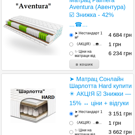
Матрац Palmera
Aventura (Авентура)
☑️ Знижка - 42%
...☎...
➤ Нестандарт 1
4 684
грн
м²
1
грн
《АКЦІЯ》...☎️...
✨ Ціни на
6 234
грн
матраци від
➤ Матрац Сонлайн
Шарлотта Hard купити
✴️ АКЦІЯ ☑️ Знижки —
15% ↔ ціни + відгуки
➤ Нестандарт 1
3 151
грн
м²
1
грн
《АКЦІЯ》...☎️...
✨ Ціни на
3 662
грн
матраци від