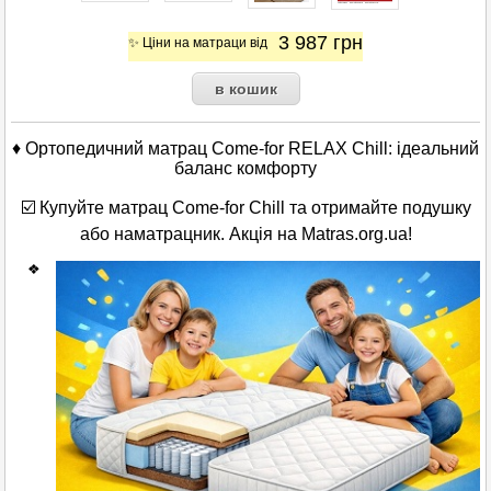
3 987
грн
✨ Ціни на матраци від
♦ Ортопедичний матрац Come-for RELAX Chill: ідеальний
баланс комфорту
☑️ Купуйте матрац Come-for Chill та отримайте подушку
або наматрацник. Акція на Matras.org.ua!
❖