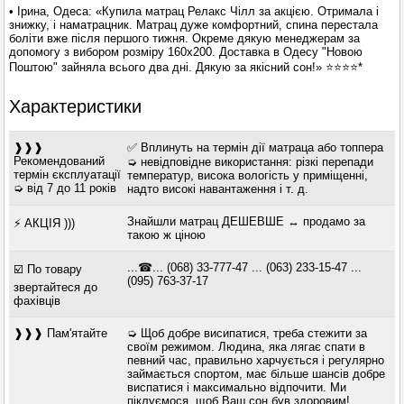
• Ірина, Одеса: «Купила матрац Релакс Чілл за акцією. Отримала і
знижку, і наматрацник. Матрац дуже комфортний, спина перестала
боліти вже після першого тижня. Окреме дякую менеджерам за
допомогу з вибором розміру 160х200. Доставка в Одесу "Новою
Поштою" зайняла всього два дні. Дякую за якісний сон!» ⭐⭐⭐⭐*
Характеристики
❱❱❱
✅ Вплинуть на термін дії матраца або топпера
Рекомендований
➭ невідповідне використання: різкі перепади
термін єксплуатації
температур, висока вологість у приміщенні,
➭ від 7 до 11 років
надто високі навантаження і т. д.
Знайшли матрац ДЕШЕВШЕ ↔ продамо за
⚡ АКЦІЯ )))
такою ж ціною
...☎... (068) 33-777-47 ... (063) 233-15-47 ...
☑️ По товару
(095) 763-37-17
звертайтеся до
фахівців
❱❱❱ Пам'ятайте
➭ Щоб добре висипатися, треба стежити за
своїм режимом. Людина, яка лягає спати в
певний час, правильно харчується і регулярно
займається спортом, має більше шансів добре
виспатися і максимально відпочити. Ми
піклуємося, щоб Ваш сон був здоровим!