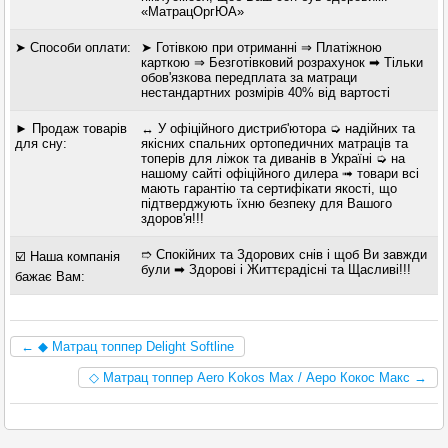
«МатрацОргЮА»
➤ Способи оплати:
➤ Готівкою при отриманні ⇒ Платіжною
карткою ⇒ Безготівковий розрахунок ➡ Тільки
обов'язкова передплата за матраци
нестандартних розмірів 40% від вартості
► Продаж товарів
↔ У офіційного дистриб'ютора ➭ надійних та
для сну:
якісних спальних ортопедичних матраців та
топерів для ліжок та диванів в Україні ➭ на
нашому сайті офіційного дилера ➟ товари всі
мають гарантію та сертифікати якості, що
підтверджують їхню безпеку для Вашого
здоров'я!!!
➱ Спокійних та Здорових снів і щоб Ви завжди
☑️ Наша компанія
були ➡ Здорові і Життєрадісні та Щасливі!!!
бажає Вам:
← ◆ Матрац топпер Delight Softline
◇ Матрац топпер Aero Kokos Max / Аеро Кокос Макс →