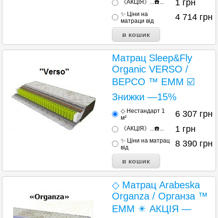
1
грн
《АКЦІЯ》...☎️...
✨ Ціни на
4 714
грн
матраци від
Матрац Sleep&Fly
Organic VERSO /
ВЕРСО ™ ЕММ ☑️
Знижки —15%
◇ Нестандарт 1
6 307
грн
м²
1
грн
《АКЦІЯ》...☎️...
✨ Ціни на матрац
8 390
грн
від
◇ Матрац Arabeska
Organza / Органза ™
ЕММ ✴️ АКЦІЯ —