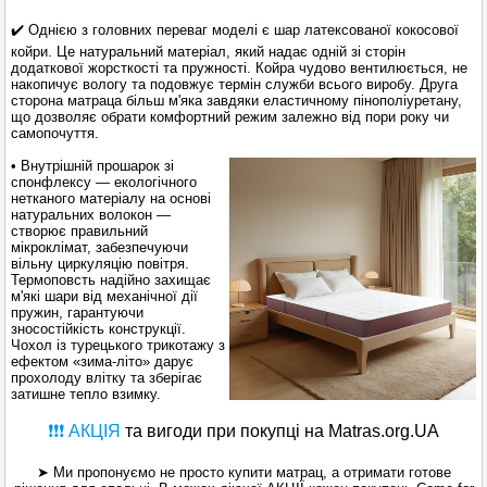
✔️ Однією з головних переваг моделі є шар латексованої кокосової
койри. Це натуральний матеріал, який надає одній зі сторін
додаткової жорсткості та пружності. Койра чудово вентилюється, не
накопичує вологу та подовжує термін служби всього виробу. Друга
сторона матраца більш м'яка завдяки еластичному пінополіуретану,
що дозволяє обрати комфортний режим залежно від пори року чи
самопочуття.
• Внутрішній прошарок зі
спонфлексу — екологічного
нетканого матеріалу на основі
натуральних волокон —
створює правильний
мікроклімат, забезпечуючи
вільну циркуляцію повітря.
Термоповсть надійно захищає
м'які шари від механічної дії
пружин, гарантуючи
зносостійкість конструкції.
Чохол із турецького трикотажу з
ефектом «зима-літо» дарує
прохолоду влітку та зберігає
затишне тепло взимку.
❗❗❗ АКЦІЯ
та вигоди при покупці на Matras.org.UA
➤ Ми пропонуємо не просто купити матрац, а отримати готове