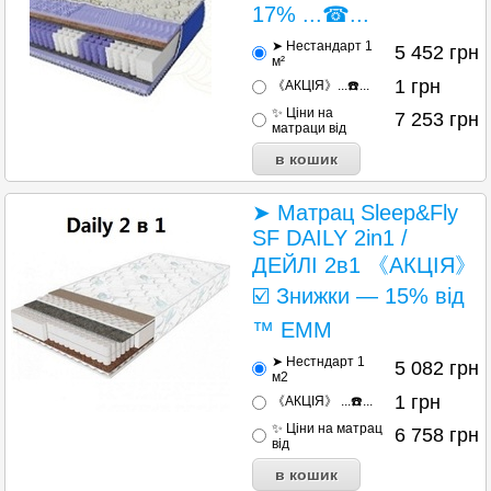
17% ...☎...
➤ Нестандарт 1
5 452
грн
м²
1
грн
《АКЦІЯ》...☎️...
✨ Ціни на
7 253
грн
матраци від
➤ Матрац Sleep&Fly
SF DAILY 2in1 /
ДЕЙЛІ 2в1 《АКЦІЯ》
☑️ Знижки — 15% від
™ ЕММ
➤ Нестндарт 1
5 082
грн
м2
1
грн
《АКЦІЯ》 ...☎️...
✨ Ціни на матрац
6 758
грн
від