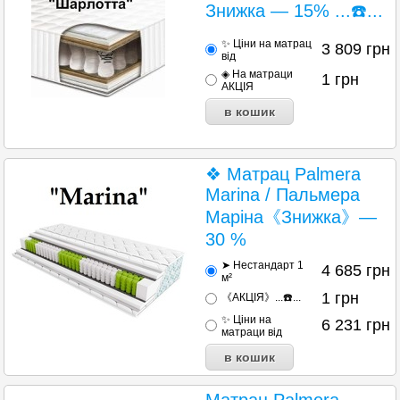
Знижка — 15% ...☎️...
✨ Ціни на матрац
3 809
грн
від
◈ На матраци
1
грн
АКЦІЯ
❖ Матрац Palmera
Marina / Пальмера
Маріна《Знижка》—
30 %
➤ Нестандарт 1
4 685
грн
м²
1
грн
《АКЦІЯ》...☎️...
✨ Ціни на
6 231
грн
матраци від