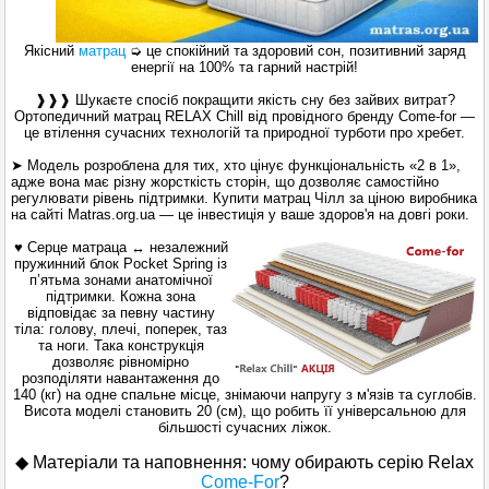
Якісний
матрац
➭ це спокійний та здоровий сон, позитивний заряд
енергії на 100% та гарний настрій!
❱❱❱ Шукаєте спосіб покращити якість сну без зайвих витрат?
Ортопедичний матрац RELAX Chill від провідного бренду Come-for —
це втілення сучасних технологій та природної турботи про хребет.
➤ Модель розроблена для тих, хто цінує функціональність «2 в 1»,
адже вона має різну жорсткість сторін, що дозволяє самостійно
регулювати рівень підтримки. Купити матрац Чілл за ціною виробника
на сайті Matras.org.ua — це інвестиція у ваше здоров'я на довгі роки.
♥ Серце матраца ↔ незалежний
пружинний блок Pocket Spring із
п’ятьма зонами анатомічної
підтримки. Кожна зона
відповідає за певну частину
тіла: голову, плечі, поперек, таз
та ноги. Така конструкція
дозволяє рівномірно
розподіляти навантаження до
140 (кг) на одне спальне місце, знімаючи напругу з м'язів та суглобів.
Висота моделі становить 20 (см), що робить її універсальною для
більшості сучасних ліжок.
◆ Матеріали та наповнення: чому обирають серію Relax
Come-For
?