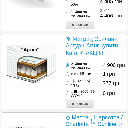
4 405
грн
50%
8 811
✨ Ціни на
4 406
грн
матраци від
❖ Матрац Сонлайн
Артур / Artur купити
Київ ✴️ АКЦІЯ
➤ Ціни на
4 900
грн
матраци від
1
грн
⚡ АКЦІЯ ...☎️...
《ЗНИЖКА》—
777
грн
15 %
...☎... (068) 33-
0
грн
777-47
◇ Матрац Шарлотта /
Sharlotta ™ Sonline ✨