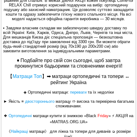
рішення для спальні. В межах діючої АКЦІЇ кожен покупець Come-for
RELAX Chill отримує корисний подарунок на вибір: ортопедичну
подушку або захисний наматрацник. Це дозволяє суттєво заощадити
кошти та одразу забезпечити гігієну нового спального місця. На всі
моделі надається офіційна гарантія виробника — 30 місяців.
• Завдяки власним складам ми забезпечуємо швидку доставку по
всій Україні: Київ, Харків, Одеса, Дніпро, Львів, Чернігів та інші міста.
Для мешканців Києва діє спеціальна пропозиція — безкоштовна
доставка до під'їзду при замовленні від 3300 грн. Ви можете обрати
будь-який стандартний розмір (від 70x190 до 200x200 см) або
замовити виготовлення за індивідуальними параметрами.
♦ Подбайте про свій сон сьогодні, щоб завтра
прокинутися бадьорими та сповненими енергії!
【
Матраци Топ
】
➡ матраци ортопедичні та топери ↔
рейтинг Україна
◈ Ортопедичні матраци:
переваги
та їх недоліки
► Якість ≡
двостороннього
матрацу ➱ висока та перевірена багатьма
споживачами.
❖
Ортопедичні
матраци
купити зі знижкою «Black
Friday
» ⚡ АКЦІЯ на
«MATRAS.ORG.UA»
《
Найкращі
матраци》 для ліжка та топери для диванів ➭ розміри
(см):