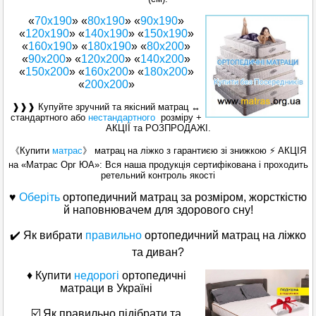
«
70х190
» «
80х190
» «
90х190
»
«
120x190
» «
140х190
» «
150x190
»
«
160x190
» «
180x190
» «
80x200
»
«
90x200
» «
120x200
» «
140x200
»
«
150x200
» «
160х200
» «
180х200
»
«
200x200
»
❱❱❱ Купуйте зручний та якісний матрац ↔
стандартного або
нестандартного
розміру +
АКЦІЇ та РОЗПРОДАЖІ.
《Купити
матрас
》 матрац на ліжко з гарантиєю зі знижкою ⚡ АКЦІЯ
на «Матраc Орг ЮА»: Вся наша продукція сертифікована і проходить
ретельний контроль якості
♥
Оберіть
ортопедичний матрац за розміром, жорсткістю
й наповнювачем для здорового сну!
✔️ Як вибрати
правильно
ортопедичний матрац на ліжко
та диван?
♦ Купити
недорогі
ортопедичні
матраци в Україні
☑️ Як правильно підібрати та