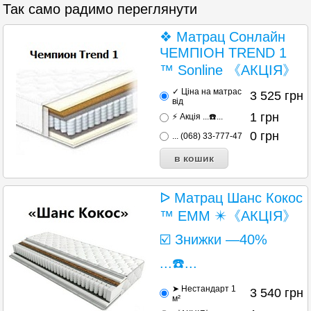
Так само радимо переглянути
❖ Матрац Сонлайн
ЧЕМПІОН TREND 1
™ Sonline 《АКЦІЯ》
✓ Ціна на матрас
3 525
грн
від
1
грн
⚡ Акція ...☎️...
0
грн
... (068) 33-777-47
ᐅ Матрац Шанс Кокос
™ EMM ✴️《АКЦІЯ》
☑️ Знижки —40%
...☎️...
➤ Нестандарт 1
3 540
грн
м²