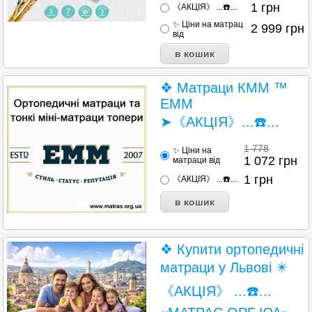
1
грн
《АКЦІЯ》 ...☎️...
✨ Ціни на матрац
2 999
грн
від
❖ Матраци КММ ™
EMM
➤《АКЦІЯ》...☎️...
1 778
✨ Ціни на
1 072
грн
матраци від
1
грн
《АКЦІЯ》 ...☎️...
❖ Купити ортопедичні
матраци у Львові ✴️
《АКЦІЯ》 ...☎️...