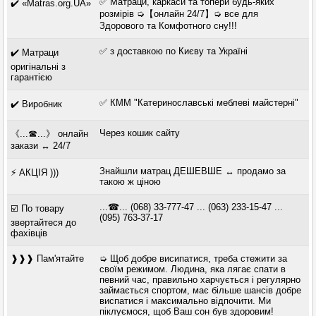
✅ Матраци, каркаси та топери будь-яких
✔️ «Matras.org.UA»
розмірів ➭【онлайн 24/7】➭ все для
Здорового та Комфотного сну!!!
✅ з доставкою по Києву та Україні
✔️ Матраци
оригінальні з
гарантією
✅ КММ "Катеринославські меблеві майстерні"
✔️ Виробник
Через кошик сайту
《...☎...》 онлайн
закази ↔ 24/7
Знайшли матрац ДЕШЕВШЕ ↔ продамо за
⚡ АКЦІЯ )))
такою ж ціною
...☎... (068) 33-777-47 ... (063) 233-15-47 ...
☑️ По товару
(095) 763-37-17
звертайтеся до
фахівців
❱❱❱ Пам'ятайте
➭ Щоб добре висипатися, треба стежити за
своїм режимом. Людина, яка лягає спати в
певний час, правильно харчується і регулярно
займається спортом, має більше шансів добре
виспатися і максимально відпочити. Ми
піклуємося, щоб Ваш сон був здоровим!