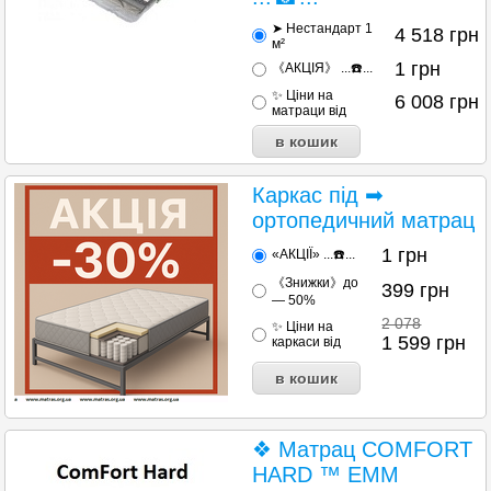
➤ Нестандарт 1
4 518
грн
м²
1
грн
《АКЦІЯ》 ...☎️...
✨ Ціни на
6 008
грн
матраци від
Каркас під ➡
ортопедичний матрац
1
грн
«АКЦІЇ» ...☎️...
《Знижки》до
399
грн
— 50%
2 078
✨ Ціни на
1 599
грн
каркаси від
❖ Матрац COMFORT
HARD ™ EMM