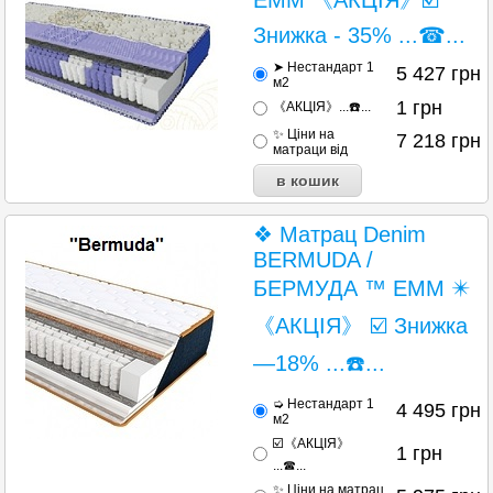
ЕММ 《АКЦІЯ》☑️
Знижка - 35% ...☎...
➤ Нестандарт 1
5 427
грн
м2
1
грн
《АКЦІЯ》...☎️...
✨ Ціни на
7 218
грн
матраци від
❖ Матрац Denim
BERMUDA /
БЕРМУДА ™ ЕММ ✴️
《АКЦІЯ》 ☑️ Знижка
—18% ...☎️...
➭ Нестандарт 1
4 495
грн
м2
☑️《АКЦІЯ》
1
грн
...☎...
✨ Ціни на матрац