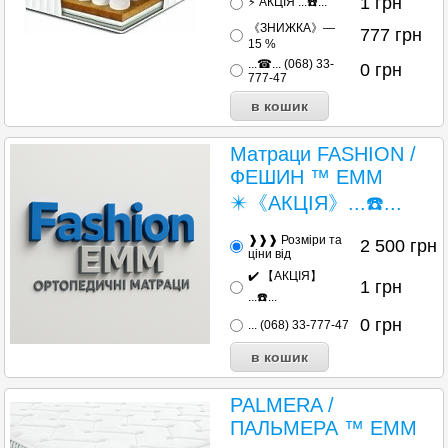
1
грн
⚡ АКЦІЯ ...☎️...
《ЗНИЖКА》—
777
грн
15 %
...☎... (068) 33-
0
грн
777-47
Матраци FASHION /
ФЕШИН ™ EMM
✴️《АКЦІЯ》...☎️...
❱❱❱ Розміри та
2 500
грн
ціни від
✔️ 【АКЦІЯ】
1
грн
...☎️...
0
грн
... (068) 33-777-47
PALMERA /
ПАЛЬМЕРА ™ EMM