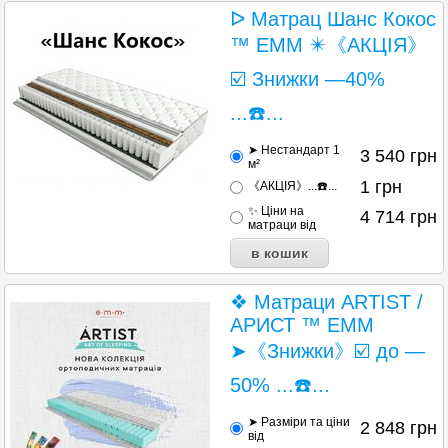
ᐅ Матрац Шанс Кокос
™ EMM ✴️《АКЦІЯ》
☑️ Знижки —40%
...☎️...
➤ Нестандарт 1
3 540
грн
м²
1
грн
《АКЦІЯ》...☎️...
✨ Ціни на
4 714
грн
матраци від
❖ Матраци ARTIST /
АРИСТ ™ EMM
➤《Знижки》☑️ до —
50% ...☎️...
➤ Разміри та ціни
2 848
грн
від