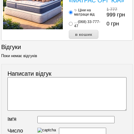
«МАТРАС ОРГ ЮА»
1 777
✨ Ціни на
999
грн
матраци від
... (068) 33-777-
0
грн
47
Відгуки
Поки немає відгуків
Написати відгук
Ім'я
Число