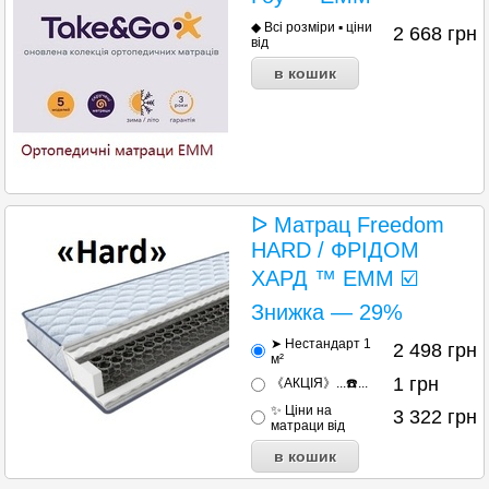
◆ Всі розміри ▪︎ ціни
2 668
грн
від
ᐅ Матрац Freedom
HARD / ФРІДОМ
ХАРД ™ EMM ☑️
Знижка — 29%
➤ Нестандарт 1
2 498
грн
м²
1
грн
《АКЦІЯ》...☎️...
✨ Ціни на
3 322
грн
матраци від