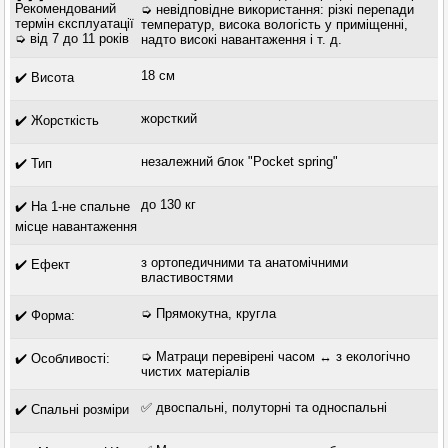
Рекомендований
➭ невідповідне використання: різкі перепади
термін єксплуатації
температур, висока вологість у приміщенні,
➭ від 7 до 11 років
надто високі навантаження і т. д.
18 см
✔️ Висота
жорсткий
✔️ Жорсткість
незалежний блок "Pocket spring"
✔️ Тип
до 130 кг
✔️ На 1-не спальне
місце навантаження
з ортопедичними та анатомічними
✔️ Ефект
властивостями
➭ Прямокутна, кругла
✔️ Форма:
➭ Матраци перевірені часом ↔ з екологічно
✔️ Особливості:
чистих матеріалів
✅ двоспальні, полуторні та односпальні
✔️ Спальні розміри