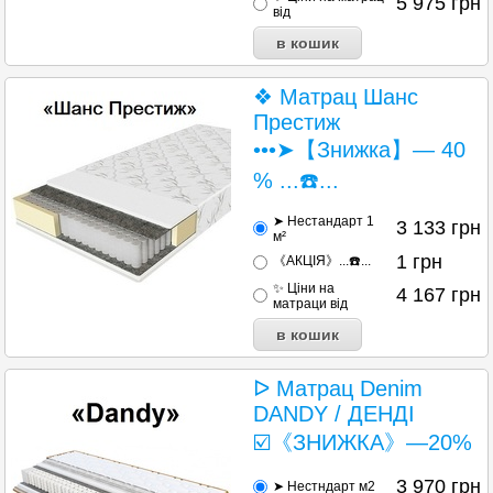
5 975
грн
від
❖ Матрац Шанс
Престиж
•••➤【Знижка】— 40
% ...☎️...
➤ Нестандарт 1
3 133
грн
м²
1
грн
《АКЦІЯ》...☎️...
✨ Ціни на
4 167
грн
матраци від
ᐅ Матрац Denim
DANDY / ДЕНДІ
☑️《ЗНИЖКА》—20%
3 970
грн
➤ Нестндарт м2