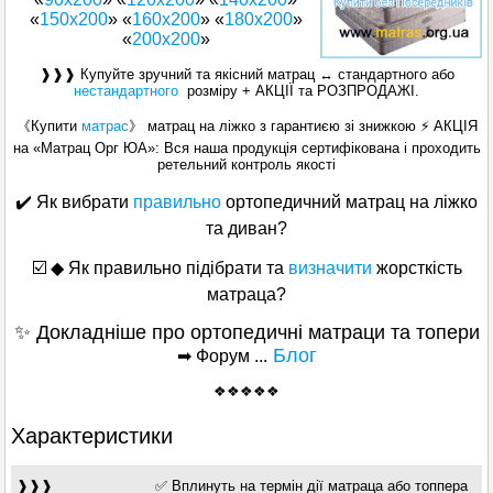
«
150x200
» «
160х200
» «
180х200
»
«
200x200
»
❱❱❱ Купуйте зручний та якісний матрац ↔ стандартного або
нестандартного
розміру + АКЦІЇ та РОЗПРОДАЖІ.
《Купити
матрас
》 матрац на ліжко з гарантиєю зі знижкою ⚡ АКЦІЯ
на «Матрац Орг ЮА»: Вся наша продукція сертифікована і проходить
ретельний контроль якості
✔️ Як вибрати
правильно
ортопедичний матрац на ліжко
та диван?
☑️
◆
Як правильно підібрати та
визначити
жорсткість
матраца?
✨ Докладніше про ортопедичні матраци та топери
Блог
➡ Форум ...
❖❖❖❖❖
Характеристики
❱❱❱
✅ Вплинуть на термін дії матраца або топпера