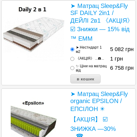
➤ Матрац Sleep&Fly
SF DAILY 2in1 /
ДЕЙЛІ 2в1 《АКЦІЯ》
☑️ Знижки — 15% від
™ ЕММ
➤ Нестндарт 1
5 082
грн
м2
1
грн
《АКЦІЯ》 ...☎️...
✨ Ціни на матрац
6 758
грн
від
➤ Матрац Sleep&Fly
organic EPSILON /
ЕПСІЛОН ✴️
【АКЦІЯ】 ☑️
ЗНИЖКА —30%
...☎...