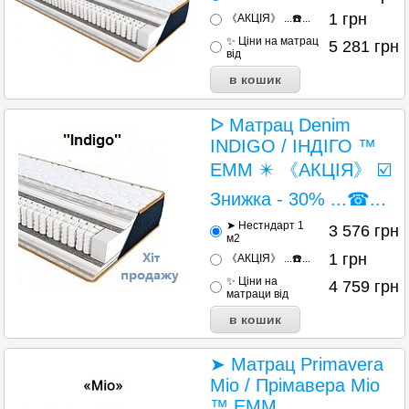
1
грн
《АКЦІЯ》 ...☎️...
✨ Ціни на матрац
5 281
грн
від
ᐅ Матрац Denim
INDIGO / ІНДІГО ™
ЕММ ✴️ 《АКЦІЯ》 ☑️
Знижка - 30% ...☎...
➤ Нестндарт 1
3 576
грн
м2
1
грн
《АКЦІЯ》 ...☎️...
✨ Ціни на
4 759
грн
матраци від
➤ Матрац Primavera
Mio / Прімавера Міо
™ ЕММ