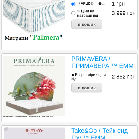
1
грн
《АКЦІЯ》...☎️...
✨ Ціни на
3 999
грн
матраци від
PRIMAVERA /
ПРИМАВЕРА ™ EMM
◆ Всі розміри ▪︎ ціни
2 852
грн
від
Take&Go / Тейк енд
Гоу ™ EMM