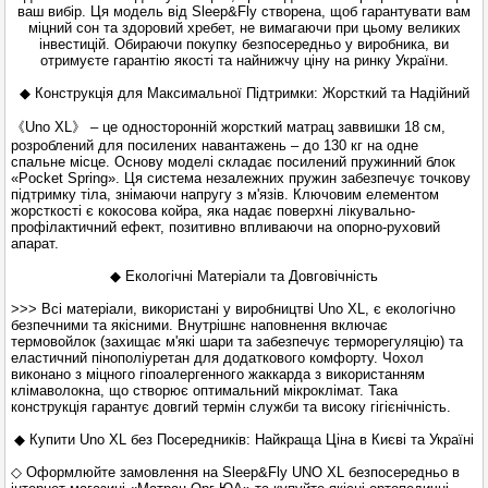
ваш вибір. Ця модель від Sleep&Fly створена, щоб гарантувати вам
міцний сон та здоровий хребет, не вимагаючи при цьому великих
інвестицій. Обираючи покупку безпосередньо у виробника, ви
отримуєте гарантію якості та найнижчу ціну на ринку України.
◆ Конструкція для Максимальної Підтримки: Жорсткий та Надійний
《Uno XL》 – це односторонній жорсткий матрац заввишки 18 см,
розроблений для посилених навантажень – до 130 кг на одне
спальне місце. Основу моделі складає посилений пружинний блок
«Pocket Spring». Ця система незалежних пружин забезпечує точкову
підтримку тіла, знімаючи напругу з м'язів. Ключовим елементом
жорсткості є кокосова койра, яка надає поверхні лікувально-
профілактичний ефект, позитивно впливаючи на опорно-руховий
апарат.
◆ Екологічні Матеріали та Довговічність
>>> Всі матеріали, використані у виробництві Uno XL, є екологічно
безпечними та якісними. Внутрішнє наповнення включає
термовойлок (захищає м'які шари та забезпечує терморегуляцію) та
еластичний пінополіуретан для додаткового комфорту. Чохол
виконано з міцного гіпоалергенного жаккарда з використанням
клімаволокна, що створює оптимальний мікроклімат. Така
конструкція гарантує довгий термін служби та високу гігієнічність.
◆ Купити Uno XL без Посередників: Найкраща Ціна в Києві та Україні
◇ Оформлюйте замовлення на Sleep&Fly UNO XL безпосередньо в