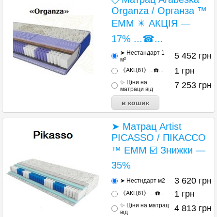
Organza / Органза ™
ЕММ ✴️ АКЦІЯ —
17% ...☎...
➤ Нестандарт 1
5 452
грн
м²
1
грн
《АКЦІЯ》...☎️...
✨ Ціни на
7 253
грн
матраци від
➤ Матрац Artist
PICASSO / ПІКАССО
™ ЕММ ☑️ Знижки —
35%
3 620
грн
➤ Нестндарт м2
1
грн
《АКЦІЯ》 ...☎️...
✨ Ціни на матрац
4 813
грн
від