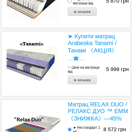
5 870
грн
матраци від
➤ Купити матрац
Arabeska Tanami /
Танамі 《АКЦІЯ》
...☎...
✨ Ціни на матраци
5 999
грн
від
Матрац RELAX DUO /
РЕЛАКС ДУО ™ ЕММ
《ЗНИЖКА》—45%
➤ Нестандарт 1
8 572
грн
м²