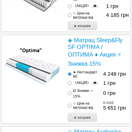
1
грн
《АКЦІЯ》...☎️...
✨ Ціни на
4 185
грн
матраци від
◈ Матрац Sleep&Fly
SF OPTIMA /
ОПТИМА ♦ Акция ⚡
Знижка 15%
➤ Нестандарт
4 248
грн
м2
1
грн
《АКЦІЯ》...☎️...
☑️ Знижки —
0
грн
15%
6 648
✨ Ціни на
5 651
грн
матраци від
◇ Матрац Arabeska