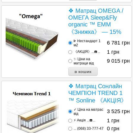
❖ Матрац OMEGA /
ОМЕГА Sleep&Fly
organic ™ ЕММ
《Знижка》 — 15%
ᐈ Нестандарт 1
6 781
грн
м2
1
грн
《АКЦІЯ》...☎️...
✨ Ціни на
9 015
грн
матраци від
❖ Матрац Сонлайн
ЧЕМПІОН TREND 1
™ Sonline 《АКЦІЯ》
✓ Ціна на матрас
3 525
грн
від
1
грн
⚡ Акція ...☎️...
0
грн
... (068) 33-777-47