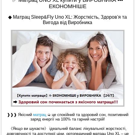
✅ Матрац UNO XL купити у ВИРОБНИКА •••
ЕКОНОМНІШЕ
◆ Матрац Sleep&Fly Uno XL: Жорсткість, Здоров'я та
Вигода від Виробника
❱❱❱ Якісний
матрац
➭ це спокійний та здоровий сон, позитивний
заряд енергії на 100% та гарний настрій!
《Якщо ви шукаєте》 ідеальний баланс лікувальної жорсткості,
довговічності та доступної ціни, ортопедичний матрац Uno XL – це