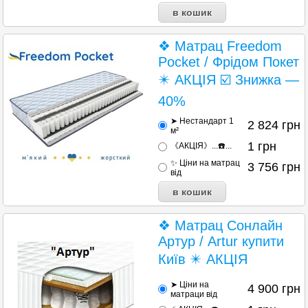
❖ Матрац Freedom
Pocket / Фрідом Покет
✴️ АКЦІЯ ☑️ Знижка —
40%
➤ Нестандарт 1
2 824
грн
м²
1
грн
《АКЦІЯ》...☎️...
✨ Ціни на матрац
3 756
грн
від
❖ Матрац Сонлайн
Артур / Artur купити
Київ ✴️ АКЦІЯ
➤ Ціни на
4 900
грн
матраци від