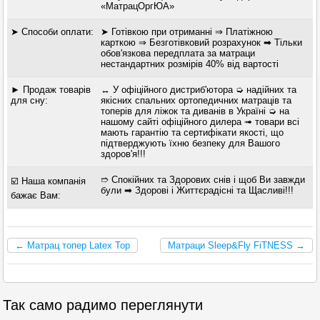
«МатрацОргЮА»
➤ Способи оплати:
➤ Готівкою при отриманні ⇒ Платіжною
карткою ⇒ Безготівковий розрахунок ➡ Тільки
обов'язкова передплата за матраци
нестандартних розмірів 40% від вартості
► Продаж товарів
↔ У офіційного дистриб'ютора ➭ надійних та
для сну:
якісних спальних ортопедичних матраців та
топерів для ліжок та диванів в Україні ➭ на
нашому сайті офіційного дилера ➟ товари всі
мають гарантію та сертифікати якості, що
підтверджують їхню безпеку для Вашого
здоров'я!!!
➱ Спокійних та Здорових снів і щоб Ви завжди
☑️ Наша компанія
були ➡ Здорові і Життєрадісні та Щасливі!!!
бажає Вам:
← Матрац топер Latex Top
Матраци Sleep&Fly FiTNESS →
Так само радимо переглянути