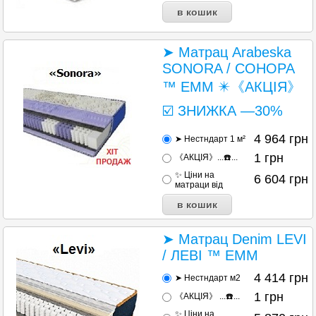
➤ Матрац Arabeska
SONORA / СОНОРА
™ ЕММ ✴️《АКЦІЯ》
☑️ ЗНИЖКА —30%
4 964
грн
➤ Нестндарт 1 м²
1
грн
《АКЦІЯ》...☎️...
✨ Ціни на
6 604
грн
матраци від
➤ Матрац Denim LEVI
/ ЛЕВІ ™ ЕММ
4 414
грн
➤ Нестндарт м2
1
грн
《АКЦІЯ》 ...☎️...
✨ Ціни на