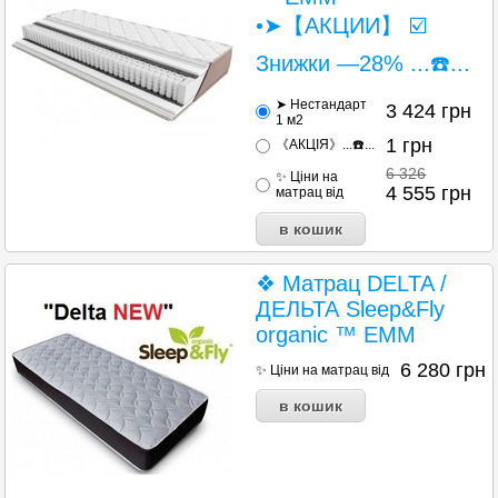
•➤【АКЦИИ】 ☑️
Знижки —28% ...☎️...
➤ Нестандарт
3 424
грн
1 м2
1
грн
《АКЦІЯ》...☎️...
6 326
✨ Ціни на
4 555
грн
матрац від
❖ Матрац DELTA /
ДЕЛЬТА Sleep&Fly
organic ™ ЕММ
6 280
грн
✨ Ціни на матрац від