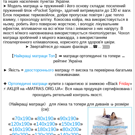
та інших населених пунктах України.
➤ Модель матраца ➭ пружинний і його основу складає посилений
пружинний блок «Pocket Spring», здатний витримувати до 130 кг ваги.
Блок покриває термовойлок, добре пропускає повітря і дає тепло
взимку, і прохолоду влітку. Кокосова койра, яка використовується в
ньому, робить його поверхню жорсткою, і володіє лікувальним
ефектом, впливаючи на всі м'язи тіла і знімаючи з них напругу. В
якості м'якого наповнювача використовується пінополіуретан. Чохол
матраца зроблений з міцного жаккарда, з використанням
гіпоалергенного клімаволокна, корисного для здоров'я шкіри.
➤ Звертайтеся до наших фахівців ...☎... ))))))
【
Найкращі
матраци Топ
】
➡ матраци ортопедичні та топери ↔
рейтинг Україна
► Якість ≡
двостороннього
матрацу ➱ висока та перевірена багатьма
споживачами.
❖
Ортопедичні матраци
купити з гарантиєю зі знижкою «Black
Friday
»
⚡ АКЦІЯ на «MATRAS.ORG.UA»: Вся наша продукція сертифікована і
проходить ретельний контроль якості.
《Найкращі матраци》 для ліжка та топери для диванів ➭ розміри
(см):
«
70х190
» «
80х190
» «
90х190
»
«
120x190
» «
140х190
» «
150x190
»
«
160x190
» «
180x190
» «
80x200
»
«
90x200
» «
120x200
» «
140x200
»