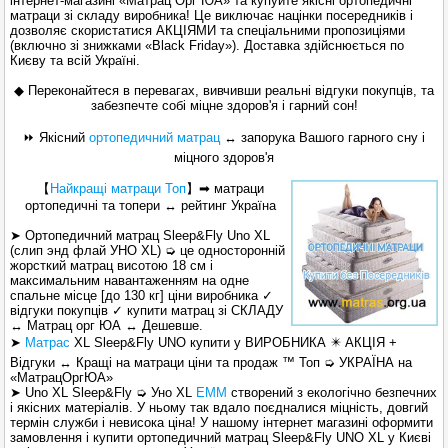
інтернет-магазині «Матрац Орг ЮА» та купуйте якісні ортопедичні
матраци зі складу виробника! Це виключає націнки посередників і
дозволяє скористатися АКЦІЯМИ та спеціальними пропозиціями
(включно зі знижками «Black Friday»). Доставка здійснюється по
Києву та всій Україні.
◆ Переконайтеся в перевагах, вивчивши реальні відгуки покупців, та
забезпечте собі міцне здоров'я і гарний сон!
⏩ Якісний
ортопедичний матрац
↔ запорука Вашого гарного сну і
міцного здоров'я
【
Найкращі
матраци Топ
】
➡ матраци
ортопедичні та топери ↔ рейтинг Україна
➤ Ортопедичний матрац Sleep&Fly Uno ХL
(слип энд флай УНО XL) ➭ це односторонній
жорсткий матрац висотою 18 см і
максимальним навантаженням на одне
спальне місце [до 130 кг] ціни виробника ✓
відгуки покупців ✓ купити матрац зі СКЛАДУ
↔ Матрац орг ЮА ↔ Дешевше.
➤
Матрас
ХL Sleep&Fly UNO купити у ВИРОБНИКА ✴️ АКЦІЯ +
Відгуки ↔ Кращі на матраци ціни та продаж ™ Топ ➭ УКРАЇНА на
«МатрацОргЮА»
➤ Uno XL Sleep&Fly ➭ Уно XL
ЕММ
створений з екологічно безпечних
і якісних матеріалів. У ньому так вдало поєдналися міцність, довгий
термін служби і невисока ціна! У нашому інтернет магазині оформити
замовлення і купити ортопедичний матрац Sleep&Fly UNO ХL у Києві