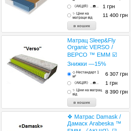
1
грн
《АКЦІЯ》...☎️...
✨ Ціни на
11 400
грн
матраци від
Матрац Sleep&Fly
Organic VERSO /
ВЕРСО ™ ЕММ ☑️
Знижки —15%
◇ Нестандарт 1
6 307
грн
м²
1
грн
《АКЦІЯ》...☎️...
✨ Ціни на матрац
8 390
грн
від
❖ Матрас Damask /
Дамаск Arabeska ™