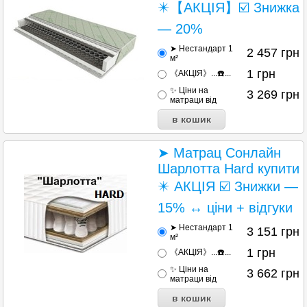
✴️【АКЦІЯ】☑️ Знижка
— 20%
➤ Нестандарт 1
2 457
грн
м²
1
грн
《АКЦІЯ》...☎️...
✨ Ціни на
3 269
грн
матраци від
➤ Матрац Сонлайн
Шарлотта Hard купити
✴️ АКЦІЯ ☑️ Знижки —
15% ↔ ціни + відгуки
➤ Нестандарт 1
3 151
грн
м²
1
грн
《АКЦІЯ》...☎️...
✨ Ціни на
3 662
грн
матраци від