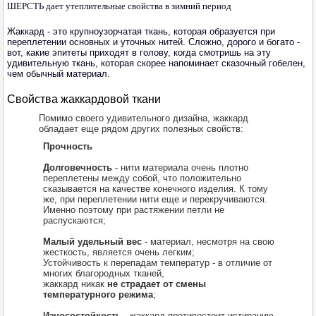
ШЕРСТЬ дает утеплительные свойства в зимний период
Жаккард - это крупноузорчатая ткань, которая образуется при
переплетении основных и уточных нитей. Сложно, дорого и богато -
вот, какие эпитеты приходят в голову, когда смотришь на эту
удивительную ткань, которая скорее напоминает сказочный гобелен,
чем обычный материал.
Свойства жаккардовой ткани
Помимо своего удивительного дизайна, жаккард
обладает еще рядом других полезных свойств:
Прочность
Долговечность
- нити материала очень плотно
переплетены между собой, что положительно
сказывается на качестве конечного изделия. К тому
же, при переплетении нити еще и перекручиваются.
Именно поэтому при растяжении петли не
распускаются;
Малый удельный вес
- материал, несмотря на свою
жесткость, является очень легким;
Устойчивость к перепадам температур - в отличие от
многих благородных тканей,
жаккард никак
не страдает от смены
температурного режима
;
Износостойкость
- жаккард противостоит истиранию,