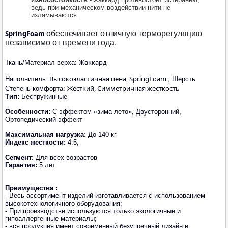
ведь при механическом воздействии нити не
изламываются.
SpringFoam
обеспечивает отличную терморегуляцию
независимо от времени года.
Жаккард
Ткань/Материал верха:
Высокоэластичная пена, SpringFoam
Наполнитель:
, Шерсть
Жесткий, Симметричная жесткость
Степень комфорта:
Тип:
Беспружинные
Особенности:
С эффектом «зима-лето», Двусторонний,
Ортопедический эффект
Максимальная нагрузка:
До 140 кг
Индекс жесткости:
4.5;
Сегмент:
Для всех возрастов
Гарантия:
5 лет
Преимущества :
- Весь ассортимент изделий изготавливается с использованием
высокотехнологичного оборудования;
- При производстве используются только экологичные и
гипоаллергенные материалы;
- вся продукция имеет современный безупречный дизайн и