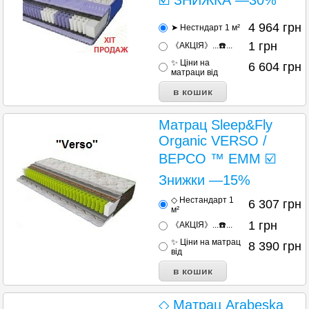
4 964
грн
➤ Нестндарт 1 м²
1
грн
《АКЦІЯ》...☎️...
✨ Ціни на
6 604
грн
матраци від
Матрац Sleep&Fly
Organic VERSO /
ВЕРСО ™ ЕММ ☑️
Знижки —15%
◇ Нестандарт 1
6 307
грн
м²
1
грн
《АКЦІЯ》...☎️...
✨ Ціни на матрац
8 390
грн
від
◇ Матрац Arabeska