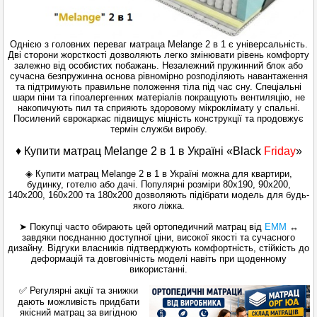
Однією з головних переваг матраца Melange 2 в 1 є універсальність.
Дві сторони жорсткості дозволяють легко змінювати рівень комфорту
залежно від особистих побажань. Незалежний пружинний блок або
сучасна безпружинна основа рівномірно розподіляють навантаження
та підтримують правильне положення тіла під час сну. Спеціальні
шари піни та гіпоалергенних матеріалів покращують вентиляцію, не
накопичують пил та сприяють здоровому мікроклімату у спальні.
Посилений єврокаркас підвищує міцність конструкції та продовжує
термін служби виробу.
♦ Купити матрац Melange 2 в 1 в Україні «Black
Friday
»
◈ Купити матрац Melange 2 в 1 в Україні можна для квартири,
будинку, готелю або дачі. Популярні розміри 80x190, 90x200,
140x200, 160x200 та 180x200 дозволяють підібрати модель для будь-
якого ліжка.
➤ Покупці часто обирають цей ортопедичний матрац від
ЕММ
↔
завдяки поєднанню доступної ціни, високої якості та сучасного
дизайну. Відгуки власників підтверджують комфортність, стійкість до
деформацій та довговічність моделі навіть при щоденному
використанні.
✅ Регулярні акції та знижки
дають можливість придбати
якісний матрац за вигідною