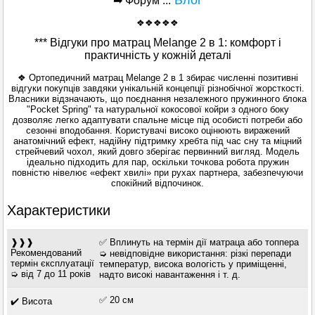
➡ Форум ...
❖❖❖❖❖
*** Відгуки про матрац Melange 2 в 1: комфорт і
практичність у кожній деталі
❖ Ортопедичний матрац Melange 2 в 1 збирає численні позитивні
відгуки покупців завдяки унікальній концепції різнобічної жорсткості.
Власники відзначають, що поєднання незалежного пружинного блока
"Pocket Spring" та натуральної кокосової койри з одного боку
дозволяє легко адаптувати спальне місце під особисті потреби або
сезонні вподобання. Користувачі високо оцінюють виражений
анатомічний ефект, надійну підтримку хребта під час сну та міцний
стрейчевий чохол, який довго зберігає первинний вигляд. Модель
ідеально підходить для пар, оскільки точкова робота пружин
повністю нівелює «ефект хвилі» при рухах партнера, забезпечуючи
спокійний відпочинок.
Характеристики
❱❱❱
✅ Вплинуть на термін дії матраца або топпера
Рекомендований
➭ невідповідне використання: різкі перепади
термін єксплуатації
температур, висока вологість у приміщенні,
➭ від 7 до 11 років
надто високі навантаження і т. д.
✅ 20 см
✔️ Висота