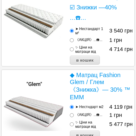
☑️ Знижки —40%
...☎️...
➤ Нестандарт 1
3 540
грн
м²
1
грн
《АКЦІЯ》...☎️...
✨ Ціни на
4 714
грн
матраци від
◆ Матрац Fashion
Glem / Глем
《Знижка》— 30% ™
EMM
4 119
грн
➤ Нестндарт м2
1
грн
《АКЦІЯ》...☎️...
✨ Ціни на
5 477
грн
матраци від