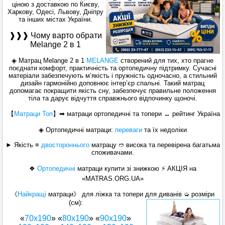
ціною з доставкою по Києву,
Харкову, Одесі, Львову, Дніпру
та інших містах України.
❱❱❱ Чому варто обрати
Melange 2 в 1
◈ Матрац Melange 2 в 1
MELANGE
створений для тих, хто прагне
поєднати комфорт, практичність та ортопедичну підтримку. Сучасні
матеріали забезпечують м’якість і пружність одночасно, а стильний
дизайн гармонійно доповнює інтер’єр спальні. Такий матрац
допомагає покращити якість сну, забезпечує правильне положення
тіла та дарує відчуття справжнього відпочинку щоночі.
【
Матраци Топ
】
➡ матраци ортопедичні та топери ↔ рейтинг Україна
◈ Ортопедичні матраци:
переваги
та їх недоліки
► Якість ≡
двостороннього
матрацу ➱ висока та перевірена багатьма
споживачами.
❖
Ортопедичні
матраци
купити зі знижкою ⚡ АКЦІЯ на
«MATRAS.ORG.UA»
《
Найкращі
матраци》 для ліжка та топери для диванів ➭ розміри
(см):
«
70х190
» «
80х190
» «
90х190
»