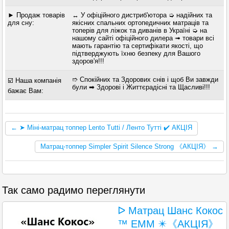
► Продаж товарів
↔ У офіційного дистриб'ютора ➭ надійних та
для сну:
якісних спальних ортопедичних матраців та
топерів для ліжок та диванів в Україні ➭ на
нашому сайті офіційного дилера ➟ товари всі
мають гарантію та сертифікати якості, що
підтверджують їхню безпеку для Вашого
здоров'я!!!
➱ Спокійних та Здорових снів і щоб Ви завжди
☑️ Наша компанія
були ➡ Здорові і Життєрадісні та Щасливі!!!
бажає Вам:
← ➤ Міні-матрац топпер Lento Tutti / Ленто Тутті ✔️ АКЦІЯ
Матрац-топпер Simpler Spirit Silence Strong 《АКЦІЯ》 →
Так само радимо переглянути
ᐅ Матрац Шанс Кокос
™ EMM ✴️《АКЦІЯ》