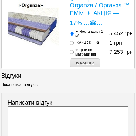
Organza / Органза ™
ЕММ ✴️ АКЦІЯ —
17% ...☎...
➤ Нестандарт 1
5 452
грн
м²
1
грн
《АКЦІЯ》...☎️...
✨ Ціни на
7 253
грн
матраци від
Відгуки
Поки немає відгуків
Написати відгук