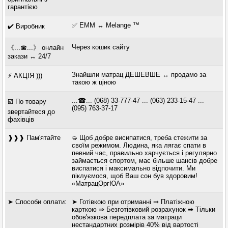
гарантією
✅ EMM ↔ Melange ™
✔️ Виробник
Через кошик сайту
《...☎...》 онлайн
закази ↔ 24/7
Знайшли матрац ДЕШЕВШЕ ↔ продамо за
⚡ АКЦІЯ )))
такою ж ціною
...☎... (068) 33-777-47 ... (063) 233-15-47 ...
☑️ По товару
(095) 763-37-17
звертайтеся до
фахівців
❱❱❱ Пам'ятайте
➭ Щоб добре висипатися, треба стежити за
своїм режимом. Людина, яка лягає спати в
певний час, правильно харчується і регулярно
займається спортом, має більше шансів добре
виспатися і максимально відпочити. Ми
піклуємося, щоб Ваш сон був здоровим!
«МатрацОргЮА»
➤ Способи оплати:
➤ Готівкою при отриманні ⇒ Платіжною
карткою ⇒ Безготівковий розрахунок ➡ Тільки
обов'язкова передплата за матраци
нестандартних розмірів 40% від вартості