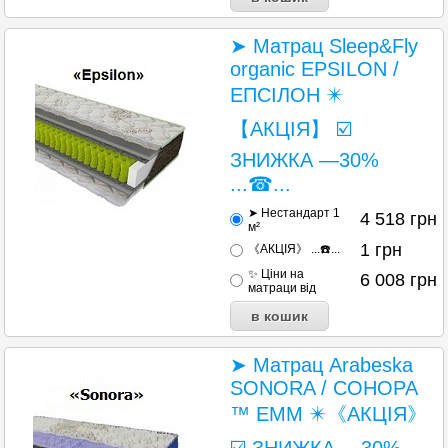
➤ Матрац Sleep&Fly
organic EPSILON /
ЕПСІЛОН ✴️
【АКЦІЯ】 ☑️
ЗНИЖКА —30%
...☎...
➤ Нестандарт 1
4 518
грн
м²
1
грн
《АКЦІЯ》 ...☎️...
✨ Ціни на
6 008
грн
матраци від
➤ Матрац Arabeska
SONORA / СОНОРА
™ ЕММ ✴️《АКЦІЯ》
☑️ ЗНИЖКА —30%