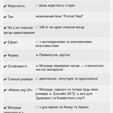
✅ різна жорсткість сторін
✔️ Жорсткість
незалежний блок "Pocket Hard"
✔️ Тип
✅ 140 кг на одне спальне місце
✔️ На 1-не спальне
місце навантаження
✅ з ортопедичними та анатомічними
✔️ Ефект
властивостями
➭ Прямокутна, кругла
✔️ Форма:
➭ Матраци перевірені часом ↔ з екологічно
✔️ Особливості:
чистих матеріалів
✅ двоспальні, полуторні та односпальні
✔️ Спальні розміри
✅ Матраци, каркаси та топери будь-яких
✔️ «Matras.org.UA»
розмірів ➭【онлайн 24/7】➭ все для
Здорового та Комфотного сну!!!
✅ з доставкою по Києву та Україні
✔️ Матраци
оригінальні з