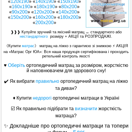
«
120x190
» «
140х190
» «
150x190
»
«
160x190
» «
180x190
» «
80x200
»
«
90x200
» «
120x200
» «
140x200
»
«
150x200
» «
160х200
» «
180х200
»
«
200x200
»
❱❱❱ Купуйте зручний та якісний матрац ↔ стандартного або
нестандартного
розміру + АКЦІЇ та РОЗПРОДАЖІ.
《Купити
матрас
》 матрац на ліжко з гарантиєю зі знижкою ⚡ АКЦІЯ
на «Матраc Орг ЮА»: Вся наша продукція сертифікована і проходить
ретельний контроль якості
♥
Оберіть
ортопедичний матрац за розміром, жорсткістю
й наповнювачем для здорового сну!
✔️ Як вибрати
правильно
ортопедичний матрац на ліжко
та диван?
♦ Купити
недорогі
ортопедичні матраци в Україні
☑️ Як правильно підібрати та
визначити
жорсткість
матраца?
✨ Докладніше про ортопедичні матраци та топери
Блог