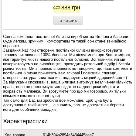
888
грн
977
Сон на комплекті постільної білизни виробництва Brettani з бавовни -
буде легким, зручним і комфортним та такий сон стане звичайною
справою.
Завдання №1 при створенні постільної білизни використовувати
тканину виключно з 100% бавовни. Ми піклуємося про Ваш комфорт,
яке гарантує якість нашого постільної білизни. Всі тканини, які ми
використовуємо на виробництві, проходять ретельний відбір і безліч
різних тестів. Ми з повною впевненістю говоримо, що наші комплекти
постільної білизни принесуть вам яскраві і позитивні спогади,
створені з натуральних тканин і подарують міцний здоровий сон =)
За відгуками споживачів, наша білизна витримує незліченну кількість
прань, воно не електризується і здатне на довгі роки зберігати
яскравість малюнка. Ви зрозумієте про що ми говоримо, як тільки
візьмете комплект в свої руки)
Так само для Вас ми зробили все можливе, щоб ціна була
доступною в такій якості, - а значить, вам не доведеться берегти
його для особливих випадків.
Характеристики
Код товара
614b394a2894a3434445aee7