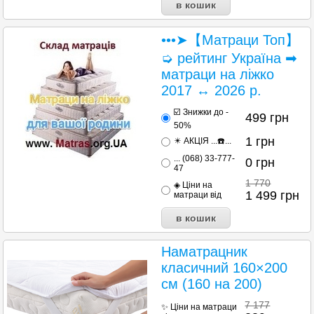
•••➤【Матраци Топ】
➭ рейтинг Україна ➡
матраци на ліжко
2017 ↔ 2026 р.
☑️ Знижки до -
499
грн
50%
1
грн
✴️ АКЦІЯ ...☎️...
... (068) 33-777-
0
грн
47
1 770
◈ Ціни на
1 499
грн
матраци від
Наматрацник
класичний 160×200
см (160 на 200)
7 177
✨ Ціни на матраци