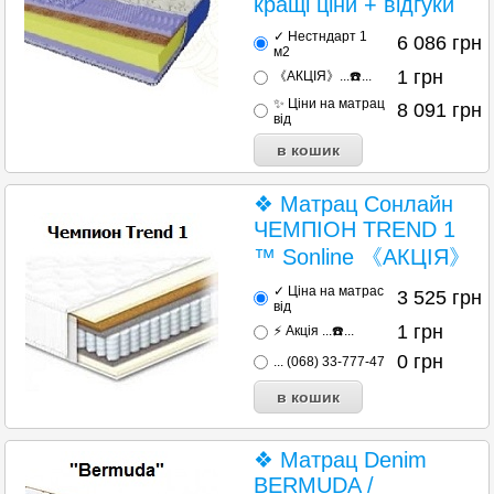
кращі ціни + відгуки
✓ Нестндарт 1
6 086
грн
м2
1
грн
《АКЦІЯ》...☎️...
✨ Ціни на матрац
8 091
грн
від
❖ Матрац Сонлайн
ЧЕМПІОН TREND 1
™ Sonline 《АКЦІЯ》
✓ Ціна на матрас
3 525
грн
від
1
грн
⚡ Акція ...☎️...
0
грн
... (068) 33-777-47
❖ Матрац Denim
BERMUDA /