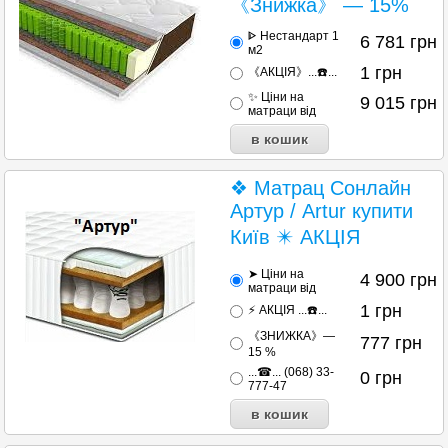
《Знижка》 — 15%
ᐈ Нестандарт 1
6 781
грн
м2
1
грн
《АКЦІЯ》...☎️...
✨ Ціни на
9 015
грн
матраци від
❖ Матрац Сонлайн
Артур / Artur купити
Київ ✴️ АКЦІЯ
➤ Ціни на
4 900
грн
матраци від
1
грн
⚡ АКЦІЯ ...☎️...
《ЗНИЖКА》—
777
грн
15 %
...☎... (068) 33-
0
грн
777-47