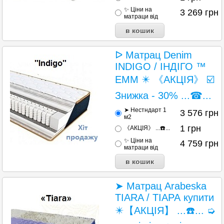
✨ Ціни на
3 269
грн
матраци від
ᐅ Матрац Denim
INDIGO / ІНДІГО ™
ЕММ ✴️ 《АКЦІЯ》 ☑️
Знижка - 30% ...☎...
➤ Нестндарт 1
3 576
грн
м2
1
грн
《АКЦІЯ》 ...☎️...
✨ Ціни на
4 759
грн
матраци від
➤ Матрац Arabeska
TIARA / ТІАРА купити
✴️【АКЦІЯ】 ...☎️... ➭