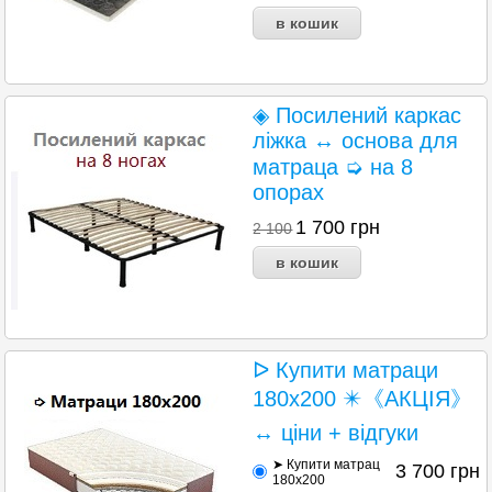
◈ Посилений каркас
ліжка ↔ основа для
матраца ➭ на 8
опорах
1 700
грн
2 100
ᐅ Купити матраци
180х200 ✴️《АКЦІЯ》
↔ ціни + відгуки
➤ Купити матрац
3 700
грн
180х200