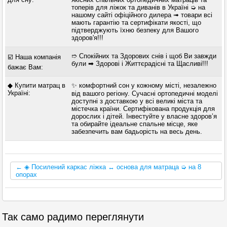
топерів для ліжок та диванів в Україні ➭ на
нашому сайті офіційного дилера ➟ товари всі
мають гарантію та сертифікати якості, що
підтверджують їхню безпеку для Вашого
здоров'я!!!
➱ Спокійних та Здорових снів і щоб Ви завжди
☑️ Наша компанія
були ➡ Здорові і Життєрадісні та Щасливі!!!
бажає Вам:
◆ Купити матрац в
✨ комфортний сон у кожному місті, незалежно
Україні:
від вашого регіону. Сучасні ортопедичні моделі
доступні з доставкою у всі великі міста та
містечка країни. Сертифікована продукція для
дорослих і дітей. Інвестуйте у власне здоров’я
та обирайте ідеальне спальне місце, яке
забезпечить вам бадьорість на весь день.
← ◈ Посилений каркас ліжка ↔ основа для матраца ➭ на 8
опорах
Так само радимо переглянути