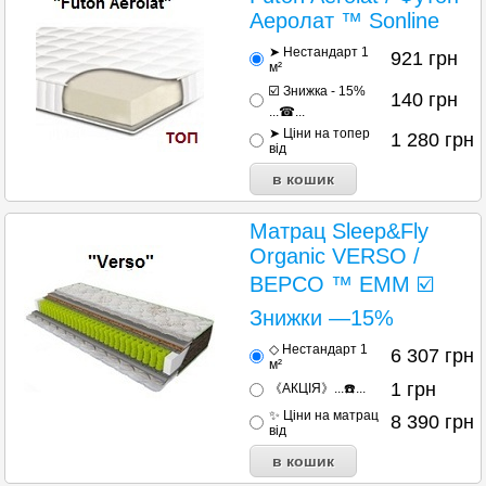
Аеролат ™ Sonline
➤ Нестандарт 1
921
грн
м²
☑️ Знижка - 15%
140
грн
...☎...
➤ Ціни на топер
1 280
грн
від
Матрац Sleep&Fly
Organic VERSO /
ВЕРСО ™ ЕММ ☑️
Знижки —15%
◇ Нестандарт 1
6 307
грн
м²
1
грн
《АКЦІЯ》...☎️...
✨ Ціни на матрац
8 390
грн
від