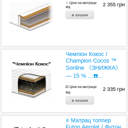
✨ Ціни на матраци
2 355
грн
від
Чемпіон Кокос /
Champion Cocos ™
Sonline 《ЗНИЖКА》
— 15 % ...☎️...
☑️ Ціни на матраци
2 335
грн
від
≡ Матрац топпер
Futon Aerolat / Футон