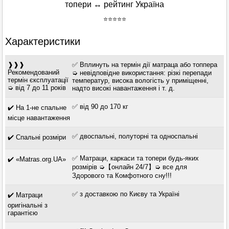
топери ↔ рейтинг Україна
⭐⭐⭐⭐⭐
Характеристики
❱❱❱
✅ Вплинуть на термін дії матраца або топпера
Рекомендований
➭ невідповідне використання: різкі перепади
термін єксплуатації
температур, висока вологість у приміщенні,
➭ від 7 до 11 років
надто високі навантаження і т. д.
✅ від 90 до 170 кг
✔️ На 1-не спальне
місце навантаження
✅ двоспальні, полуторні та односпальні
✔️ Спальні розміри
✅ Матраци, каркаси та топери будь-яких
✔️ «Matras.org.UA»
розмірів ➭【онлайн 24/7】➭ все для
Здорового та Комфотного сну!!!
✅ з доставкою по Києву та Україні
✔️ Матраци
оригінальні з
гарантією