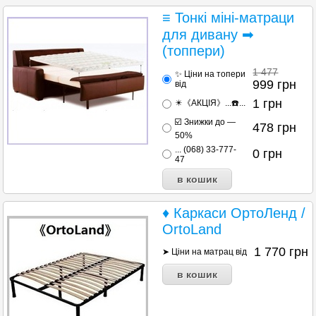
≡ Тонкі міні-матраци
для дивану ➡
(топпери)
1 477
✨ Ціни на топери
999
грн
від
1
грн
✴️《АКЦІЯ》...☎️...
☑️ Знижки до —
478
грн
50%
... (068) 33-777-
0
грн
47
♦ Каркаси ОртоЛенд /
OrtoLand
1 770
грн
➤ Ціни на матрац від