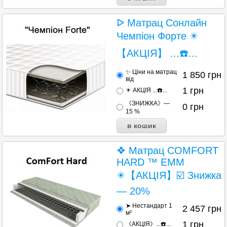
ᐅ Матрац Сонлайн
Чемпіон Форте ✴️
【АКЦІЯ】 ...☎️...
✨ Ціни на матрац
1 850
грн
від
1
грн
✴️ АКЦІЯ ...☎️...
《ЗНИЖКА》—
0
грн
15 %
❖ Матрац COMFORT
HARD ™ EMM
✴️【АКЦІЯ】☑️ Знижка
— 20%
➤ Нестандарт 1
2 457
грн
м²
1
грн
《АКЦІЯ》...☎️...