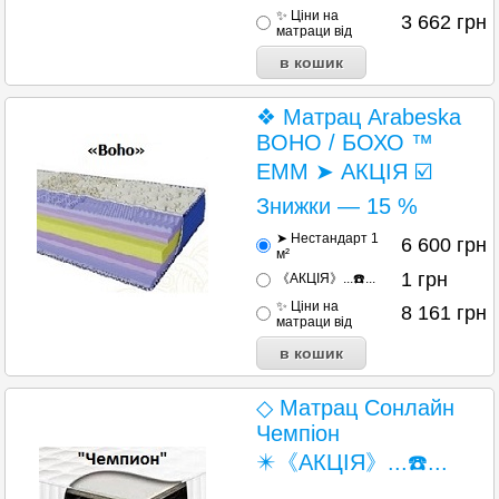
✨ Ціни на
3 662
грн
матраци від
❖ Матрац Arabeska
BOHO / БОХО ™
ЕММ ➤ АКЦІЯ ☑️
Знижки — 15 %
➤ Нестандарт 1
6 600
грн
м²
1
грн
《АКЦІЯ》...☎️...
✨ Ціни на
8 161
грн
матраци від
◇ Матрац Сонлайн
Чемпіон
✴️《АКЦІЯ》...☎️...