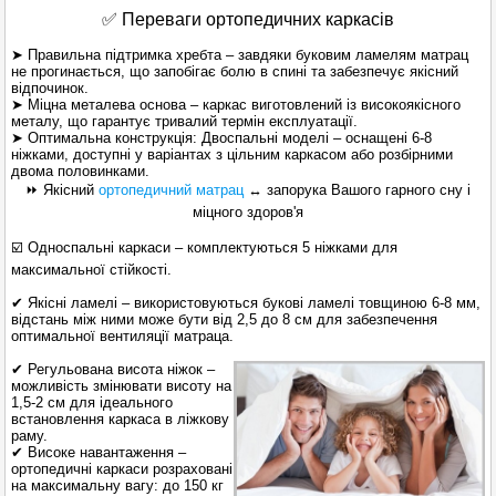
✅ Переваги ортопедичних каркасів
➤ Правильна підтримка хребта – завдяки буковим ламелям матрац
не прогинається, що запобігає болю в спині та забезпечує якісний
відпочинок.
➤ Міцна металева основа – каркас виготовлений із високоякісного
металу, що гарантує тривалий термін експлуатації.
➤ Оптимальна конструкція: Двоспальні моделі – оснащені 6-8
ніжками, доступні у варіантах з цільним каркасом або розбірними
двома половинками.
⏩ Якісний
ортопедичний матрац
↔ запорука Вашого гарного сну і
міцного здоров'я
☑️ Односпальні каркаси – комплектуються 5 ніжками для
максимальної стійкості.
✔ Якісні ламелі – використовуються букові ламелі товщиною 6-8 мм,
відстань між ними може бути від 2,5 до 8 см для забезпечення
оптимальної вентиляції матраца.
✔ Регульована висота ніжок –
можливість змінювати висоту на
1,5-2 см для ідеального
встановлення каркаса в ліжкову
раму.
✔ Високе навантаження –
ортопедичні каркаси розраховані
на максимальну вагу: до 150 кг