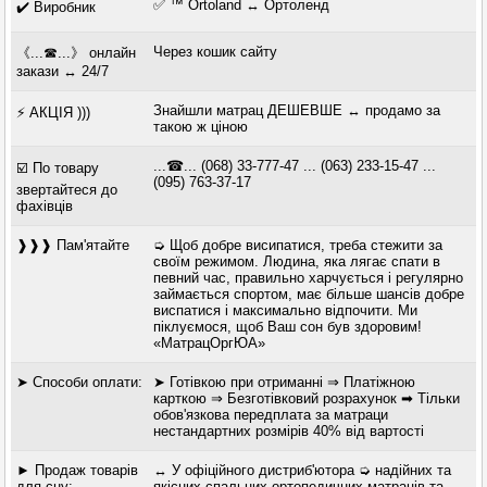
✅ ™ Ortoland ↔ Ортоленд
✔️ Виробник
Через кошик сайту
《...☎...》 онлайн
закази ↔ 24/7
Знайшли матрац ДЕШЕВШЕ ↔ продамо за
⚡ АКЦІЯ )))
такою ж ціною
...☎... (068) 33-777-47 ... (063) 233-15-47 ...
☑️ По товару
(095) 763-37-17
звертайтеся до
фахівців
❱❱❱ Пам'ятайте
➭ Щоб добре висипатися, треба стежити за
своїм режимом. Людина, яка лягає спати в
певний час, правильно харчується і регулярно
займається спортом, має більше шансів добре
виспатися і максимально відпочити. Ми
піклуємося, щоб Ваш сон був здоровим!
«МатрацОргЮА»
➤ Способи оплати:
➤ Готівкою при отриманні ⇒ Платіжною
карткою ⇒ Безготівковий розрахунок ➡ Тільки
обов'язкова передплата за матраци
нестандартних розмірів 40% від вартості
► Продаж товарів
↔ У офіційного дистриб'ютора ➭ надійних та
для сну:
якісних спальних ортопедичних матраців та