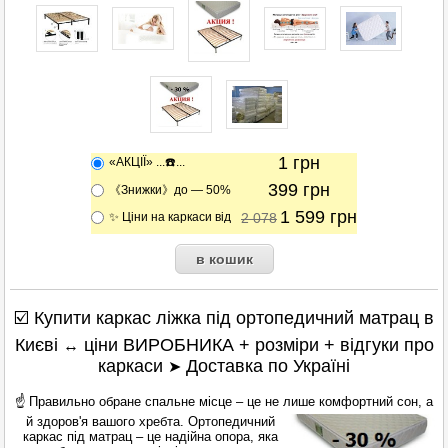
1
грн
«АКЦІЇ» ...☎️...
399
грн
《Знижки》до — 50%
1 599
грн
✨ Ціни на каркаси від
2 078
☑️ Купити каркас ліжка під ортопедичний матрац в
Києві
ціни ВИРОБНИКА + розміри + відгуки про
↔
каркаси
Доставка по Україні
➤
☝ Правильно обране спальне місце – це не лише комфортний сон, а
й здоров'я вашого хребта.
Ортопедичний
каркас під матрац – це надійна опора, яка