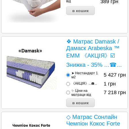
389
грн
від
❖ Матрас Damask /
Дамаск Arabeska ™
ЕММ 《АКЦІЯ》☑️
Знижка - 35% ...☎...
➤ Нестандарт 1
5 427
грн
м2
1
грн
《АКЦІЯ》...☎️...
✨ Ціни на
7 218
грн
матраци від
◇ Матрас Сонлайн
Чемпіон Кокос Forte