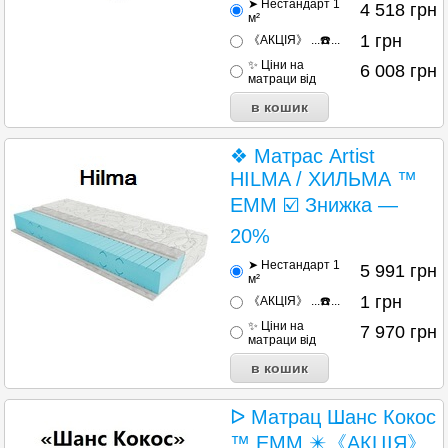
➤ Нестандарт 1
4 518
грн
м²
1
грн
《АКЦІЯ》 ...☎️...
✨ Ціни на
6 008
грн
матраци від
❖ Матрас Artist
HILMA / ХИЛЬМА ™
ЕММ ☑️ Знижка —
20%
➤ Нестандарт 1
5 991
грн
м²
1
грн
《АКЦІЯ》 ...☎️...
✨ Ціни на
7 970
грн
матраци від
ᐅ Матрац Шанс Кокос
™ EMM ✴️《АКЦІЯ》