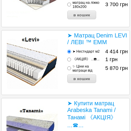
матрац на ліжко
3 700
грн
180х200
➤ Матрац Denim LEVI
/ ЛЕВІ ™ ЕММ
4 414
грн
➤ Нестндарт м2
1
грн
《АКЦІЯ》 ...☎️...
✨ Ціни на
5 870
грн
матраци від
➤ Купити матрац
Arabeska Tanami /
Танамі 《АКЦІЯ》
...☎...