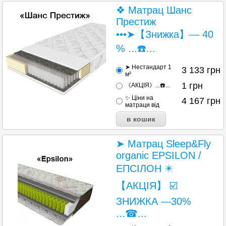
❖ Матрац Шанс
Престиж
•••➤【Знижка】— 40
% ...☎️...
➤ Нестандарт 1
3 133
грн
м²
1
грн
《АКЦІЯ》...☎️...
✨ Ціни на
4 167
грн
матраци від
➤ Матрац Sleep&Fly
organic EPSILON /
ЕПСІЛОН ✴️
【АКЦІЯ】 ☑️
ЗНИЖКА —30%
...☎...