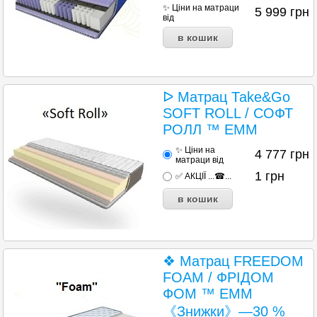
✨ Ціни на матраци
5 999
грн
від
ᐅ Матрац Таke&Go
SOFT ROLL / СОФТ
РОЛЛ ™ ЕММ
✨ Ціни на
4 777
грн
матраци від
1
грн
✅ АКЦІЇ ...☎...
❖ Матрац FREEDOM
FOAM / ФРІДОМ
ФОМ ™ ЕММ
《Знижки》—30 %