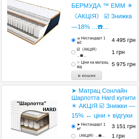
БЕРМУДА ™ ЕММ ✴️
《АКЦІЯ》 ☑️ Знижка
—18% ...☎️...
➭ Нестандарт 1
4 495
грн
м2
☑️《АКЦІЯ》
1
грн
...☎...
✨ Ціни на матрац
5 975
грн
від
➤ Матрац Сонлайн
Шарлотта Hard купити
✴️ АКЦІЯ ☑️ Знижки —
15% ↔ ціни + відгуки
➤ Нестандарт 1
3 151
грн
м²
1
грн
《АКЦІЯ》...☎️...