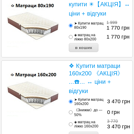
купити ✴️【АКЦІЯ】↔
ціни + відгуки
1 999
➤ Купити матрац
1 770
грн
80х190
◈ матрац на
1 770
грн
ліжко 80х200
❖ Купити матраци
160х200 《АКЦІЯ》
...☎️... ↔ ціни +
відгуки
➤ Купити матрац
3 470
грн
160х200
《Знижки》до —
0
грн
50%
3 770
◈ матрац на
3 470
грн
ліжко 160х200