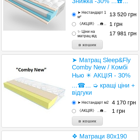
Знижка -30% ...☎️...
➤ Нестандарт 1
13 520
грн
м²
1
грн
《АКЦІЯ》 ...☎️...
✨ Ціни на
17 981
грн
матрац від
➤ Матрац Sleep&Fly
Comby New / Комбі
Нью ✴️ АКЦІЯ - 30%
...☎... ➭ кращі ціни +
відгуки
4 170
грн
➤ Нестандарт м2
1
грн
《АКЦІЯ》 ...☎️...
❖ Матраци 80х190