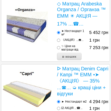
◇ Матрац Arabeska
Organza / Органза ™
ЕММ ✴️ АКЦІЯ —
17% ...☎...
➤ Нестандарт 1
5 452
грн
м²
1
грн
《АКЦІЯ》...☎️...
✨ Ціни на
7 253
грн
матраци від
ᐅ Матрац Denim Capri
/ Капрі ™ ЕММ •➤
《АКЦІЯ》 — 35%
...☎... ➭ кращі ціни +
відгуки
4 294
грн
► Нестандарт м2
1
грн
☑️ АКЦІЯ ...☎...