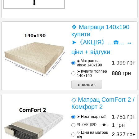
❖ Матраци 140х190
купити
➤《АКЦІЯ》...☎️... ↔
ціни + відгуки
◈ Матрац на
1 999
грн
ліжко 140x190
➤ Купити топпер
888
грн
140x190
◇ Матрац ComFort 2 /
Комфорт 2
1 751
грн
➤ Нестндарт м2
1
грн
☑️《АКЦІЯ》 ...☎️...
✨ Ціни на матрац
2 327
грн
від