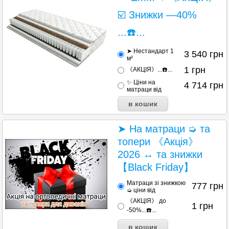
☑️ Знижки —40%
...☎️...
➤ Нестандарт 1
3 540
грн
м²
1
грн
《АКЦІЯ》...☎️...
✨ Ціни на
4 714
грн
матраци від
➤ На матраци ➭ та
топери 《Акція》
2026 ↔ та знижки
【Black Friday】
Матраци зі знижкою
777
грн
➭ ціни від
《АКЦІЯ》 до
1
грн
-50%...☎️...