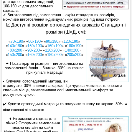
для односпальних моделей,
100-150 кг для двоспальних
каркасів.
✔ Виготовлення під замовлення – окрім стандартних розмірів,
можливе виготовлення індивідуальних розмірів під ваші потреби.
☑️ Доступні розміри ортопедичних каркасів Стандартні
розміри (Ш×Д, см):
«
70х190
» «
80х190
» «
90х190
» «
120x190
»
«
140х190
» «
150x190
» «
160x190
» «
180x190
»
«
80x200
» «
90x200
» «
120x200
» «
140x200
»
«
150x200
» «
160х200
» «
180х200
» «
200x200
»
✦ Нестандартні розміри – виготовляємо на
замовлення! Акція – Знижка -30% на каркас
при купівлі матраца!
• Купуючи ортопедичний матрац, ви
отримуєте -30% знижки на каркас! Це чудова можливість оновити
спальне місце, забезпечивши собі максимальний комфорт за
доступною ціною.
✔️ Купити ортопедичні матраци та получити знижку на каркас -30% ➭
ціни вказані зі знижкою
♦ Як замовити каркас для
ліжка? Оформити замовлення
можна онлайн на сайті
Matras.Org.UA у будь-який час –