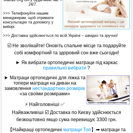
24/7.
>>> Телефонуйте нашим
менеджерам, щоб отримати
консультацію та допомогу у
виборі.
>>> Доставка здійснюється по всій Україні – швидко та зручно!
☑️ Не зволікайте! Оновіть спальне місце та подаруйте
собі комфортний та здоровий сон вже сьогодні!
►
Як вибрати ортопедичні матраци під каркас
правильно вибрати
?
► Матраци ортопедичні для ліжка та
топери матраци на диван на
замовлення
нестандартних розмірів
«за своїми розмірами»
⚡ Найголовніші
✅
Найважливіші
☑️ Доставка по Києву здійснюється
безкоштовно якщо сума перевищує 3300 грн.
【
Найкращі
ортопедичні
матраци Топ
】
➡ матраци та