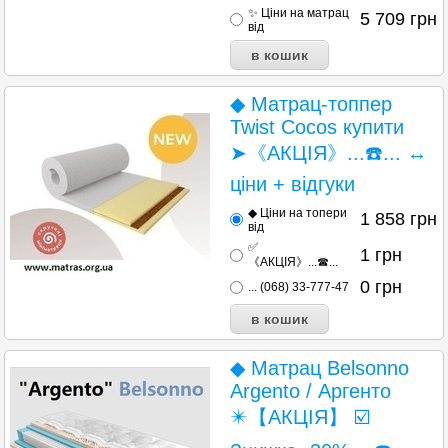
✨ Ціни на матрац
5 709
грн
від
◆ Матрац-топпер
Twist Cocos купити
➤《АКЦІЯ》...☎️... ↔
ціни + відгуки
◆ Ціни на топери
1 858
грн
від
✅
1
грн
《АКЦІЯ》...☎...
0
грн
... (068) 33-777-47
◆ Матрац Belsonno
Argento / Аргенто
✴️【АКЦІЯ】 ☑️