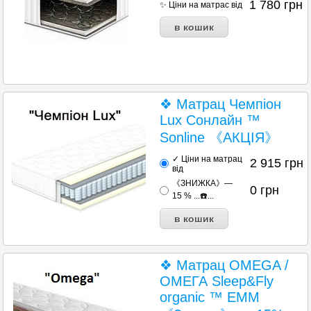
1 780
грн
✨ Ціни на матрас від
❖ Матрац Чемпіон
Lux Сонлайн ™
Sonline 《АКЦІЯ》
✓ Ціни на матрац
2 915
грн
від
《ЗНИЖКА》—
0
грн
15 % ...☎️...
❖ Матрац OMEGA /
ОМЕГА Sleep&Fly
organic ™ ЕММ