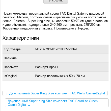
Новая коллекция премиальной серии ТАС Digital Saten с цифровой
печатью. Мягкий, плотный сатин и красивые рисунки на постельном
белье. Размер - Super king size, 4 наволочки 50*70 см (две с воланом
и две обычные), пододеяльник 240*260 см, простынь 275*290 см.
Фирменная подарочная упаковка. Произведено в Турции.
Характеристики
Код товара
615c3979d9012c108356dbb9
Наличие
+
Параметр
Размер:Евро++
isOriginal
Размер наволочки:4 x 50 х 70 см
← Двуспальный Super King Size комплект TAC Wells Сатин-Digital
Двуспальный Super King Size комплект TAC Paradise Green
Сатин-Digital →