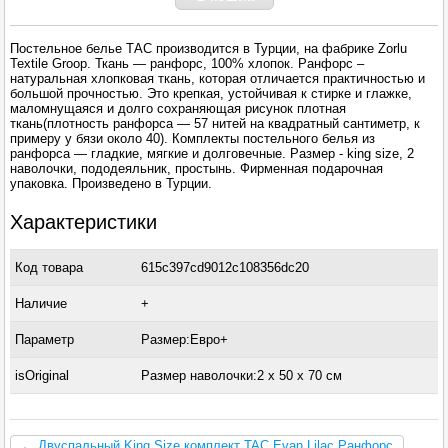
Постельное белье ТАС производится в Турции, на фабрике Zorlu
Textile Groop. Ткань — ранфорс, 100% хлопок. Ранфорс –
натуральная хлопковая ткань, которая отличается практичностью и
большой прочностью. Это крепкая, устойчивая к стирке и глажке,
маломнущаяся и долго сохраняющая рисунок плотная
ткань(плотность ранфорса — 57 нитей на квадратный сантиметр, к
примеру у бязи около 40). Комплекты постельного белья из
ранфорса — гладкие, мягкие и долговечные. Размер - king size, 2
наволочки, пододеяльник, простынь. Фирменная подарочная
упаковка. Произведено в Турции.
Характеристики
Код товара
615c397cd9012c108356dc20
Наличие
+
Параметр
Размер:Евро+
isOriginal
Размер наволочки:2 x 50 х 70 см
← Двуспальный King Size комплект TAC Evan Lilac Ранфорс