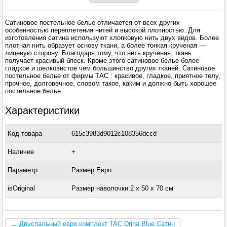
Сатиновое постельное белье отличается от всех других
особенностью переплетения нитей и высокой плотностью. Для
изготовления сатина используют хлопковую нить двух видов. Более
плотная нить образует основу ткани, а более тонкая крученая —
лицевую сторону. Благодаря тому, что нить крученая, ткань
получает красивый блеск. Кроме этого сатиновое белье более
гладкое и шелковистое чем большинство других тканей. Сатиновое
постельное белье от фирмы ТАС : красивое, гладкое, приятное телу,
прочное, долговечное, словом такое, каким и должно быть хорошее
постельное белье.
Характеристики
Код товара
615c3983d9012c108356dccd
Наличие
+
Параметр
Размер:Евро
isOriginal
Размер наволочки:2 x 50 х 70 см
← Двуспальный евро комплект TAC Drina Blue Сатин