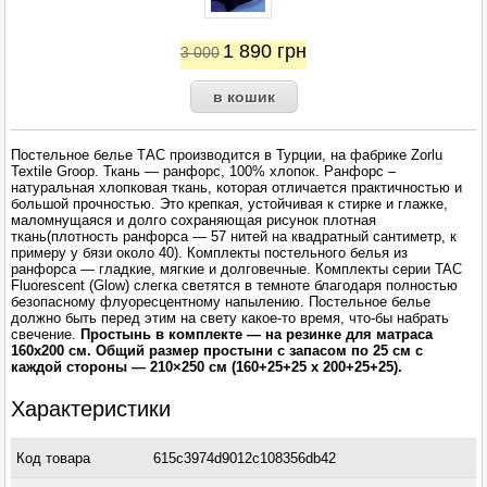
1 890
грн
3 000
Постельное белье ТАС производится в Турции, на фабрике Zorlu
Textile Groop. Ткань — ранфорс, 100% хлопок. Ранфорс –
натуральная хлопковая ткань, которая отличается практичностью и
большой прочностью. Это крепкая, устойчивая к стирке и глажке,
маломнущаяся и долго сохраняющая рисунок плотная
ткань(плотность ранфорса — 57 нитей на квадратный сантиметр, к
примеру у бязи около 40). Комплекты постельного белья из
ранфорса — гладкие, мягкие и долговечные. Комплекты серии TAC
Fluorescent (Glow) слегка светятся в темноте благодаря полностью
безопасному флуоресцентному напылению. Постельное белье
должно быть перед этим на свету какое-то время, что-бы набрать
свечение.
Простынь в комплекте — на резинке для матраса
160х200 см. Общий размер простыни с запасом по 25 см с
каждой стороны — 210×250 см (160+25+25 x 200+25+25).
Характеристики
Код товара
615c3974d9012c108356db42