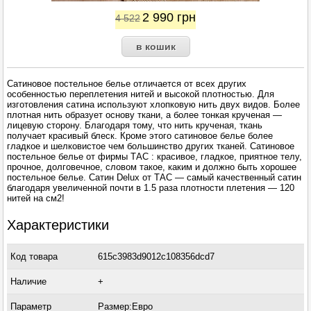
2 990
грн
4 522
Сатиновое постельное белье отличается от всех других
особенностью переплетения нитей и высокой плотностью. Для
изготовления сатина используют хлопковую нить двух видов. Более
плотная нить образует основу ткани, а более тонкая крученая —
лицевую сторону. Благодаря тому, что нить крученая, ткань
получает красивый блеск. Кроме этого сатиновое белье более
гладкое и шелковистое чем большинство других тканей. Сатиновое
постельное белье от фирмы ТАС : красивое, гладкое, приятное телу,
прочное, долговечное, словом такое, каким и должно быть хорошее
постельное белье. Сатин Delux от ТАС — самый качественный сатин
благодаря увеличенной почти в 1.5 раза плотности плетения — 120
нитей на см2!
Характеристики
Код товара
615c3983d9012c108356dcd7
Наличие
+
Параметр
Размер:Евро