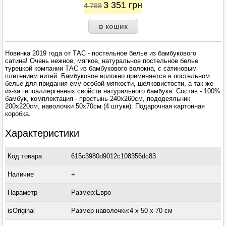
3 351
грн
4 788
Новинка 2019 года от ТАС - постельное белье из бамбукового
сатина! Очень нежное, мягкое, натуральное постельное белье
турецкой компании ТАС из бамбукового волокна, с сатиновым
плетением нитей. Бамбуковое волокно применяется в постельном
белье для придания ему особой мягкости, шелковистости, а так-же
из-за гипоаллергенных свойств натурального бамбука. Состав - 100%
бамбук, комплектация - простынь 240х260см, пододеяльник
200х220см, наволочки 50х70см (4 штуки). Подарочная картонная
коробка.
Характеристики
Код товара
615c3980d9012c108356dc83
Наличие
+
Параметр
Размер:Евро
isOriginal
Размер наволочки:4 x 50 х 70 см