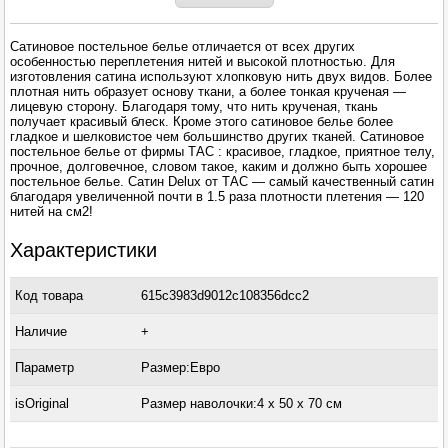
Сатиновое постельное белье отличается от всех других
особенностью переплетения нитей и высокой плотностью. Для
изготовления сатина используют хлопковую нить двух видов. Более
плотная нить образует основу ткани, а более тонкая крученая —
лицевую сторону. Благодаря тому, что нить крученая, ткань
получает красивый блеск. Кроме этого сатиновое белье более
гладкое и шелковистое чем большинство других тканей. Сатиновое
постельное белье от фирмы ТАС : красивое, гладкое, приятное телу,
прочное, долговечное, словом такое, каким и должно быть хорошее
постельное белье. Сатин Delux от ТАС — самый качественный сатин
благодаря увеличенной почти в 1.5 раза плотности плетения — 120
нитей на см2!
Характеристики
Код товара
615c3983d9012c108356dcc2
Наличие
+
Параметр
Размер:Евро
isOriginal
Размер наволочки:4 x 50 х 70 см