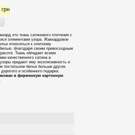
0
грн
ккард это ткань сатинового плетения с
ися элементами узора. Жаккардовое
елье относиться к элитному
белью, благодаря своим превосходным
красоте. Ткань обладает всеми
ми качественного сатина а
узоры придают ему эксклюзивность и
ое постельное белье больше других
 дорогого и особенного подарка.
акован в фирменную картонную
.