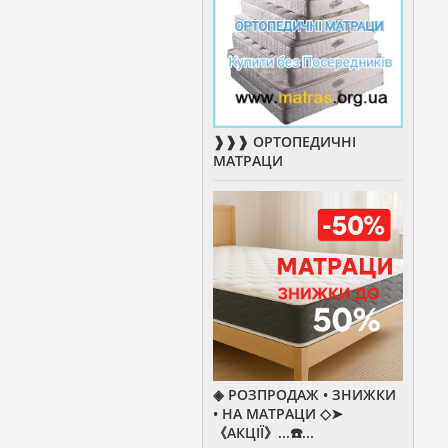
❱❱❱ ОРТОПЕДИЧНІ
МАТРАЦИ
◈ РОЗПРОДАЖ • ЗНИЖКИ
• НА МАТРАЦИ ◇➤
《АКЦІЇ》...☎️...