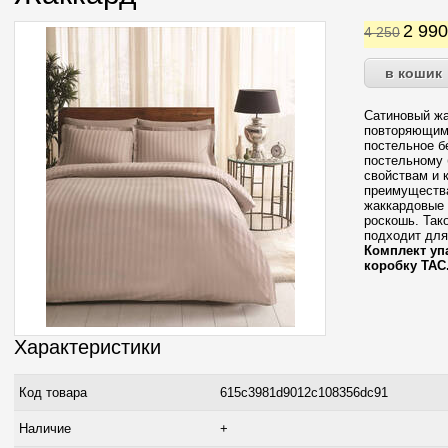
2 99
4 250
Сатиновый жа
повторяющим
постельное б
постельному 
свойствам и 
преимущества
жаккардовые 
роскошь. Так
подходит для
Комплект уп
коробку ТАС
Характеристики
Код товара
615c3981d9012c108356dc91
Наличие
+