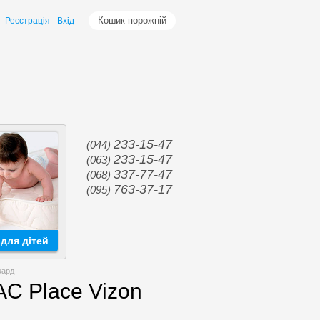
Кошик порожній
Реєстрація
Вхід
233-15-47
(044)
233-15-47
(063)
337-77-47
(068)
763-37-17
(095)
для дітей
кард
C Place Vizon