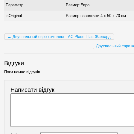
Параметр
Размер:Евро
isOriginal
Размер наволочки:4 x 50 х 70 см
← Двуспальный евро комплект TAC Place Lilac Жаккард
Двуспальный евро к
Відгуки
Поки немає відгуків
Написати відгук