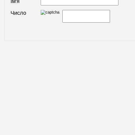
Ім'я
Число