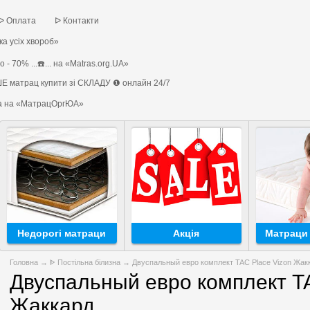
ᐅ Оплата
ᐅ Контакти
а усіх хвороб»
 - 70% ...☎️... на «Matras.org.UA»
Е матрац купити зі СКЛАДУ ❶ онлайн 24/7
на на «МатрацОргЮА»
Недорогі матраци
Акція
Матраци 
Головна
→
ᐈ Постільна білизна
→ Двуспальный евро комплект TAC Place Vizon Жак
Двуспальный евро комплект TA
Жаккард