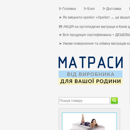
ᐅ Головна
ᐅ Блог
ᐅ Доставка
➤ Як зміцнити хребет «Хребет ↔ це вішалк
❗❗❗ АКЦІЯ на ортопедичні матраци в Києві до
➤ Вся продукція сертифікована + ДЕШЕВШ
➤ Умови повернення та обміну матраців 