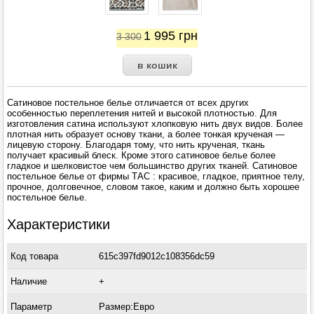
1 995
грн
3 300
Сатиновое постельное белье отличается от всех других
особенностью переплетения нитей и высокой плотностью. Для
изготовления сатина используют хлопковую нить двух видов. Более
плотная нить образует основу ткани, а более тонкая крученая —
лицевую сторону. Благодаря тому, что нить крученая, ткань
получает красивый блеск. Кроме этого сатиновое белье более
гладкое и шелковистое чем большинство других тканей. Сатиновое
постельное белье от фирмы ТАС : красивое, гладкое, приятное телу,
прочное, долговечное, словом такое, каким и должно быть хорошее
постельное белье.
Характеристики
Код товара
615c397fd9012c108356dc59
Наличие
+
Параметр
Размер:Евро