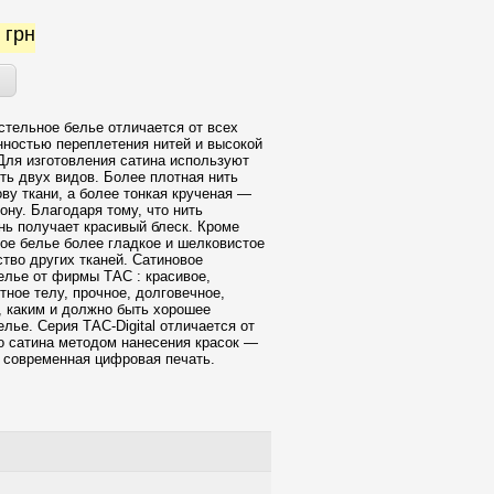
0
грн
стельное белье отличается от всех
нностью переплетения нитей и высокой
Для изготовления сатина используют
ть двух видов. Более плотная нить
ову ткани, а более тонкая крученая —
ону. Благодаря тому, что нить
ань получает красивый блеск. Кроме
вое белье более гладкое и шелковистое
тво других тканей. Сатиновое
елье от фирмы ТАС : красивое,
тное телу, прочное, долговечное,
, каким и должно быть хорошее
лье. Серия ТАС-Digital отличается от
о сатина методом нанесения красок —
 современная цифровая печать.