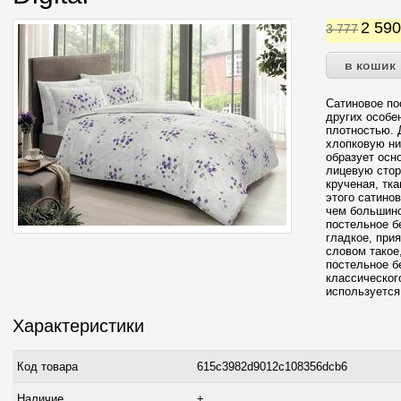
2 59
3 777
Сатиновое по
других особе
плотностью. 
хлопковую ни
образует осн
лицевую стор
крученая, тк
этого сатино
чем большинс
постельное б
гладкое, прия
словом такое
постельное бе
классическог
используется
Характеристики
Код товара
615c3982d9012c108356dcb6
Наличие
+