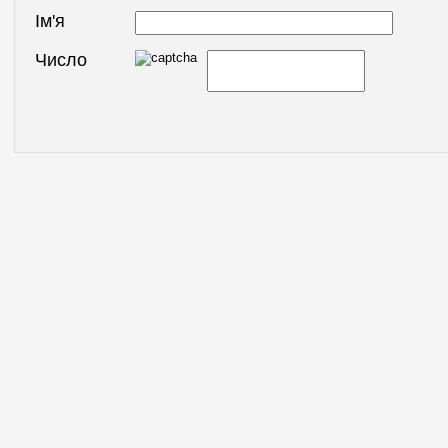
Ім'я
Число