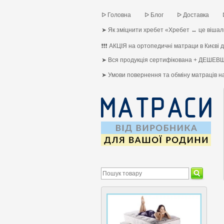
ᐅ Головна
ᐅ Блог
ᐅ Доставка
➤ Як зміцнити хребет «Хребет ↔ це вішалк
❗❗❗ АКЦІЯ на ортопедичні матраци в Києві до
➤ Вся продукція сертифікована + ДЕШЕВШ
➤ Умови повернення та обміну матраців 