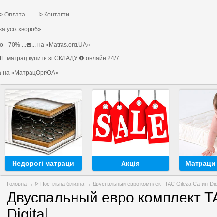
ᐅ Оплата
ᐅ Контакти
а усіх хвороб»
 - 70% ...☎️... на «Matras.org.UA»
Е матрац купити зі СКЛАДУ ❶ онлайн 24/7
на на «МатрацОргЮА»
Недорогі матраци
Акція
Матраци 
Головна
→
ᐈ Постільна білизна
→ Двуспальный евро комплект TAC Gileza Сатин-Digi
Двуспальный евро комплект TA
Digital