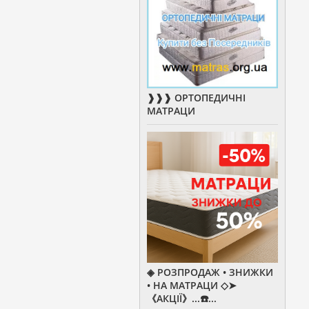
❱❱❱ ОРТОПЕДИЧНІ
МАТРАЦИ
◈ РОЗПРОДАЖ • ЗНИЖКИ
• НА МАТРАЦИ ◇➤
《АКЦІЇ》...☎️...