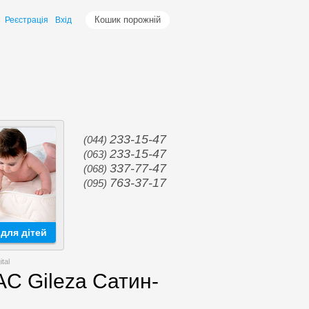
Кошик порожній
Реєстрація
Вхід
233-15-47
(044)
233-15-47
(063)
337-77-47
(068)
763-37-17
(095)
для дітей
tal
C Gileza Сатин-