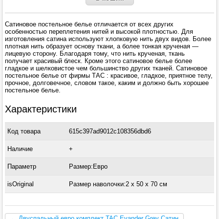
Сатиновое постельное белье отличается от всех других
особенностью переплетения нитей и высокой плотностью. Для
изготовления сатина используют хлопковую нить двух видов. Более
плотная нить образует основу ткани, а более тонкая крученая —
лицевую сторону. Благодаря тому, что нить крученая, ткань
получает красивый блеск. Кроме этого сатиновое белье более
гладкое и шелковистое чем большинство других тканей. Сатиновое
постельное белье от фирмы ТАС : красивое, гладкое, приятное телу,
прочное, долговечное, словом такое, каким и должно быть хорошее
постельное белье.
Характеристики
Код товара
615c397ad9012c108356dbd6
Наличие
+
Параметр
Размер:Евро
isOriginal
Размер наволочки:2 x 50 х 70 см
← Двуспальный евро комплект TAC Evander Grey Сатин