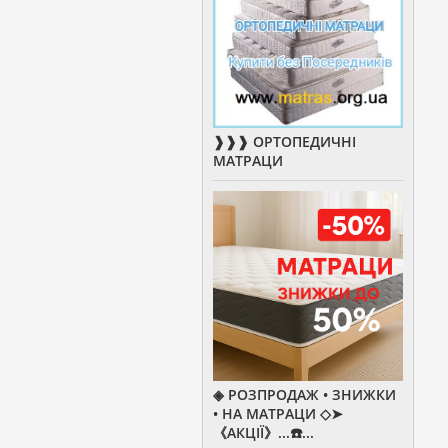
❱❱❱ ОРТОПЕДИЧНІ
МАТРАЦИ
◈ РОЗПРОДАЖ • ЗНИЖКИ
• НА МАТРАЦИ ◇➤
《АКЦІЇ》...☎️...