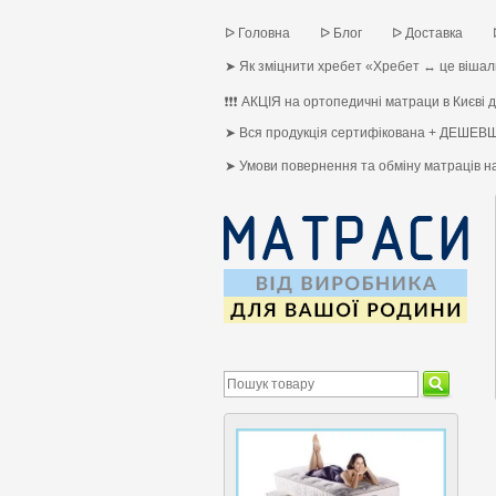
ᐅ Головна
ᐅ Блог
ᐅ Доставка
➤ Як зміцнити хребет «Хребет ↔ це вішалк
❗❗❗ АКЦІЯ на ортопедичні матраци в Києві до
➤ Вся продукція сертифікована + ДЕШЕВШ
➤ Умови повернення та обміну матраців 