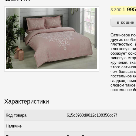
1 99
3 300
Сатиновое по
других особе
плотностью. 
хлопковую ни
образует осн
лицевую стор
крученая, тк
этого сатино
чем большинс
постельное б
гладкое, прия
словом такое
постельное б
Характеристики
Код товара
615c3980d9012c108356dc7f
Наличие
+