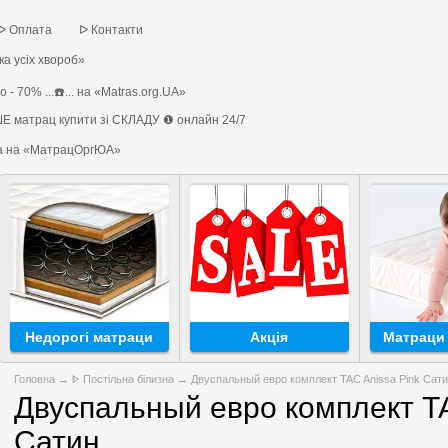
ᐅ Оплата
ᐅ Контакти
а усіх хвороб»
 - 70% ...☎️... на «Matras.org.UA»
Е матрац купити зі СКЛАДУ ❶ онлайн 24/7
на на «МатрацОргЮА»
Недорогі матраци
Акція
Матраци 
Головна
→
ᐈ Постільна білизна
→ Двуспальный евро комплект TAC Anissa Pink Сат
Двуспальный евро комплект TA
Сатин