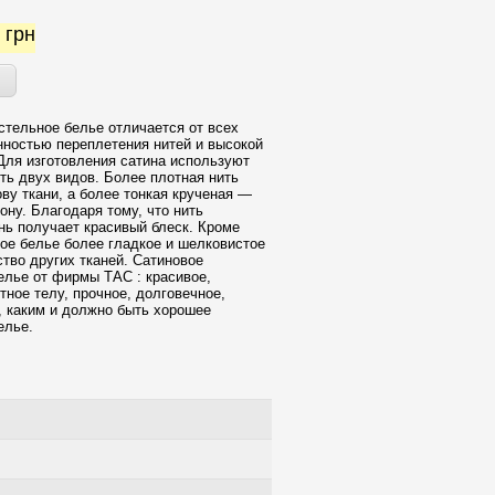
5
грн
стельное белье отличается от всех
нностью переплетения нитей и высокой
Для изготовления сатина используют
ть двух видов. Более плотная нить
ову ткани, а более тонкая крученая —
ону. Благодаря тому, что нить
ань получает красивый блеск. Кроме
вое белье более гладкое и шелковистое
тво других тканей. Сатиновое
елье от фирмы ТАС : красивое,
тное телу, прочное, долговечное,
, каким и должно быть хорошее
елье.