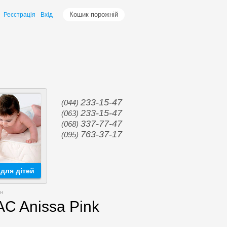
Кошик порожній
Реєстрація
Вхід
233-15-47
(044)
233-15-47
(063)
337-77-47
(068)
763-37-17
(095)
для дітей
ин
C Anissa Pink