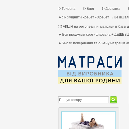
ᐅ Головна
ᐅ Блог
ᐅ Доставка
➤ Як зміцнити хребет «Хребет ↔ це вішалк
❗❗❗ АКЦІЯ на ортопедичні матраци в Києві до
➤ Вся продукція сертифікована + ДЕШЕВШ
➤ Умови повернення та обміну матраців 