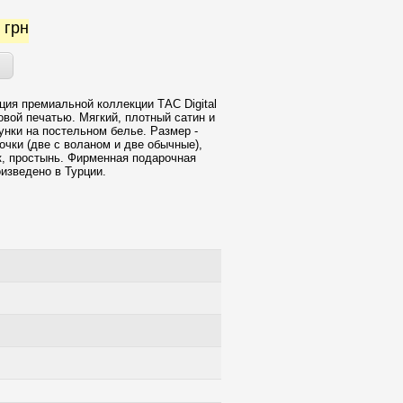
0
грн
ция премиальной коллекции ТАС Digital
овой печатью. Мягкий, плотный сатин и
унки на постельном белье. Размер -
очки (две с воланом и две обычные),
, простынь. Фирменная подарочная
оизведено в Турции.