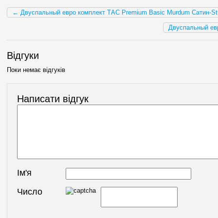
← Двуспальный евро комплект ТАС Premium Basic Murdum Сатин-Str
Двуспальный евр
Відгуки
Поки немає відгуків
Написати відгук
Ім'я
Число