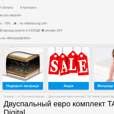
ᐅ Оплата
ᐅ Контакти
а усіх хвороб»
 - 70% ...☎️... на «Matras.org.UA»
Е матрац купити зі СКЛАДУ ❶ онлайн 24/7
на на «МатрацОргЮА»
Недорогі матраци
Акція
Матраци 
Головна
→
ᐈ Постільна білизна
→ Двуспальный евро комплект TAC Alanis Сатин-Digi
Двуспальный евро комплект TA
Digital