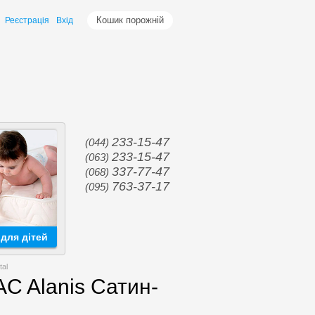
Кошик порожній
Реєстрація
Вхід
233-15-47
(044)
233-15-47
(063)
337-77-47
(068)
763-37-17
(095)
для дітей
tal
C Alanis Сатин-