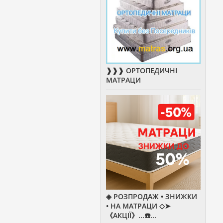
❱❱❱ ОРТОПЕДИЧНІ
МАТРАЦИ
◈ РОЗПРОДАЖ • ЗНИЖКИ
• НА МАТРАЦИ ◇➤
《АКЦІЇ》...☎️...