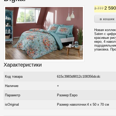
2 59
3 777
Новая коллек
Saten с цифр
красивые рис
евро, 4 навол
пододеяльник
упаковка. Пр
Характеристики
Код товара
615c3983d9012c108356dcdc
Наличие
+
Параметр
Размер:Евро
isOriginal
Размер наволочки:4 x 50 х 70 см