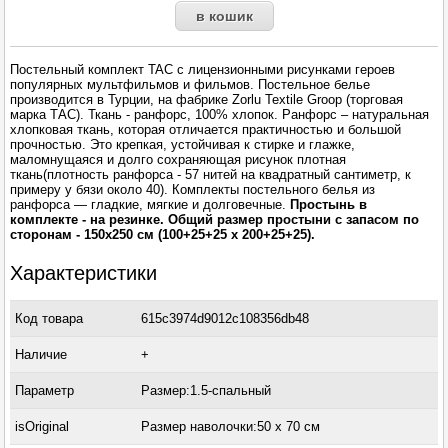
Постельный комплект TAC с лицензионными рисунками героев
популярных мультфильмов и фильмов. Постельное белье
производится в Турции, на фабрике Zorlu Textile Groop (торговая
марка ТАС). Ткань - ранфорс, 100% хлопок. Ранфорс – натуральная
хлопковая ткань, которая отличается практичностью и большой
прочностью. Это крепкая, устойчивая к стирке и глажке,
маломнущаяся и долго сохраняющая рисунок плотная
ткань(плотность ранфорса - 57 нитей на квадратный сантиметр, к
примеру у бязи около 40). Комплекты постельного белья из
ранфорса — гладкие, мягкие и долговечные.
Простынь в
комплекте - на резинке. Общий размер простыни с запасом по
сторонам - 150x250 см (100+25+25 x 200+25+25).
Характеристики
Код товара
615c3974d9012c108356db48
Наличие
+
Параметр
Размер:1.5-спальный
isOriginal
Размер наволочки:50 х 70 см