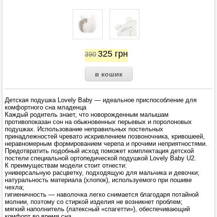
325
грн
390
Детская подушка Lovely Baby — идеальное приспособление для
комфортного сна младенца
Каждый родитель знает, что новорожденным малышам
противопоказан сон на обыкновенных перьевых и поролоновых
подушках. Использование неправильных постельных
принадлежностей чревато искривлением позвоночника, кривошеей,
неравномерным формированием черепа и прочими неприятностями.
Предотвратить подобный исход поможет комплектация детской
постели специальной ортопедической подушкой Lovely Baby U2.
К преимуществам модели стоит отнести:
универсальную расцветку, подходящую для мальчика и девочки;
натуральность материала (хлопок), используемого при пошиве
чехла;
гигиеничность — наволочка легко снимается благодаря потайной
молнии, поэтому со стиркой изделия не возникнет проблем;
мягкий наполнитель (латексный «спагетти»), обеспечивающий
комфорт во время сна.