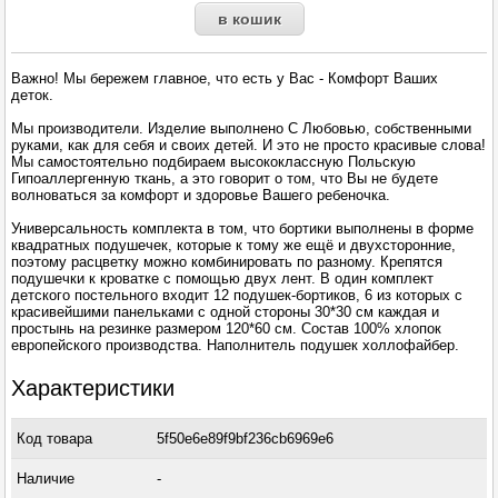
Важно! Мы бережем главное, что есть у Вас - Комфорт Ваших
деток.
Мы производители. Изделие выполнено С Любовью, собственными
руками, как для себя и своих детей. И это не просто красивые слова!
Мы самостоятельно подбираем высококлассную Польскую
Гипоаллергенную ткань, а это говорит о том, что Вы не будете
волноваться за комфорт и здоровье Вашего ребеночка.
Универсальность комплекта в том, что бортики выполнены в форме
квадратных подушечек, которые к тому же ещё и двухсторонние,
поэтому расцветку можно комбинировать по разному. Крепятся
подушечки к кроватке с помощью двух лент. В один комплект
детского постельного входит 12 подушек-бортиков, 6 из которых с
красивейшими панельками с одной стороны 30*30 см каждая и
простынь на резинке размером 120*60 см. Состав 100% хлопок
европейского производства. Наполнитель подушек холлофайбер.
Характеристики
Код товара
5f50e6e89f9bf236cb6969e6
Наличие
-