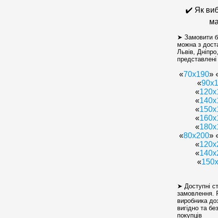
✔️ Як ви
ма
➤ Замовити б
можна з доста
Львів, Дніпро
представлені 
«
70х190
» 
«
90х
«
120x
«
140х
«
150x
«
160x
«
180x
«
80x200
» 
«
120x
«
140x
«
150
➤ Доступні ст
замовлення. Р
виробника до
вигідно та без
покупців