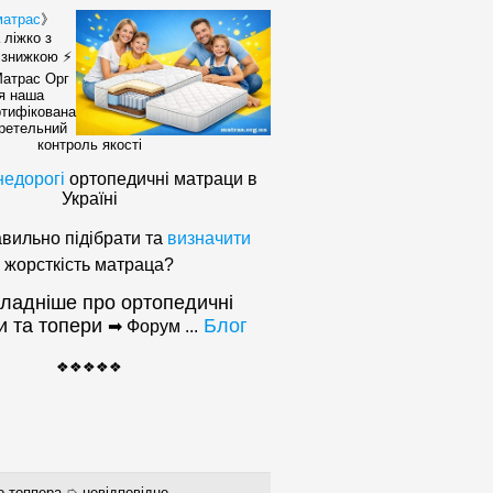
матрас
》
 ліжко з
 знижкою ⚡
атраc Орг
я наша
ртифікована
 ретельний
контроль якості
недорогі
ортопедичні матраци в
Україні
авильно підібрати та
визначити
жорсткість матраца?
ладніше про ортопедичні
и та топери
Блог
➡ Форум ...
❖❖❖❖❖
о топпера ➭ невідповідне