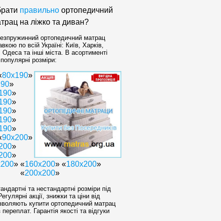
брати
правильно
ортопедичний
трац на ліжко та диван?
езпружинний ортопедичний матрац
вкою по всій Україні: Київ, Харків,
, Одеса та інші міста. В асортименті
популярні розміри:
«
80х190
»
190
»
190
»
190
»
190
»
190
»
190
»
«
90x200
»
200
»
200
»
x200
» «
160х200
» «
180х200
»
«
200x200
»
андартні та нестандартні розміри під
егулярні акції, знижки та ціни від
зволяють купити ортопедичний матрац
 переплат. Гарантія якості та відгуки