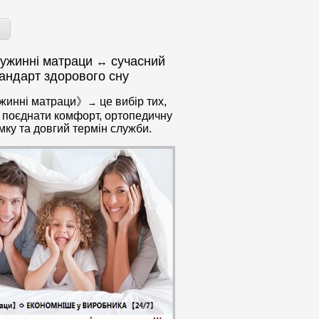
ужинні матраци
сучасний
↔
андарт здорового сну
жинні матраци》
це вибір тих,
→
е поєднати комфорт, ортопедичну
мку та довгий термін служби.