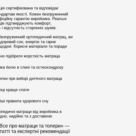
ція сертифікована та відповідає
ндартам якості. Кожен безпружинний
іційну гарантію виробника. Реальні
пців підтверджують комфорт,
ь і відсутність сторонніх шумів.
езпружинний ортопедичний матрац, ви
здоровий сон, енергію та гарне
щодня. Корисні матеріали та поради
но підібрати жорсткість матраца
ика болю в спині та остеохондрозу
илки при виборі дитячого матраца
оці краще спати
іші правила здорового сну
опедичні матраци від виробника в
ідно, надійно та з доставкою
Все про матраци та топери» —
татті та експертні рекомендації