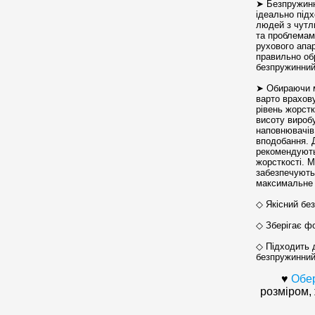
➤ Безпружинн
ідеально під
людей з чутл
та проблемам
рухового апар
правильно об
безпружинний
➤ Обираючи 
варто врахов
рівень жорстк
висоту виробу
наповнювачів,
вподобання. 
рекомендують
жорсткості. М
забезпечують
максимальне 
◇ Якісний бе
◇ Зберігає ф
◇ Підходить д
безпружинний
♥
Обер
розміром,