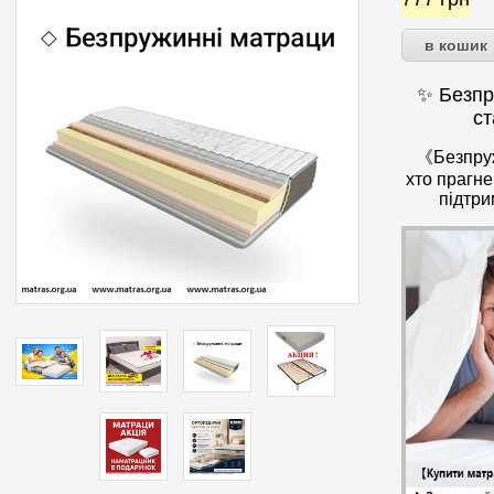
✨ Безпр
ст
《Безпру
хто прагн
підтри