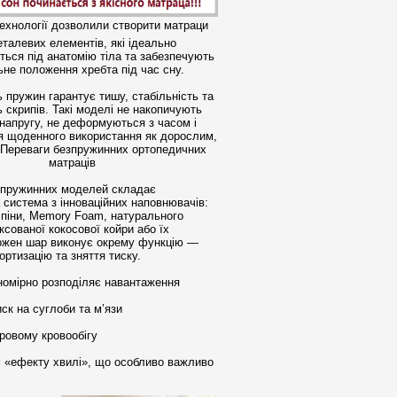
технології дозволили створити матраци
еталевих елементів, які ідеально
ься під анатомію тіла та забезпечують
не положення хребта під час сну.
ь пружин гарантує тишу, стабільність та
ь скрипів. Такі моделі не накопичують
напругу, не деформуються з часом і
я щоденного використання як дорослим,
м. Переваги безпружинних ортопедичних
матраців
зпружинних моделей складає
 система з інноваційних наповнювачів:
 піни, Memory Foam, натурального
ксованої кокосової койри або їх
Кожен шар виконує окрему функцію —
ортизацію та зняття тиску.
номірно розподіляє навантаження
ск на суглоби та м’язи
ровому кровообігу
 «ефекту хвилі», що особливо важливо