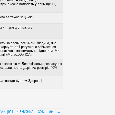
тур, висока вологість у приміщенні,
о за такою ж ціною
-47 ... (095) 763-37-17
ити за своїм режимом. Людина, яка
 харчується і регулярно займається
испатися і максимально відпочити. Ми
овим! «МатрацОргЮА»
ою карткою ⇒ Безготівковий розрахунок
 матраци нестандартних розмірів 40%
Ви завжди були ➡ Здорові і
️ 【АКЦІЯ】 ☑️ ЗНИЖКА —30% ...☎... →