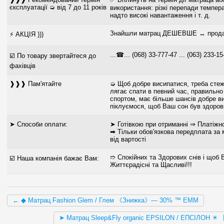
єксплуатації ➭ від 7 до 11 років
використання: різкі перепади темпера
надто високі навантаження і т. д.
Знайшли матрац ДЕШЕВШЕ ↔ продам
⚡ АКЦІЯ )))
...☎... (068) 33-777-47 ... (063) 233-15
☑️ По товару звертайтеся до
фахівців
❱❱❱ Пам'ятайте
➭ Щоб добре висипатися, треба стеж
лягає спати в певний час, правильно
спортом, має більше шансів добре в
піклуємося, щоб Ваш сон був здор
➤ Способи оплати:
➤ Готівкою при отриманні ⇒ Платіжн
➡ Тільки обов'язкова передплата за
від вартості
➱ Спокійних та Здорових снів і щоб 
☑️ Наша компанія бажає Вам:
Життєрадісні та Щасливі!!!
← ◆ Матрац Fashion Glem / Глем 《Знижка》— 30% ™ EMM
➤ Матрац Sleep&Fly organic EPSILON / ЕПСІЛОН ✴