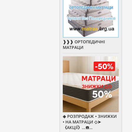
❱❱❱ ОРТОПЕДИЧНІ
МАТРАЦИ
◈ РОЗПРОДАЖ • ЗНИЖКИ
• НА МАТРАЦИ ◇➤
《АКЦІЇ》...☎️...