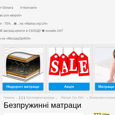
ᐅ Оплата
ᐅ Контакти
а усіх хвороб»
 - 70% ...☎️... на «Matras.org.UA»
Е матрац купити зі СКЛАДУ ❶ онлайн 24/7
на на «МатрацОргЮА»
Недорогі матраци
Акція
Матраци 
Головна
→
❱❱❱ Ортопедичні матраци
→
《Матрас Орг ЮА》
→ Безпружинні матра
Безпружинні матраци
777
грн