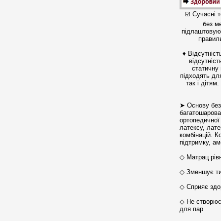
☑️ Сучасні 
без м
підлаштовуют
правиль
♦ Відсутніст
відсутніст
статичну 
підходять дл
так і дітя
➤ Основу бе
багатошарова
ортопедичної
латексу, лате
комбінацій. 
підтримку, ам
◇ Матрац рів
◇ Зменшує ти
◇ Сприяє здо
◇ Не створює
для пар