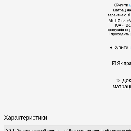
《Купити
матрац на
гарантиєю зі
АКЦІЯ на «М
ЮА»: Вс
продукція се
і проходить
♦ Купити
☑️ Як пр
✨ Док
матрац
Характеристики
❱❱❱ Рекомендований термін
✅ Вплинуть на термін дії матраца аб