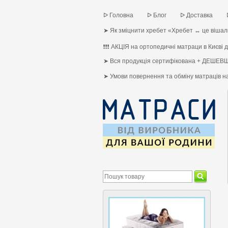
ᐅ Головна
ᐅ Блог
ᐅ Доставка
➤ Як зміцнити хребет «Хребет ↔ це вішалк
❗❗❗ АКЦІЯ на ортопедичні матраци в Києві до
➤ Вся продукція сертифікована + ДЕШЕВШ
➤ Умови повернення та обміну матраців 