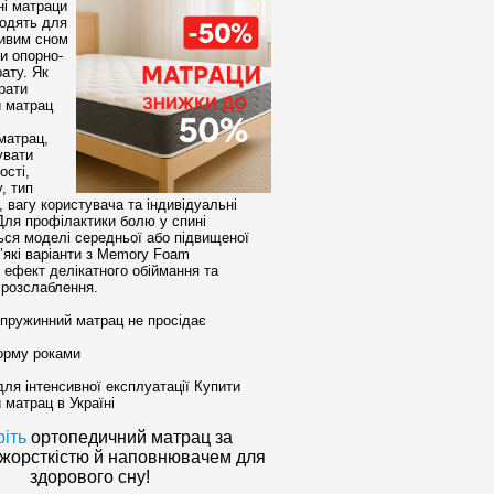
і матраци
ходять для
ивим сном
и опорно-
ату. Як
рати
 матрац
матрац,
увати
ості,
, тип
 вагу користувача та індивідуальні
Для профілактики болю у спині
ся моделі середньої або підвищеної
’які варіанти з Memory Foam
 ефект делікатного обіймання та
розслаблення.
зпружинний матрац не просідає
орму роками
ля інтенсивної експлуатації Купити
 матрац в Україні
іть
ортопедичний матрац за
 жорсткістю й наповнювачем для
здорового сну!