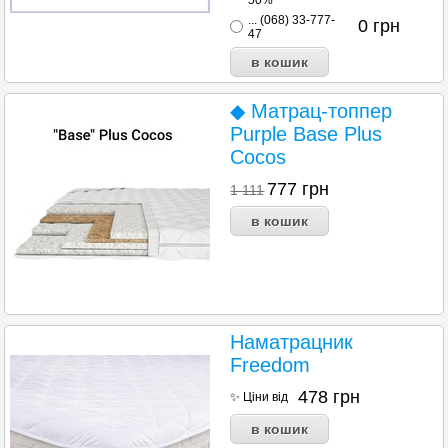
... (068) 33-777-
0
грн
47
◆ Матрац-топпер
Purple Base Plus
Cocos
777
грн
1 111
Наматрацник
Freedom
478
грн
✨ Ціни від