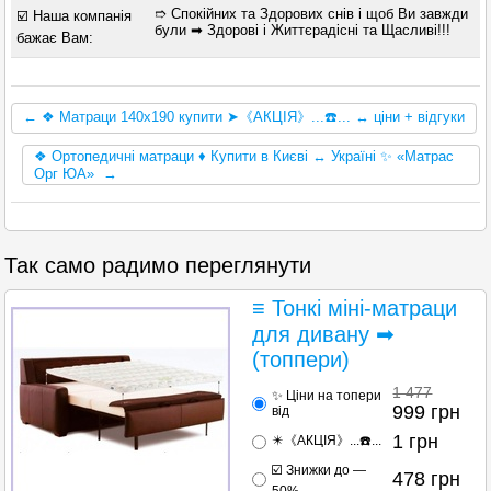
➱ Спокійних та Здорових снів і щоб Ви завжди
☑️ Наша компанія
були ➡ Здорові і Життєрадісні та Щасливі!!!
бажає Вам:
← ❖ Матраци 140х190 купити ➤《АКЦІЯ》...☎️... ↔ ціни + відгуки
❖ Ортопедичні матраци ♦ Купити в Києві ↔ Україні ✨ «Матрас
Орг ЮА» →
Так само радимо переглянути
≡ Тонкі міні-матраци
для дивану ➡
(топпери)
1 477
✨ Ціни на топери
999
грн
від
1
грн
✴️《АКЦІЯ》...☎️...
☑️ Знижки до —
478
грн
50%