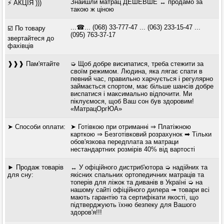
Знайшли матрац ДЕШЕВШЕ ↔ продамо за
⚡ АКЦІЯ )))
такою ж ціною
...☎... (068) 33-777-47 ... (063) 233-15-47 ...
☑️ По товару
(095) 763-37-17
звертайтеся до
фахівців
❱❱❱ Пам'ятайте
➭ Щоб добре висипатися, треба стежити за
своїм режимом. Людина, яка лягає спати в
певний час, правильно харчується і регулярно
займається спортом, має більше шансів добре
виспатися і максимально відпочити. Ми
піклуємося, щоб Ваш сон був здоровим!
«МатрацОргЮА»
➤ Способи оплати:
➤ Готівкою при отриманні ⇒ Платіжною
карткою ⇒ Безготівковий розрахунок ➡ Тільки
обов'язкова передплата за матраци
нестандартних розмірів 40% від вартості
► Продаж товарів
↔ У офіційного дистриб'ютора ➭ надійних та
для сну:
якісних спальних ортопедичних матраців та
топерів для ліжок та диванів в Україні ➭ на
нашому сайті офіційного дилера ➟ товари всі
мають гарантію та сертифікати якості, що
підтверджують їхню безпеку для Вашого
здоров'я!!!