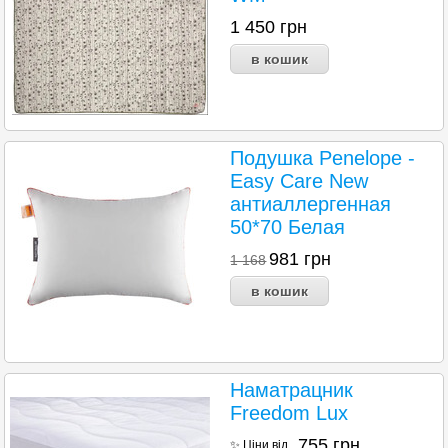
1 450
грн
Подушка Penelope -
Easy Care New
антиаллергенная
50*70 Белая
981
грн
1 168
Наматрацник
Freedom Lux
755
грн
✨ Ціни від