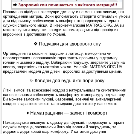
Правильно підібрані аксесуари для сну є не менш важливими, ніж
ортопедичний матрац. Вони допомагають створити оптимальні умови
для відпочинку, забезпечують комфорт та продовжують термін
служби спального місця. В інтернет-магазині MATRAS.ORG.UA ви
можете купити подушки, ковдри та наматрацники від провідних
виробників з доставкою по Україні.
❖ Подушки для здорового сну
Ортопедичні та класичні подушки з латексу, меморі-піни чи
гіпоалергенних наповнювачів гарантують правильну підтримку
голови й шийного відділу. Вибираючи подушку, звертайте увагу на
висоту, жорсткість та матеріал чохла. На сайті MATRAS.ORG.UA
представлені моделі для дітей і дорослих за доступними цінами.
✨ Ковдри для будь-якої пори року
Літні, зимові та всесезонні ковдри з натуральними та синтетичними
наповнювачами забезпечують комфортну температуру під час сну.
Ви можете замовити пухові, бавовняні, вовняні чи антиалергенні
ковдри з гарантією якості та швидкою доставкою у ваше місто.
♦ Наматрацники — захист і комфорт
Наматрацники виконують одразу дві функції: продовжують термін
служби матраца, захищаючи його від вологи й забруднень, та
додають додатковий шар комфорту. У каталозі доступні