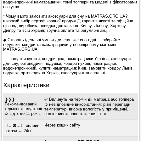
водонепроникні наматрацники, тонкі топпери та моделі з фіксаторами
по кутах.
* Чому варто замовити аксесуари для сну на MATRAS.ORG.UA?
широкий вибір сертифікованої продукції; гарантія якості та офіційна
ціна від виробника; швидка доставка по Києву, Львову, Харкову,
Дніпру та всій Україні; зручна оплата та регулярні акції.
◆ Створіть ідеальні умови для сну вже сьогодні — обирайте
подушки, ковдри та наматрацники у перевіреному магазині
MATRAS.ORG.UA!
---: подушки купити, ковдри ціна, наматрацники Україна, аксесуари
для сну, ортопедичні подушки, ковдри пухові, наматрацник
водонепроникний, купити наматрацник Київ, замовити ковдру Львів,
подушка ортопедична Харків, аксесуари для спальні.
Характеристики
❱❱❱
✅ Вплинуть на термін дії матраца або топпера
Рекомендований
➭ невідповідне використання: різкі перепади
термін єксплуатації
температур, висока вологість у приміщенні,
➭ від 7 до 11 років
надто високі навантаження і т. д.
Через кошик сайту
《...☎...》 онлайн
закази ↔ 24/7