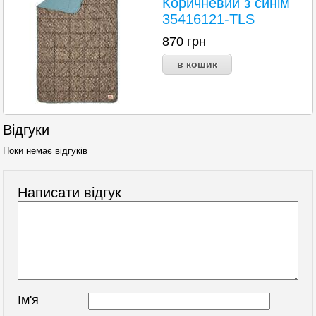
Коричневий з синім
35416121-TLS
870
грн
Відгуки
Поки немає відгуків
Написати відгук
Ім'я