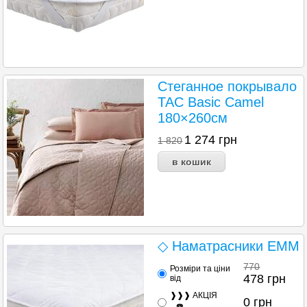
Стеганное покрывало
TAC Basic Camel
180×260см
1 274
грн
1 820
◇ Наматрасники ЕММ
770
Розміри та ціни
478
грн
від
❱❱❱ АКЦІЯ
0
грн
...☎️...