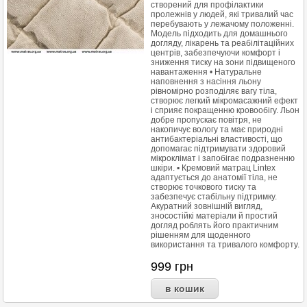
створений для профілактики
пролежнів у людей, які тривалий час
перебувають у лежачому положенні.
Модель підходить для домашнього
догляду, лікарень та реабілітаційних
центрів, забезпечуючи комфорт і
зниження тиску на зони підвищеного
навантаження • Натуральне
наповнення з насіння льону
рівномірно розподіляє вагу тіла,
створює легкий мікромасажний ефект
і сприяє покращенню кровообігу. Льон
добре пропускає повітря, не
накопичує вологу та має природні
антибактеріальні властивості, що
допомагає підтримувати здоровий
мікроклімат і запобігає подразненню
шкіри. ▪︎ Кремовий матрац Lintex
адаптується до анатомії тіла, не
створює точкового тиску та
забезпечує стабільну підтримку.
Акуратний зовнішній вигляд,
зносостійкі матеріали й простий
догляд роблять його практичним
рішенням для щоденного
використання та тривалого комфорту.
999
грн