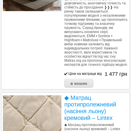
довговічність, анатомічну точність та
стійкість до просідання ❱❱❱ На
ринку також залишаються
популярними моделі з незалежними
пружинними блоками, що пропонують
точкову підтримку та класичну
пружність. Серед брендів, які
випускають оновлені серії,
виділяються: EMM • Sonline •
Highfoam • Matroluxe • Правильний
вибір новинки залежить від
індивідуальних потреб: бажаної
жорсткості, ваги користувача та
особистих відчуттів під час сну.
Matras.org.ua пропонує консультацію
експертів для точного підбору моделі.
1 477
грн
✔️ Ціни на матраци від
◆ Матрац
протипролежневий
(насіння льону)
кремовий – Lintex
◆ Матрац протипролежневий
(насіння льону) кремовий – Lintex