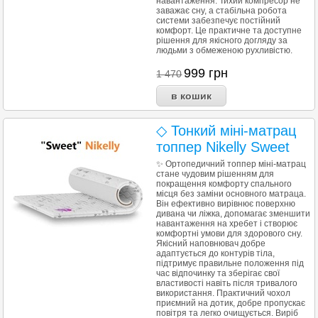
навантаження. Тихий компресор не
заважає сну, а стабільна робота
системи забезпечує постійний
комфорт. Це практичне та доступне
рішення для якісного догляду за
людьми з обмеженою рухливістю.
999
грн
1 470
◇ Тонкий міні-матрац
топпер Nikelly Sweet
✨ Ортопедичний топпер міні-матрац
стане чудовим рішенням для
покращення комфорту спального
місця без заміни основного матраца.
Він ефективно вирівнює поверхню
дивана чи ліжка, допомагає зменшити
навантаження на хребет і створює
комфортні умови для здорового сну.
Якісний наповнювач добре
адаптується до контурів тіла,
підтримує правильне положення під
час відпочинку та зберігає свої
властивості навіть після тривалого
використання. Практичний чохол
приємний на дотик, добре пропускає
повітря та легко очищується. Виріб