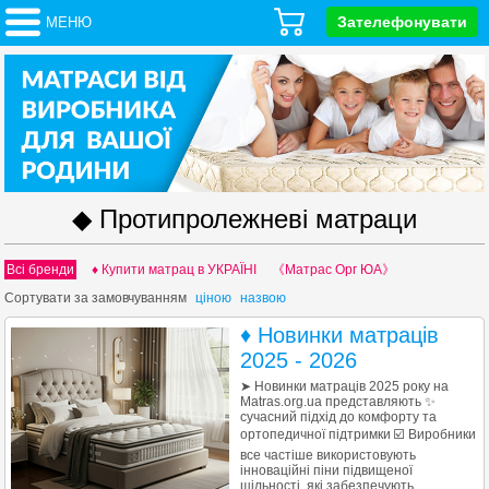
Зателефонувати
МЕНЮ
◆ Протипролежневі матраци
Всі бренди
♦ Купити матрац в УКРАЇНІ
《Матрас Орг ЮА》
Сортувати за
замовчуванням
ціною
назвою
♦ Новинки матраців
2025 - 2026
➤ Новинки матраців 2025 року на
Matras.org.ua представляють ✨
сучасний підхід до комфорту та
ортопедичної підтримки ☑️ Виробники
все частіше використовують
інноваційні піни підвищеної
щільності, які забезпечують