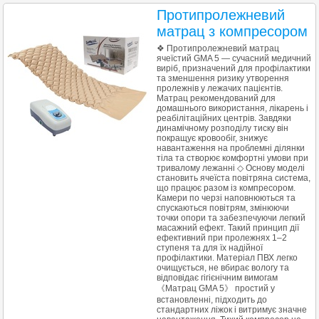
Протипролежневий
матрац з компресором
❖ Протипролежневий матрац
ячеїстий GMA 5 — сучасний медичний
виріб, призначений для профілактики
та зменшення ризику утворення
пролежнів у лежачих пацієнтів.
Матрац рекомендований для
домашнього використання, лікарень і
реабілітаційних центрів. Завдяки
динамічному розподілу тиску він
покращує кровообіг, знижує
навантаження на проблемні ділянки
тіла та створює комфортні умови при
тривалому лежанні ◇ Основу моделі
становить ячеїста повітряна система,
що працює разом із компресором.
Камери по черзі наповнюються та
спускаються повітрям, змінюючи
точки опори та забезпечуючи легкий
масажний ефект. Такий принцип дії
ефективний при пролежнях 1–2
ступеня та для їх надійної
профілактики. Матеріал ПВХ легко
очищується, не вбирає вологу та
відповідає гігієнічним вимогам
《Матрац GMA 5》 простий у
встановленні, підходить до
стандартних ліжок і витримує значне