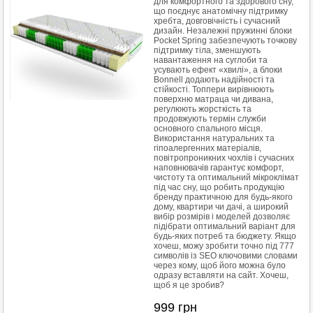
для комфортного та здорового сну,
що поєднує анатомічну підтримку
хребта, довговічність і сучасний
дизайн. Незалежні пружинні блоки
Pocket Spring забезпечують точкову
підтримку тіла, зменшують
навантаження на суглоби та
усувають ефект «хвилі», а блоки
Bonnell додають надійності та
стійкості. Топпери вирівнюють
поверхню матраца чи дивана,
регулюють жорсткість та
продовжують термін служби
основного спального місця.
Використання натуральних та
гіпоалергенних матеріалів,
повітропроникних чохлів і сучасних
наповнювачів гарантує комфорт,
чистоту та оптимальний мікроклімат
під час сну, що робить продукцію
бренду практичною для будь-якого
дому, квартири чи дачі, а широкий
вибір розмірів і моделей дозволяє
підібрати оптимальний варіант для
будь-яких потреб та бюджету. Якщо
хочеш, можу зробити точно під 777
символів із SEO ключовими словами
через кому, щоб його можна було
одразу вставляти на сайт. Хочеш,
щоб я це зробив?
999
грн