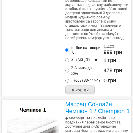
ременям для фіксації він не
зсувається під час сну, забезпечуючи
стабільність та зручність. У каталозі
доступні односпальні й двоспальні
моделі будь-якого розміру,
виготовлені за європейськими
стандартами якості. Замовляйте
тонкі матраци для дивана з
доставкою по Україні та відчуйте
новий рівень комфорту вже сьогодні!
1 477
✨ Ціни на топери
999
грн
від
1
грн
✴️《АКЦІЯ》...☎️...
☑️ Знижки до —
478
грн
50%
0
грн
... (068) 33-777-47
Матрац Сонлайн
Чемпіон 1 / Chempion 1
◆ Матраци ТМ Сонлайн ↔ це
поєднання перевіреної якості та
доступної ціни ◇ Ортопедичні
матраци Чемпіон є вдалим рішенням