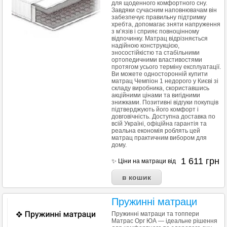
для щоденного комфортного сну.
Завдяки сучасним наповнювачам він
забезпечує правильну підтримку
хребта, допомагає зняти напруження
з м’язів і сприяє повноцінному
відпочинку. Матрац відрізняється
надійною конструкцією,
зносостійкістю та стабільними
ортопедичними властивостями
протягом усього терміну експлуатації.
Ви можете односторонній купити
матрац Чемпіон 1 недорого у Києві зі
складу виробника, скориставшись
акційними цінами та вигідними
знижками. Позитивні відгуки покупців
підтверджують його комфорт і
довговічність. Доступна доставка по
всій Україні, офіційна гарантія та
реальна економія роблять цей
матрац практичним вибором для
дому.
1 611
грн
✨ Ціни на матраци від
Пружинні матраци
Пружинні матраци та топпери
Матрас Орг ЮА — ідеальне рішення