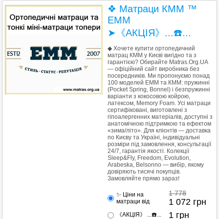
❖ Матраци КММ ™
EMM
➤《АКЦІЯ》...☎️...
◆ Хочете купити ортопедичний
матрац КММ у Києві вигідно та з
гарантією? Обирайте Matras.Org.UA
— офіційний сайт виробника без
посередників. Ми пропонуємо понад
100 моделей ЕММ та КММ: пружинні
(Pocket Spring, Bonnel) і безпружинні
варіанти з кокосовою койрою,
латексом, Memory Foam. Усі матраци
сертифіковані, виготовлені з
гіпоалергенних матеріалів, доступні з
анатомічною підтримкою та ефектом
«зима/літо». Для клієнтів — доставка
по Києву та Україні, індивідуальні
розміри під замовлення, консультації
24/7, гарантія якості. Колекції
Sleep&Fly, Freedom, Evolution,
Arabeska, Belsonno — вибір, якому
довіряють тисячі покупців.
Замовляйте прямо зараз!
1 778
✨ Ціни на
1 072
грн
матраци від
1
грн
《АКЦІЯ》 ...☎️...