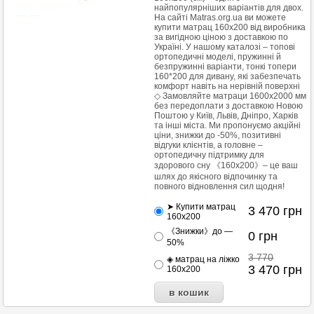
найпопулярніших варіантів для двох.
На сайті Matras.org.ua ви можете
купити матрац 160х200 від виробника
за вигідною ціною з доставкою по
Україні. У нашому каталозі – топові
ортопедичні моделі, пружинні й
безпружинні варіанти, тонкі топери
160*200 для дивану, які забезпечать
комфорт навіть на нерівній поверхні
◇ Замовляйте матраци 1600х2000 мм
без передоплати з доставкою Новою
Поштою у Київ, Львів, Дніпро, Харків
та інші міста. Ми пропонуємо акційні
ціни, знижки до -50%, позитивні
відгуки клієнтів, а головне –
ортопедичну підтримку для
здорового сну 《160x200》– це ваш
шлях до якісного відпочинку та
повного відновлення сил щодня!
➤ Купити матрац
3 470
грн
160х200
《Знижки》до —
0
грн
50%
3 770
◈ матрац на ліжко
3 470
грн
160х200