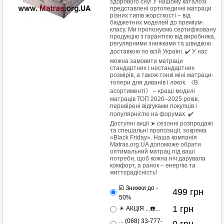
здорового сну! У нашому каталозі
представлені ортопедичні матраци
різних типів жорсткості – від
бюджетних моделей до преміум-
класу. Ми пропонуємо сертифіковану
продукцію з гарантією від виробника,
регулярними знижками та швидкою
доставкою по всій Україні. ✔️ У нас
можна замовити матраци
стандартних і нестандартних
розмірів, а також тонкі міні матраци-
топери для диванів і ліжок. 《В
асортименті》 – кращі моделі
матраців ТОП 2020–2025 років,
перевірені відгуками покупців і
популярністю на форумах. ✔️
Доступні акції ➤ сезонні розпродажі
та спеціальні пропозиції, зокрема
«Black Friday». Наша компанія
Matras.org.UA допоможе обрати
оптимальний матрац під ваші
потреби, щоб кожна ніч дарувала
комфорт, а ранок – енергію та
життєрадісність!
☑️ Знижки до -
499
грн
50%
1
грн
✴️ АКЦІЯ ...☎️...
... (068) 33-777-