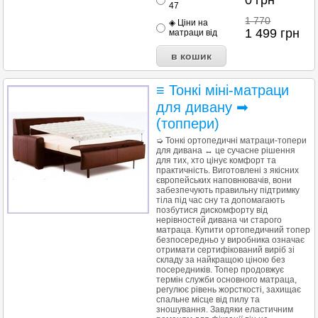
0
грн
47
1 770
◈ Ціни на
1 499
грн
матраци від
≡ Тонкі міні-матраци
для дивану ➡
(топпери)
➭ Тонкі ортопедичні матраци-топери
для дивана ↔ це сучасне рішення
для тих, хто цінує комфорт та
практичність. Виготовлені з якісних
європейських наповнювачів, вони
забезпечують правильну підтримку
тіла під час сну та допомагають
позбутися дискомфорту від
нерівностей дивана чи старого
матраца. Купити ортопедичний топер
безпосередньо у виробника означає
отримати сертифікований виріб зі
складу за найкращою ціною без
посередників. Топер продовжує
термін служби основного матраца,
регулює рівень жорсткості, захищає
спальне місце від пилу та
зношування. Завдяки еластичним