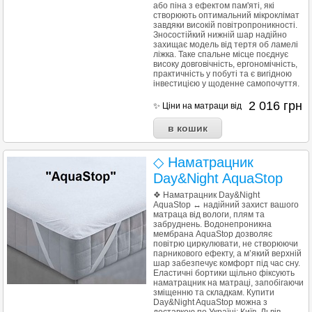
або піна з ефектом пам'яті, які
створюють оптимальний мікроклімат
завдяки високій повітропроникності.
Зносостійкий нижній шар надійно
захищає модель від тертя об ламелі
ліжка. Таке спальне місце поєднує
високу довговічність, ергономічність,
практичність у побуті та є вигідною
інвестицією у щоденне самопочуття.
2 016
грн
✨ Ціни на матраци від
◇ Наматрацник
Day&Night AquaStop
❖ Наматрацник Day&Night
AquaStop ↔ надійний захист вашого
матраца від вологи, плям та
забруднень. Водонепроникна
мембрана AquaStop дозволяє
повітрю циркулювати, не створюючи
парникового ефекту, а м’який верхній
шар забезпечує комфорт під час сну.
Еластичні бортики щільно фіксують
наматрацник на матраці, запобігаючи
зміщенню та складкам. Купити
Day&Night AquaStop можна з