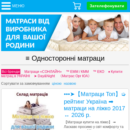
Зателефонувати
МЕНЮ
≡ Односторонні матраци
Всі бренди
Матраци «СОНЛАЙН»
™ EMM / КММ
™ ЕКО
♦ Купити
матрац в УКРАЇНІ
➤ Day&Night
《Матрас Орг ЮА》
Сортувати за
замовчуванням
ціною
назвою
•••➤【Матраци Топ】➭
рейтинг Україна ➡
матраци на ліжко 2017
↔ 2026 р.
【Матраци купити на ліжко】 ➟
Ласкаво просимо у світ комфорту та