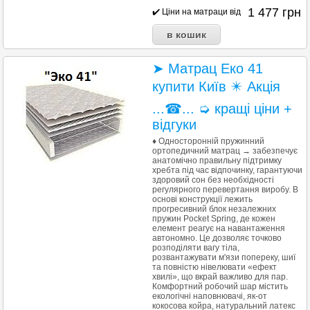
1 477
грн
✔️ Ціни на матраци від
➤ Матрац Еко 41
купити Київ ✴️ Акція
...☎... ➭ кращі ціни +
відгуки
♦ Односторонній пружинний
ортопедичний матрац → забезпечує
анатомічно правильну підтримку
хребта під час відпочинку, гарантуючи
здоровий сон без необхідності
регулярного перевертання виробу. В
основі конструкції лежить
прогресивний блок незалежних
пружин Pocket Spring, де кожен
елемент реагує на навантаження
автономно. Це дозволяє точково
розподіляти вагу тіла,
розвантажувати м'язи попереку, шиї
та повністю нівелювати «ефект
хвилі», що вкрай важливо для пар.
Комфортний робочий шар містить
екологічні наповнювачі, як-от
кокосова койра, натуральний латекс