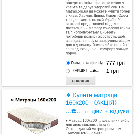
поверхню, знімає навантаження з
хребта та дарує здоровий сон. На
Matras.org.ua ви можете купити топер
у Києві, Харкові, Дніпрі, Львові, Одесі
та з доставкою по всій Україні. У
каталозі представлені моделі з
латексу, піни Memory, кокосової койри
та пінополіуретану. Виберіть
потрібний розмір і жорсткість, щоб
ваш диван знову став зручним місцем
для відпочинку. Замовляйте онлайн
за вигідною ціною – комфорт завжди
поруч!
777
грн
Розміри та ціни від
1
грн
《АКЦІЯ》 ...☎️...
❖ Купити матраци
160х200 《АКЦІЯ》
...☎️... ↔ ціни + відгуки
♦ Матрац 160х200 ↔ ідеальний вибір
для двоспального ліжка ◇
Ортопедичний матрац розміром
160x200 (см) – один з