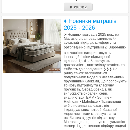
♦ Новинки матраців
2025 - 2026
➤ Новинки матраців 2025 року на
Matras.org.ua представляють ✨
сучасний підхід до комфорту та
ортопедичної підтримки ☑️ Виробники
все частіше використовують
інноваційні піни підвищеної
щільності, які забезпечують
довговічність, анатомічну точність та
стійкість до просідання ❱❱❱ На
ринку також залишаються
популярними моделі з незалежними
пружинними блоками, що пропонують
точкову підтримку та класичну
пружність. Серед брендів, які
випускають оновлені серії,
виділяються: EMM • Sonline •
Highfoam • Matroluxe • Правильний
вибір новинки залежить від
індивідуальних потреб: бажаної
жорсткості, ваги користувача та
особистих відчуттів під час сну.
Matras.org.ua пропонує консультацію
експертів для точного підбору моделі.