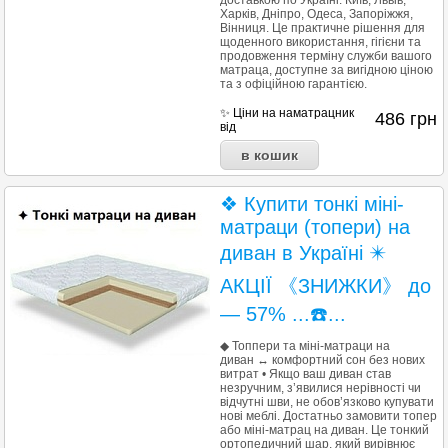
доставкою по Україні: Київ, Львів,
Харків, Дніпро, Одеса, Запоріжжя,
Вінниця. Це практичне рішення для
щоденного використання, гігієни та
продовження терміну служби вашого
матраца, доступне за вигідною ціною
та з офіційною гарантією.
✨ Ціни на наматрацник
486
грн
від
❖ Купити тонкі міні-
матраци (топери) на
диван в Україні ✴️
АКЦІЇ 《ЗНИЖКИ》 до
— 57% ...☎️...
◆ Топпери та міні-матраци на
диван ↔ комфортний сон без нових
витрат • Якщо ваш диван став
незручним, з’явилися нерівності чи
відчутні шви, не обов’язково купувати
нові меблі. Достатньо замовити топер
або міні-матрац на диван. Це тонкий
ортопедичний шар, який вирівнює